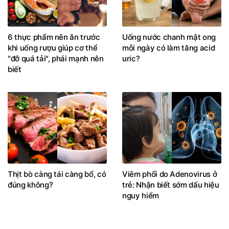
6 thực phẩm nên ăn trước
Uống nước chanh mật ong
khi uống rượu giúp cơ thể
mỗi ngày có làm tăng acid
"đỡ quá tải", phái mạnh nên
uric?
biết
Thịt bò càng tái càng bổ, có
Viêm phổi do Adenovirus ở
đúng không?
trẻ: Nhận biết sớm dấu hiệu
nguy hiểm