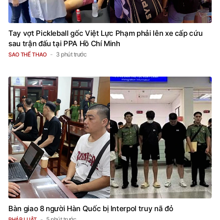
Tay vợt Pickleball gốc Việt Lực Phạm phải lên xe cấp cứu
sau trận đấu tại PPA Hồ Chí Minh
3 phút trước
SAO THỂ THAO
Bàn giao 8 người Hàn Quốc bị Interpol truy nã đỏ
5 phút trước
PHÁP LUẬT