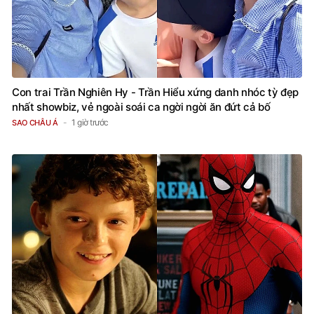
Con trai Trần Nghiên Hy - Trần Hiểu xứng danh nhóc tỳ đẹp
nhất showbiz, vẻ ngoài soái ca ngời ngời ăn đứt cả bố
1 giờ trước
SAO CHÂU Á