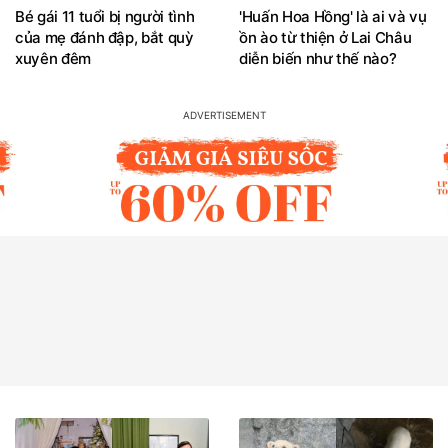
Bé gái 11 tuổi bị người tình
'Huấn Hoa Hồng' là ai và vụ
của mẹ đánh đập, bắt quỳ
ồn ào từ thiện ở Lai Châu
xuyên đêm
diễn biến như thế nào?