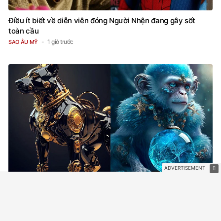
Điều ít biết về diễn viên đóng Người Nhện đang gây sốt
toàn cầu
1 giờ trước
SAO ÂU MỸ
Tử vi 12 con giáp ngày 7/8: Thân tránh nóng vội, Tuất gặt
thành quả
1 giờ trước
TRẮC NGHIỆM