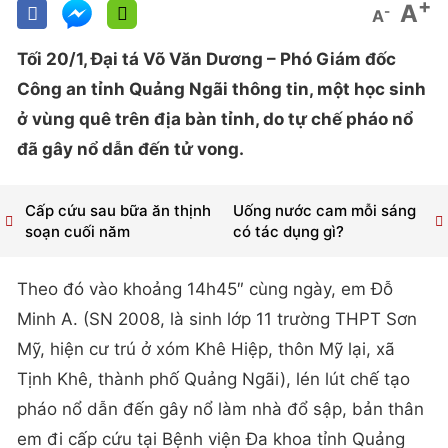
+
A
-
A
Tối 20/1, Đại tá Võ Văn Dương – Phó Giám đốc
Công an tỉnh Quảng Ngãi thông tin, một học sinh
ở vùng quê trên địa bàn tỉnh, do tự chế pháo nổ
đã gây nổ dẫn đến tử vong.
Cấp cứu sau bữa ăn thịnh
Uống nước cam mỗi sáng
soạn cuối năm
có tác dụng gì?
Theo đó vào khoảng 14h45″ cùng ngày, em Đỗ
Minh A. (SN 2008, là sinh lớp 11 trường THPT Sơn
Mỹ, hiện cư trú ở xóm Khê Hiệp, thôn Mỹ lại, xã
Tịnh Khê, thành phố Quảng Ngãi), lén lút chế tạo
pháo nổ dẫn đến gây nổ làm nhà đổ sập, bản thân
em đi cấp cứu tại Bệnh viện Đa khoa tỉnh Quảng