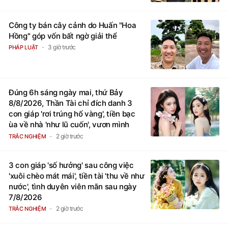
Công ty bán cây cảnh do Huấn "Hoa
Hồng" góp vốn bất ngờ giải thể
3 giờ trước
PHÁP LUẬT
Đúng 6h sáng ngày mai, thứ Bảy
8/8/2026, Thần Tài chỉ đích danh 3
con giáp 'rơi trúng hố vàng', tiền bạc
ùa về nhà 'như lũ cuốn', vươn mình
thành đại gia trong phút chốc
2 giờ trước
TRẮC NGHIỆM
3 con giáp 'số hưởng' sau công việc
'xuôi chèo mát mái', tiền tài 'thu về như
nước', tình duyên viên mãn sau ngày
7/8/2026
2 giờ trước
TRẮC NGHIỆM