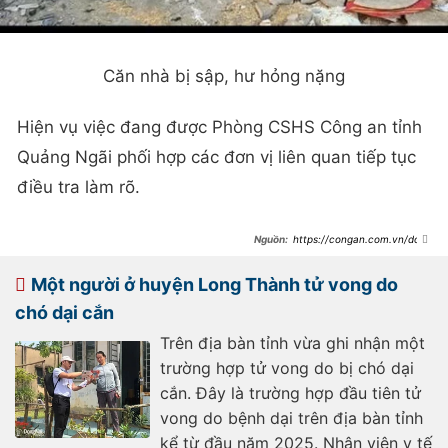
Căn nhà bị sập, hư hỏng nặng
Hiện vụ việc đang được Phòng CSHS Công an tỉnh
Quảng Ngãi phối hợp các đơn vị liên quan tiếp tục
điều tra làm rõ.
https://congan.com.vn/doi-
song/tu-che-phao-gay-no-lam-sap-
nha-nam-sinh-lop-11-tu-
vong_173101.html
Một người ở huyện Long Thành tử vong do
chó dại cắn
Trên địa bàn tỉnh vừa ghi nhận một
trường hợp tử vong do bị chó dại
cắn. Đây là trường hợp đầu tiên tử
vong do bệnh dại trên địa bàn tỉnh
kể từ đầu năm 2025. Nhân viên y tế