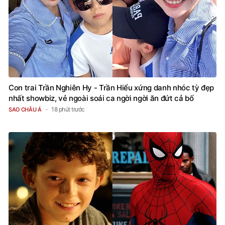
Con trai Trần Nghiên Hy - Trần Hiểu xứng danh nhóc tỳ đẹp
nhất showbiz, vẻ ngoài soái ca ngời ngời ăn đứt cả bố
18 phút trước
SAO CHÂU Á