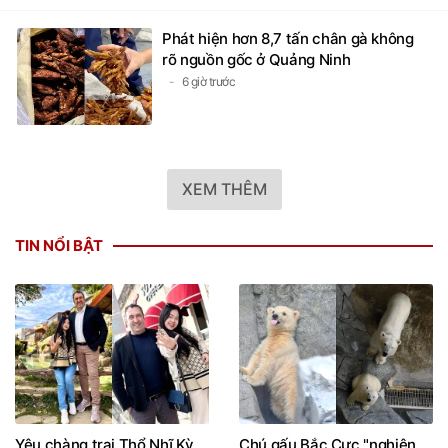
Phát hiện hơn 8,7 tấn chân gà không
rõ nguồn gốc ở Quảng Ninh
6 giờ trước
XEM THÊM
TIN NỔI BẬT
Yêu chàng trai Thổ Nhĩ Kỳ
Chú gấu Bắc Cực "nghiện