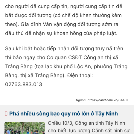
cho người đã cung cấp tin, người cung cấp tin để
bắt được đối tượng (có chế độ khen thưởng kèm
theo). Gia đình Vân vận động đối tượng sớm ra
đầu thú để nhận sự khoan hồng của pháp luật.
Sau khi bắt hoặc tiếp nhận đối tượng truy nã trên
thì báo ngay cho Cơ quan CSĐT Công an thị xã
Trảng Bàng (tọa lạc khu phố Lộc An, phường Trảng
Bàng, thị xã Trảng Bàng). Điện thoại:
02763.883.013
https://cand.com.vn/Ban-
tin-113/truy-na-nguoi-phu-nu-to-
chuc-danh-bac-i668389/
Phá nhiều sòng bạc quy mô lớn ở Tây Ninh
Chiều 10/3, Công an tỉnh Tây Ninh
cho biết, lực lượng Cảnh sát hình sự