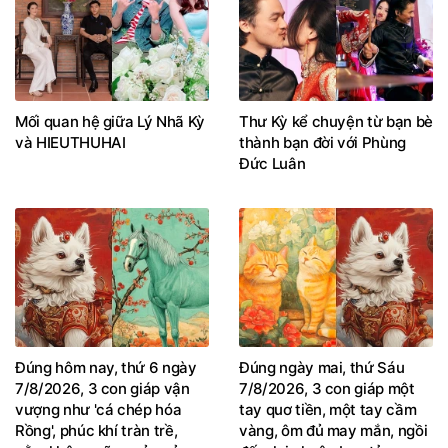
Mối quan hệ giữa Lý Nhã Kỳ
Thư Kỳ kể chuyện từ bạn bè
và HIEUTHUHAI
thành bạn đời với Phùng
Đức Luân
Đúng hôm nay, thứ 6 ngày
Đúng ngày mai, thứ Sáu
7/8/2026, 3 con giáp vận
7/8/2026, 3 con giáp một
vượng như 'cá chép hóa
tay quơ tiền, một tay cầm
Rồng', phúc khí tràn trề,
vàng, ôm đủ may mắn, ngồi