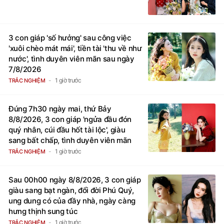
3 con giáp 'số hưởng' sau công việc
'xuôi chèo mát mái', tiền tài 'thu về như
nước', tình duyên viên mãn sau ngày
7/8/2026
1 giờ trước
TRẮC NGHIỆM
Đúng 7h30 ngày mai, thứ Bảy
8/8/2026, 3 con giáp 'ngửa đầu đón
quý nhân, cúi đầu hốt tài lộc', giàu
sang bất chấp, tình duyên viên mãn
1 giờ trước
TRẮC NGHIỆM
Sau 00h00 ngày 8/8/2026, 3 con giáp
giàu sang bạt ngàn, đổi đời Phú Quý,
ung dung có của đầy nhà, ngày càng
hưng thịnh sung túc
1 giờ trước
TRẮC NGHIỆM