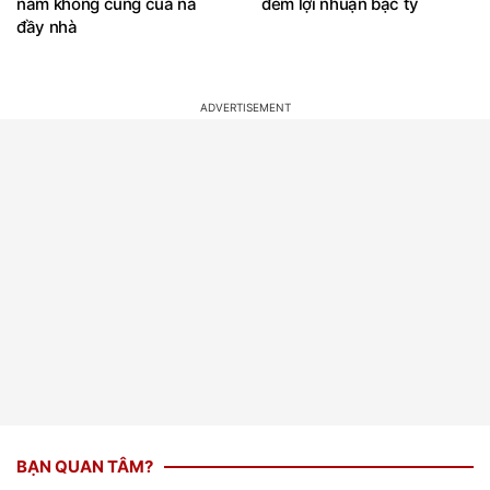
nằm không cũng của nả
đếm lợi nhuận bạc tỷ
đầy nhà
BẠN QUAN TÂM?