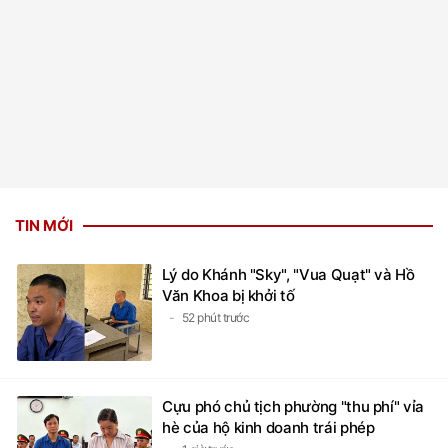
TIN MỚI
Lý do Khánh "Sky", "Vua Quạt" và Hồ
Văn Khoa bị khởi tố
52 phút trước
Cựu phó chủ tịch phường "thu phí" vỉa
hè của hộ kinh doanh trái phép