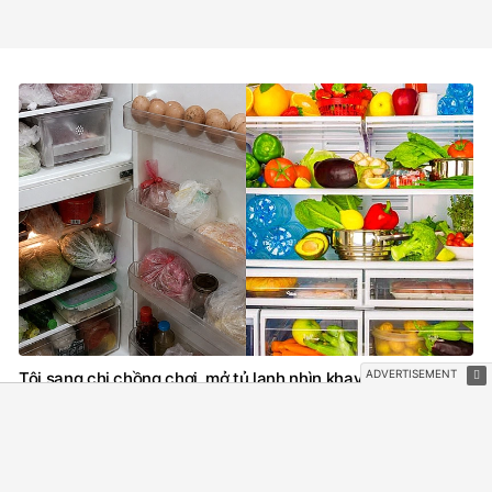
Tôi sang chị chồng chơi, mở tủ lạnh nhìn khay trứng nhà chị
mà tôi bàng hoàng tột độ
1 giờ trước
GÓC TÂM TÌNH