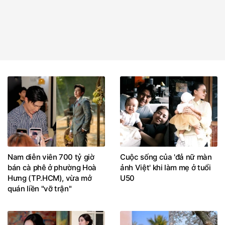
Nam diễn viên 700 tỷ giờ
Cuộc sống của 'đả nữ màn
bán cà phê ở phường Hoà
ảnh Việt' khi làm mẹ ở tuổi
Hưng (TP.HCM), vừa mở
U50
quán liền "vỡ trận"