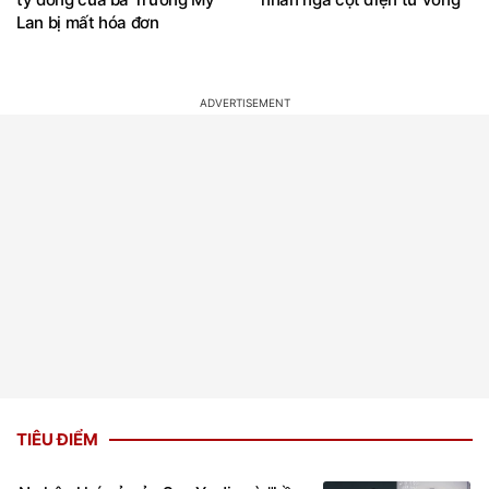
Bộ trang sức kim cương 25
Khởi tố cai thầu để công
tỷ đồng của bà Trương Mỹ
nhân ngã cột điện tử vong
Lan bị mất hóa đơn
TIÊU ĐIỂM