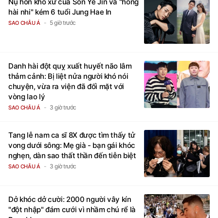
Nụ hôn khó xử của Son Ye Jin và "hồng
hài nhi" kém 6 tuổi Jung Hae In
5 giờ trước
SAO CHÂU Á
Danh hài đột quỵ xuất huyết não lâm
thảm cảnh: Bị liệt nửa người khó nói
chuyện, vừa ra viện đã đối mặt với
vòng lao lý
3 giờ trước
SAO CHÂU Á
Tang lễ nam ca sĩ 8X được tìm thấy tử
vong dưới sông: Mẹ già - bạn gái khóc
nghẹn, dàn sao thất thần đến tiễn biệt
3 giờ trước
SAO CHÂU Á