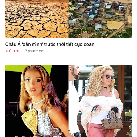
Châu Á 'oằn mình' trước thời tiết cực đoan
7 phút trước
THẾ GIỚI