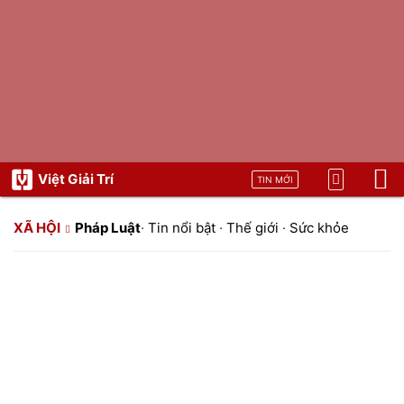
Việt Giải Trí
TIN MỚI
XÃ HỘI
Pháp Luật
·
Tin nổi bật
·
Thế giới
·
Sức khỏe