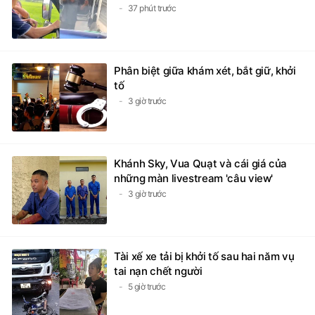
Xin vượt không được, tài xế chặn
đường đánh chảy máu mũi người khác
37 phút trước
Phân biệt giữa khám xét, bắt giữ, khởi
tố
3 giờ trước
Khánh Sky, Vua Quạt và cái giá của
những màn livestream 'câu view'
3 giờ trước
Tài xế xe tải bị khởi tố sau hai năm vụ
tai nạn chết người
5 giờ trước