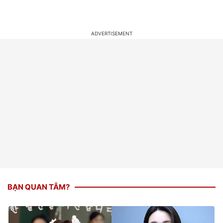
đang mang thai
ly thân gấp sau 15 ngày
cưới
BẠN QUAN TÂM?