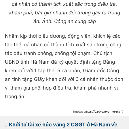
cá nhân có thành tích xuất sắc trong điều tra,
khám phá, bắt giữ nhanh đối tượng gây ra trọng
án. Ảnh: Công an cung cấp
Nhằm kịp thời biểu dương, động viên, khích lệ các
tập thể, cá nhân có thành tích xuất sắc trong công
tác đấu tranh phòng, chống tội phạm, Chủ tịch
UBND tỉnh Hà Nam đã ký quyết định tặng Bằng
khen đối với 1 tập thể, 5 cá nhân; Giám đốc Công
an tỉnh tặng Giấy khen đối với 6 cá nhân thuộc đơn
vị tham gia phối hợp điều tra, khám phá nhanh vụ
trọng án.
https://vietnamnet.vn/truy-
bat-4-doi-tuong-giet-nguoi-o-ha-
nam-2383219.html
Khởi tố tài xế húc văng 2 CSGT ở Hà Nam về