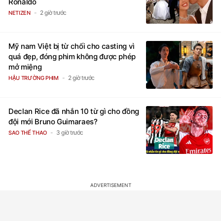
Dở khóc dở cười: 2000 người vây kín
"đột nhập" đám cưới vì nhầm chú rể là
Ronaldo
2 giờ trước
NETIZEN
Mỹ nam Việt bị từ chối cho casting vì
quá đẹp, đóng phim không được phép
mở miệng
2 giờ trước
HẬU TRƯỜNG PHIM
Declan Rice đã nhắn 10 từ gì cho đồng
đội mới Bruno Guimaraes?
3 giờ trước
SAO THỂ THAO