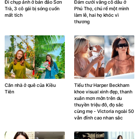
Đi chụp ảnh ở bán đảo Sơn
Đám cưới vắng cô dâu ở
Trà, 3 cô gái bị sóng cuốn
Phú Thọ, chú rể một mình
mất tích
làm lễ, hai họ khóc vì
thương
Căn nhà ở quê của Kiều
Tiểu thư Harper Beckham
Tiên
khoe visual xinh đẹp, thanh
xuân mơn mởn trên du
thuyền triệu đô, đọ sắc
cùng mẹ - Victoria ngoài 50
vẫn đỉnh cao nhan sắc