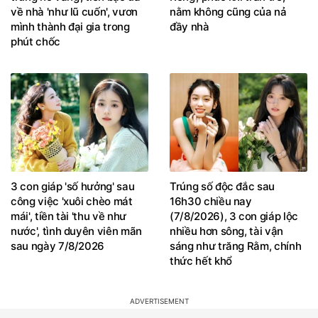
về nhà 'như lũ cuốn', vươn
nằm không cũng của nả
mình thành đại gia trong
đầy nhà
phút chốc
3 con giáp 'số hưởng' sau
Trúng số độc đắc sau
công việc 'xuôi chèo mát
16h30 chiều nay
mái', tiền tài 'thu về như
(7/8/2026), 3 con giáp lộc
nước', tình duyên viên mãn
nhiều hơn sông, tài vận
sau ngày 7/8/2026
sáng như trăng Rằm, chính
thức hết khổ