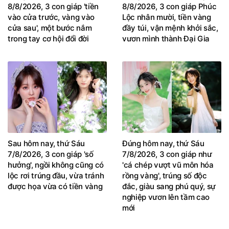
8/8/2026, 3 con giáp 'tiền
8/8/2026, 3 con giáp Phúc
vào cửa trước, vàng vào
Lộc nhân mười, tiền vàng
cửa sau', một bước nắm
đầy túi, vận mệnh khởi sắc,
trong tay cơ hội đổi đời
vươn mình thành Đại Gia
Sau hôm nay, thứ Sáu
Đúng hôm nay, thứ Sáu
7/8/2026, 3 con giáp 'số
7/8/2026, 3 con giáp như
hưởng', ngồi không cũng có
'cá chép vượt vũ môn hóa
lộc rơi trúng đầu, vừa tránh
rồng vàng', trúng số độc
được họa vừa có tiền vàng
đắc, giàu sang phú quý, sự
nghiệp vươn lên tầm cao
mới