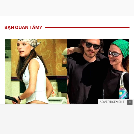
BẠN QUAN TÂM?
Dâu cả nhà Beckham bị tố "copy" phong cách mẹ chồng -
Victoria giữa sóng gió gia tộc
9 giờ trước
SAO THỂ THAO