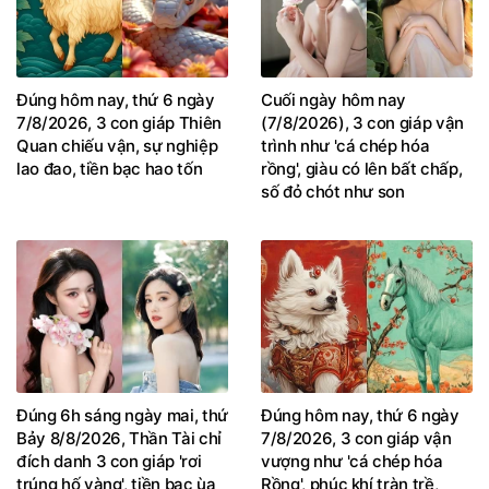
Đúng hôm nay, thứ 6 ngày
Cuối ngày hôm nay
7/8/2026, 3 con giáp Thiên
(7/8/2026), 3 con giáp vận
Quan chiếu vận, sự nghiệp
trình như 'cá chép hóa
lao đao, tiền bạc hao tốn
rồng', giàu có lên bất chấp,
số đỏ chót như son
Đúng 6h sáng ngày mai, thứ
Đúng hôm nay, thứ 6 ngày
Bảy 8/8/2026, Thần Tài chỉ
7/8/2026, 3 con giáp vận
đích danh 3 con giáp 'rơi
vượng như 'cá chép hóa
trúng hố vàng', tiền bạc ùa
Rồng', phúc khí tràn trề,