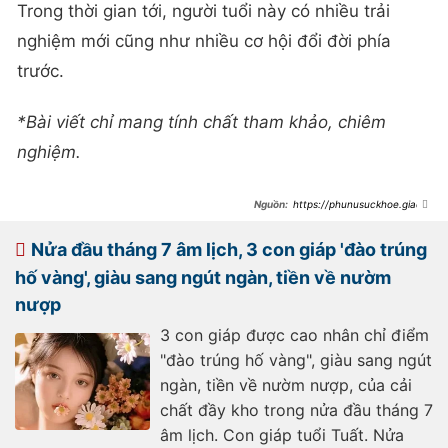
Trong thời gian tới, người tuổi này có nhiều trải
nghiệm mới cũng như nhiều cơ hội đổi đời phía
trước.
*Bài viết chỉ mang tính chất tham khảo, chiêm
nghiệm.
https://phunusuckhoe.giadin
honline.vn/phu-nu-va-gia-
dinh/trung-so-oc-ac-ung-ngay-
2982024-3-con-giap-nhan-no-loc-
Nửa đầu tháng 7 âm lịch, 3 con giáp 'đào trúng
troi-tien-tai-ve-ay-tui-may-man-
ngut-ngan-tin-vui-ca-tinh-lan-tien-
hố vàng', giàu sang ngút ngàn, tiền về nườm
697404.html
nượp
3 con giáp được cao nhân chỉ điểm
"đào trúng hố vàng", giàu sang ngút
ngàn, tiền về nườm nượp, của cải
chất đầy kho trong nửa đầu tháng 7
âm lịch. Con giáp tuổi Tuất. Nửa