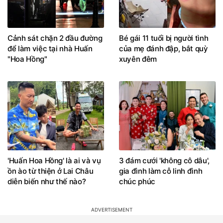
Cảnh sát chặn 2 đầu đường
Bé gái 11 tuổi bị người tình
để làm việc tại nhà Huấn
của mẹ đánh đập, bắt quỳ
"Hoa Hồng"
xuyên đêm
'Huấn Hoa Hồng' là ai và vụ
3 đám cưới 'không cô dâu',
ồn ào từ thiện ở Lai Châu
gia đình làm cỗ linh đình
diễn biến như thế nào?
chúc phúc