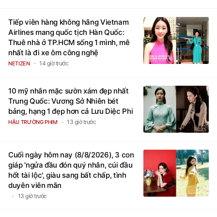
Tiếp viên hàng không hãng Vietnam
Airlines mang quốc tịch Hàn Quốc:
Thuê nhà ở TP.HCM sống 1 mình, mê
nhất là đi xe ôm công nghệ
14 giờ trước
NETIZEN
10 mỹ nhân mặc sườn xám đẹp nhất
Trung Quốc: Vương Sở Nhiên bét
bảng, hạng 1 đẹp hơn cả Lưu Diệc Phi
13 giờ trước
HẬU TRƯỜNG PHIM
Cuối ngày hôm nay (8/8/2026), 3 con
giáp 'ngửa đầu đón quý nhân, cúi đầu
hốt tài lộc', giàu sang bất chấp, tình
duyên viên mãn
13 giờ trước