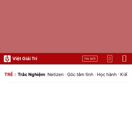
Việt Giải Trí
TIN MỚI
TRẺ
Trắc Nghiệm
·
Netizen
·
Góc tâm tình
·
Học hành
·
Kiến 