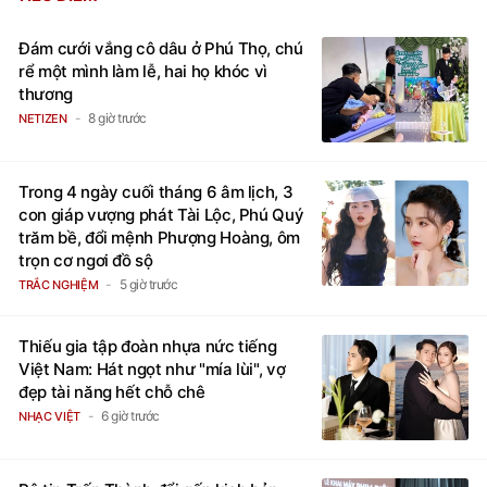
Đám cưới vắng cô dâu ở Phú Thọ, chú
rể một mình làm lễ, hai họ khóc vì
thương
8 giờ trước
NETIZEN
Trong 4 ngày cuối tháng 6 âm lịch, 3
con giáp vượng phát Tài Lộc, Phú Quý
trăm bề, đổi mệnh Phượng Hoàng, ôm
trọn cơ ngơi đồ sộ
5 giờ trước
TRẮC NGHIỆM
Thiếu gia tập đoàn nhựa nức tiếng
Việt Nam: Hát ngọt như "mía lùi", vợ
đẹp tài năng hết chỗ chê
6 giờ trước
NHẠC VIỆT