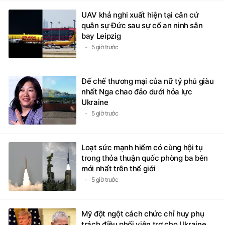
UAV khả nghi xuất hiện tại căn cứ
quân sự Đức sau sự cố an ninh sân
bay Leipzig
5 giờ trước
Đế chế thương mại của nữ tỷ phú giàu
nhất Nga chao đảo dưới hỏa lực
Ukraine
5 giờ trước
Loạt sức mạnh hiếm có cùng hội tụ
trong thỏa thuận quốc phòng ba bên
mới nhất trên thế giới
5 giờ trước
Mỹ đột ngột cách chức chỉ huy phụ
trách điều phối viện trợ cho Ukraine