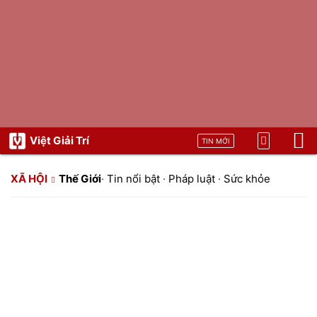
Việt Giải Trí
TIN MỚI
XÃ HỘI
Thế Giới
·
Tin nổi bật
·
Pháp luật
·
Sức khỏe