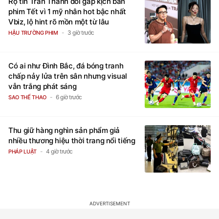
Rộ tin Trấn Thành đổi gấp kịch bản
phim Tết vì 1 mỹ nhân hot bậc nhất
Vbiz, lộ hint rõ mồn một từ lâu
3 giờ trước
HẬU TRƯỜNG PHIM
Có ai như Đình Bắc, đá bóng tranh
chấp nảy lửa trên sân nhưng visual
vẫn trắng phát sáng
6 giờ trước
SAO THỂ THAO
Thu giữ hàng nghìn sản phẩm giả
nhiều thương hiệu thời trang nổi tiếng
4 giờ trước
PHÁP LUẬT