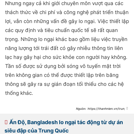
Nhưng ngay cả khi giới chuyên môn vượt qua các
thách thức về chi phí và công nghệ phát triển thuận
lợi, vẫn còn những vấn đề gây lo ngại. Việc thiết lập
các quy định và tiêu chuẩn quốc tế sẽ rất quan
trọng. Những lo ngại khác bao gồm liệu việc truyền
năng lượng tới trái đất có gây nhiễu thông tin liên
lạc hay gây hại cho sức khỏe con người hay không.
Tần số được sử dụng bởi sóng vô tuyến mặt trời
trên không gian có thể được thiết lập trên băng
thông sẽ gây ra sự gián đoạn tối thiểu cho các hệ
thống khác.
https://thanhnien.vn/trung-
quoc-tham-vong-xay-dap-tam-
hiep-trong-khong-gian-
18525011109251299.htm
Ấn Độ, Bangladesh lo ngại tác động từ dự án
siêu đập của Trung Quốc