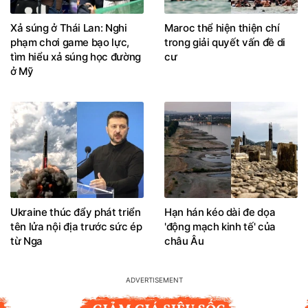
Xả súng ở Thái Lan: Nghi
Maroc thể hiện thiện chí
phạm chơi game bạo lực,
trong giải quyết vấn đề di
tìm hiểu xả súng học đường
cư
ở Mỹ
Ukraine thúc đẩy phát triển
Hạn hán kéo dài đe dọa
tên lửa nội địa trước sức ép
'động mạch kinh tế' của
từ Nga
châu Âu