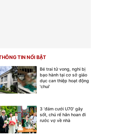
THÔNG TIN NỔI BẬT
Bé trai tử vong, nghi bị
bạo hành tại cơ sở giáo
dục can thiệp hoạt động
'chui'
3 'đám cưới U70' gây
sốt, chú rể hân hoan đi
rước vợ về nhà