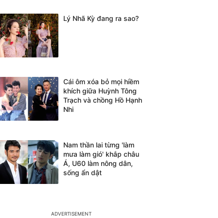
Lý Nhã Kỳ đang ra sao?
Cái ôm xóa bỏ mọi hiềm
khích giữa Huỳnh Tông
Trạch và chồng Hồ Hạnh
Nhi
Nam thần lai từng 'làm
mưa làm gió' khắp châu
Á, U60 làm nông dân,
sống ẩn dật