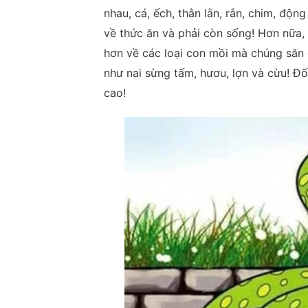
nhau, cá, ếch, thằn lằn, rắn, chim, động
về thức ăn và phải còn sống! Hơn nữa,
hơn về các loại con mồi mà chúng săn 
như nai sừng tấm, hươu, lợn và cừu! Đố
cao!