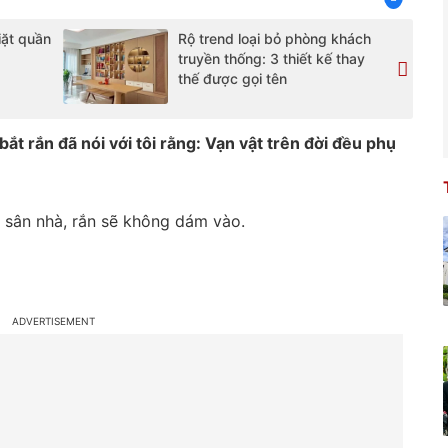
iặt quần
Rộ trend loại bỏ phòng khách
truyền thống: 3 thiết kế thay
thế được gọi tên
t rắn đã nói với tôi rằng: Vạn vật trên đời đều phụ
g sân nhà, rắn sẽ không dám vào.