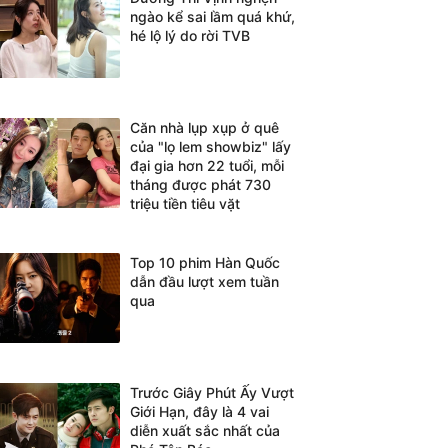
ngào kể sai lầm quá khứ,
hé lộ lý do rời TVB
Căn nhà lụp xụp ở quê
của "lọ lem showbiz" lấy
đại gia hơn 22 tuổi, mỗi
tháng được phát 730
triệu tiền tiêu vặt
Top 10 phim Hàn Quốc
dẫn đầu lượt xem tuần
qua
Trước Giây Phút Ấy Vượt
Giới Hạn, đây là 4 vai
diễn xuất sắc nhất của