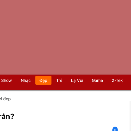
 Show
Nhạc
Đẹp
Trẻ
Lạ Vui
Game
2-Tek
i đẹp
 rắn?