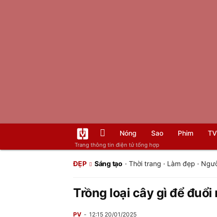
Nóng
Sao
Phim
TV
Trang thông tin điện tử tổng hợp
ĐẸP
Sáng tạo
·
Thời trang
·
Làm đẹp
·
Ngườ
Trồng loại cây gì để đuổi
PV
12:15 20/01/2025