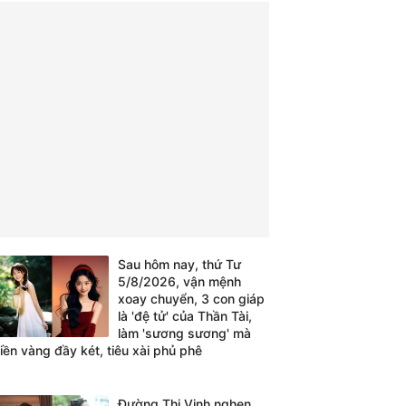
Sau hôm nay, thứ Tư
5/8/2026, vận mệnh
xoay chuyển, 3 con giáp
là 'đệ tử' của Thần Tài,
làm 'sương sương' mà
tiền vàng đầy két, tiêu xài phủ phê
Đường Thi Vịnh nghẹn