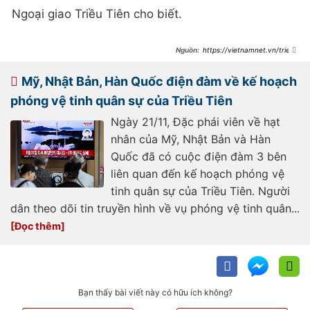
Ngoại giao Triều Tiên cho biết.
https://vietnamnet.vn/trieu-
tien-dong-cua-dai-su-quan-o-
senegal-va-guinea-2223415.html
Mỹ, Nhật Bản, Hàn Quốc điện đàm về kế hoạch
phóng vệ tinh quân sự của Triều Tiên
Ngày 21/11, Đặc phái viên về hạt
nhân của Mỹ, Nhật Bản và Hàn
Quốc đã có cuộc điện đàm 3 bên
liên quan đến kế hoạch phóng vệ
tinh quân sự của Triều Tiên. Người
dân theo dõi tin truyền hình về vụ phóng vệ tinh quân...
Bạn thấy bài viết này có hữu ích không?