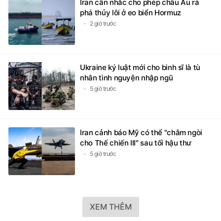
Iran cân nhắc cho phép châu Âu rà
phá thủy lôi ở eo biển Hormuz
2 giờ trước
Ukraine ký luật mới cho binh sĩ là tù
nhân tình nguyện nhập ngũ
5 giờ trước
Iran cảnh báo Mỹ có thể "châm ngòi
cho Thế chiến III" sau tối hậu thư
5 giờ trước
XEM THÊM