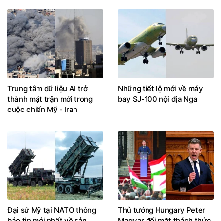
Trung tâm dữ liệu AI trở
Những tiết lộ mới về máy
thành mặt trận mới trong
bay SJ-100 nội địa Nga
cuộc chiến Mỹ - Iran
Đại sứ Mỹ tại NATO thông
Thủ tướng Hungary Peter
báo tin mới nhất về sản
Magyar đối mặt thách thức