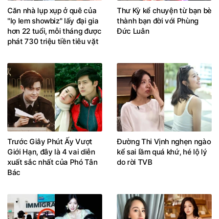
Căn nhà lụp xụp ở quê của
Thư Kỳ kể chuyện từ bạn bè
"lọ lem showbiz" lấy đại gia
thành bạn đời với Phùng
hơn 22 tuổi, mỗi tháng được
Đức Luân
phát 730 triệu tiền tiêu vặt
Trước Giây Phút Ấy Vượt
Đường Thi Vịnh nghẹn ngào
Giới Hạn, đây là 4 vai diễn
kể sai lầm quá khứ, hé lộ lý
xuất sắc nhất của Phó Tân
do rời TVB
Bác