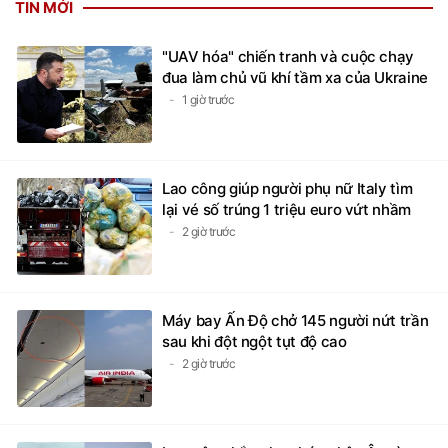
TIN MỚI
"UAV hóa" chiến tranh và cuộc chạy
đua làm chủ vũ khí tầm xa của Ukraine
1 giờ trước
Lao công giúp người phụ nữ Italy tìm
lại vé số trúng 1 triệu euro vứt nhầm
2 giờ trước
Máy bay Ấn Độ chở 145 người nứt trần
sau khi đột ngột tụt độ cao
2 giờ trước