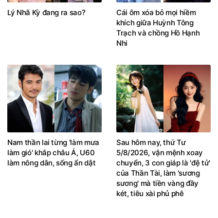
Lý Nhã Kỳ đang ra sao?
Cái ôm xóa bỏ mọi hiềm
khích giữa Huỳnh Tông
Trạch và chồng Hồ Hạnh
Nhi
Nam thần lai từng 'làm mưa
Sau hôm nay, thứ Tư
làm gió' khắp châu Á, U60
5/8/2026, vận mệnh xoay
làm nông dân, sống ẩn dật
chuyển, 3 con giáp là 'đệ tử'
của Thần Tài, làm 'sương
sương' mà tiền vàng đầy
két, tiêu xài phủ phê