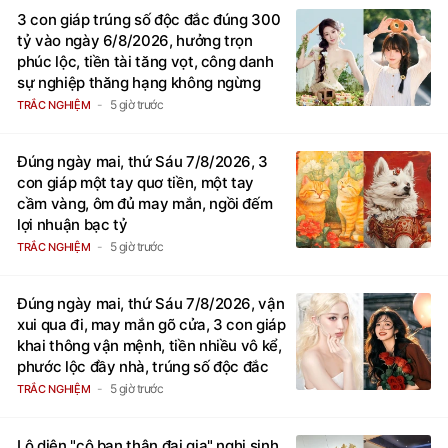
3 con giáp trúng số độc đắc đúng 300
tỷ vào ngày 6/8/2026, hưởng trọn
phúc lộc, tiền tài tăng vọt, công danh
sự nghiệp thăng hạng không ngừng
5 giờ trước
TRẮC NGHIỆM
Đúng ngày mai, thứ Sáu 7/8/2026, 3
con giáp một tay quơ tiền, một tay
cầm vàng, ôm đủ may mắn, ngồi đếm
lợi nhuận bạc tỷ
5 giờ trước
TRẮC NGHIỆM
Đúng ngày mai, thứ Sáu 7/8/2026, vận
xui qua đi, may mắn gõ cửa, 3 con giáp
khai thông vận mệnh, tiền nhiều vô kể,
phước lộc đầy nhà, trúng số độc đắc
5 giờ trước
TRẮC NGHIỆM
Lộ diện "cô bạn thân đại gia" nghi sinh