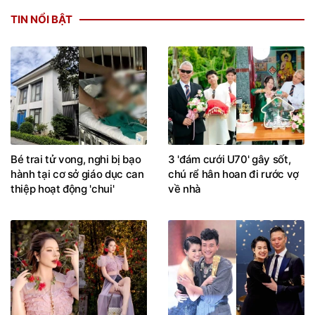
TIN NỔI BẬT
Bé trai tử vong, nghi bị bạo
3 'đám cưới U70' gây sốt,
hành tại cơ sở giáo dục can
chú rể hân hoan đi rước vợ
thiệp hoạt động 'chui'
về nhà