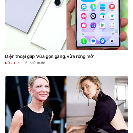
Điện thoại gập 'vừa gọn gàng, vừa rộng mở'
51 phút trước
ĐỒ 2-TEK