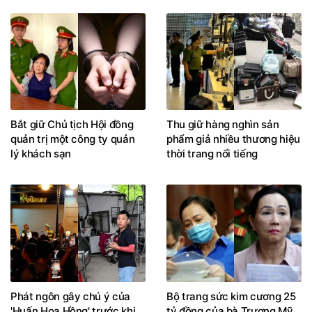
Bắt giữ Chủ tịch Hội đồng
Thu giữ hàng nghìn sản
quản trị một công ty quản
phẩm giả nhiều thương hiệu
lý khách sạn
thời trang nổi tiếng
Phát ngôn gây chú ý của
Bộ trang sức kim cương 25
'Huấn Hoa Hồng' trước khi
tỷ đồng của bà Trương Mỹ