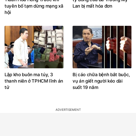
tuyên bố tạm dừng mạng xã
Lan bị mất hóa đơn
hội
Lập kho buôn ma túy, 3
Bị cáo chữa bệnh bắt buộc,
thanh niên ở TPHCM lĩnh án
vụ án giết người kéo dài
tử
suốt 19 năm