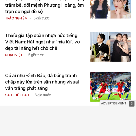
trăm bề, đổi mệnh Phượng Hoàng, ôm
trọn cơ ngơi đồ sộ
5 giờ trước
TRẮC NGHIỆM
Thiếu gia tập đoàn nhựa nức tiếng
Việt Nam: Hát ngọt như "mía lùi", vợ
đẹp tài năng hết chỗ chê
5 giờ trước
NHẠC VIỆT
Có ai như Đình Bắc, đá bóng tranh
chấp nảy lửa trên sân nhưng visual
vẫn trắng phát sáng
6 giờ trước
SAO THỂ THAO
Tử vi tuần mới (từ 10 đến 16/8/2026),
3 con giáp mưa thuận gió hòa, tiền về
như nước, bạc vàng dư dả, Phú Quý
Vinh Hoa, vận trình khai sáng