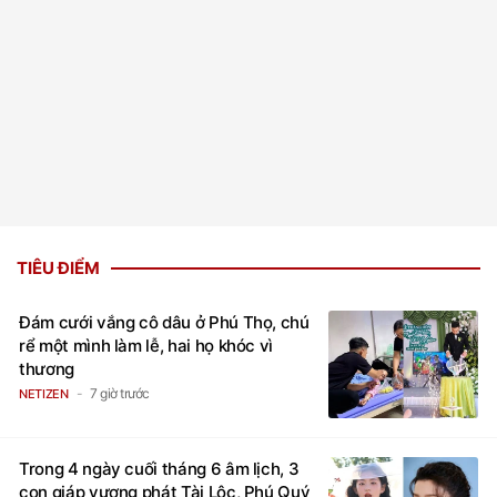
TIÊU ĐIỂM
Đám cưới vắng cô dâu ở Phú Thọ, chú
rể một mình làm lễ, hai họ khóc vì
thương
7 giờ trước
NETIZEN
Trong 4 ngày cuối tháng 6 âm lịch, 3
con giáp vượng phát Tài Lộc, Phú Quý