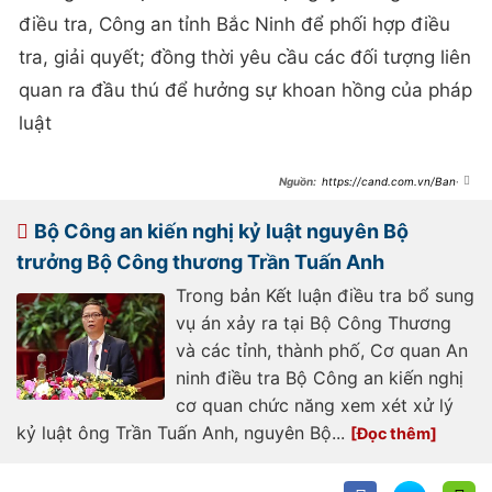
điều tra, Công an tỉnh Bắc Ninh để phối hợp điều
tra, giải quyết; đồng thời yêu cầu các đối tượng liên
quan ra đầu thú để hưởng sự khoan hồng của pháp
luật
https://cand.com.vn/Ban-
tin-113/triet-xoa-duong-day-lua-
dao-chiem-doat-tai-san-tren-
khong-gian-mang-xuyen-bien-gioi-
Bộ Công an kiến nghị kỷ luật nguyên Bộ
i757581/
trưởng Bộ Công thương Trần Tuấn Anh
Trong bản Kết luận điều tra bổ sung
vụ án xảy ra tại Bộ Công Thương
và các tỉnh, thành phố, Cơ quan An
ninh điều tra Bộ Công an kiến nghị
cơ quan chức năng xem xét xử lý
kỷ luật ông Trần Tuấn Anh, nguyên Bộ...