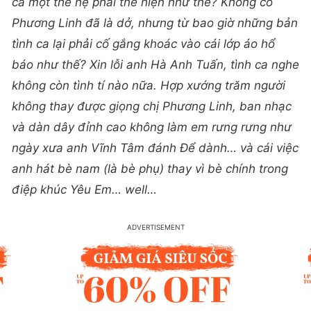
cả một thế hệ phải thể hiện như thế? Không có
Phương Linh đã là dở, nhưng từ bao giờ những bản
tình ca lại phải cố gắng khoác vào cái lớp áo hổ
báo như thế? Xin lỗi anh Hà Anh Tuấn, tình ca nghe
không còn tình tí nào nữa. Hợp xướng trăm người
không thay được giọng chị Phương Linh, ban nhạc
và dàn dây đỉnh cao không làm em rưng rưng như
ngày xưa anh Vĩnh Tâm đánh Để dành… và cái việc
anh hát bè nam (là bè phụ) thay vì bè chính trong
điệp khúc Yêu Em… well…