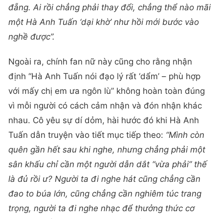
đẵng. Ai rồi chẳng phải thay đổi, chẳng thể nào mãi
một Hà Anh Tuấn ‘dại khờ’ như hồi mới bước vào
nghề được”.
Ngoài ra, chính fan nữ này cũng cho rằng nhận
định “Hà Anh Tuấn nói đạo lý rất ‘dẩm’ – phù hợp
với mấy chị em ưa ngôn lù” không hoàn toàn đúng
vì mỗi người có cách cảm nhận và đón nhận khác
nhau. Cô yêu sự dí dỏm, hài hước đó khi Hà Anh
Tuấn dẫn truyện vào tiết mục tiếp theo:
“Mình còn
quên gần hết sau khi nghe, nhưng chẳng phải một
sân khấu chỉ cần một người dẫn dắt “vừa phải” thế
là đủ rồi ư? Người ta đi nghe hát cũng chẳng cần
đao to búa lớn, cũng chẳng cần nghiêm túc trang
trọng, người ta đi nghe nhạc để thưởng thức cơ