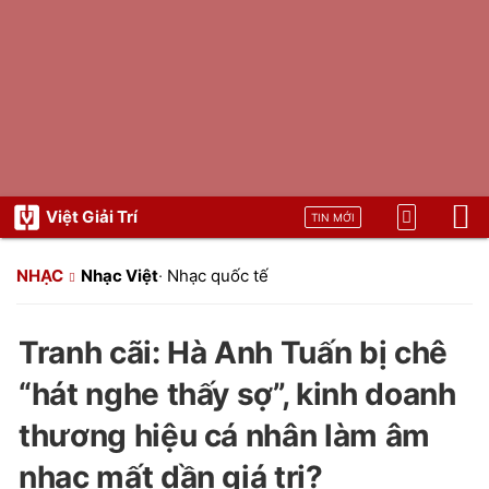
Việt Giải Trí
TIN MỚI
NHẠC
Nhạc Việt
·
Nhạc quốc tế
Tranh cãi: Hà Anh Tuấn bị chê
“hát nghe thấy sợ”, kinh doanh
thương hiệu cá nhân làm âm
nhạc mất dần giá trị?