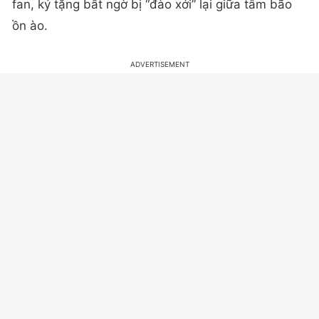
fan, ký tặng bất ngờ bị “đào xới” lại giữa tâm bão
ồn ào.