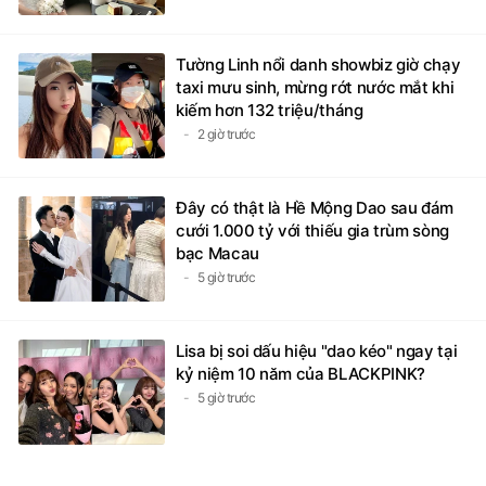
Tường Linh nổi danh showbiz giờ chạy
taxi mưu sinh, mừng rớt nước mắt khi
kiếm hơn 132 triệu/tháng
2 giờ trước
Đây có thật là Hề Mộng Dao sau đám
cưới 1.000 tỷ với thiếu gia trùm sòng
bạc Macau
5 giờ trước
Lisa bị soi dấu hiệu "dao kéo" ngay tại
kỷ niệm 10 năm của BLACKPINK?
5 giờ trước