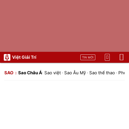
Việt Giải Trí
TIN MỚI
SAO
Sao Châu Á
·
Sao việt
·
Sao Âu Mỹ
·
Sao thể thao
·
Phon