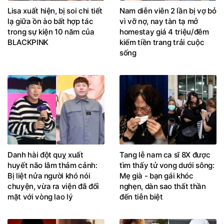
Lisa xuất hiện, bị soi chi tiết
Nam diễn viên 2 lần bị vợ bỏ
lạ giữa ồn ào bất hợp tác
vì vỡ nợ, nay tàn tạ mở
trong sự kiện 10 năm của
homestay giá 4 triệu/đêm
BLACKPINK
kiếm tiền trang trải cuộc
sống
Danh hài đột quỵ xuất
Tang lễ nam ca sĩ 8X được
huyết não lâm thảm cảnh:
tìm thấy tử vong dưới sông:
Bị liệt nửa người khó nói
Mẹ già - bạn gái khóc
chuyện, vừa ra viện đã đối
nghẹn, dàn sao thất thần
mặt với vòng lao lý
đến tiễn biệt