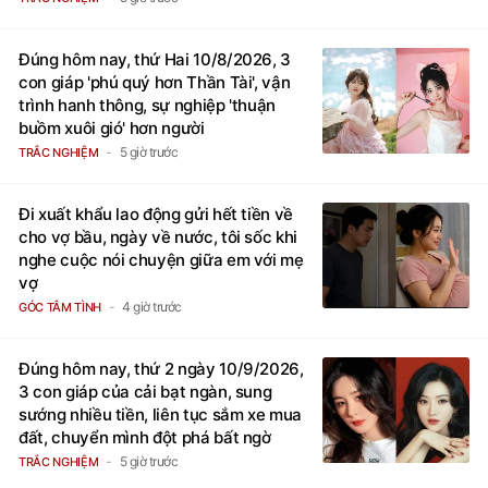
Đúng hôm nay, thứ Hai 10/8/2026, 3
con giáp 'phú quý hơn Thần Tài', vận
trình hanh thông, sự nghiệp 'thuận
buồm xuôi gió' hơn người
5 giờ trước
TRẮC NGHIỆM
Đi xuất khẩu lao động gửi hết tiền về
cho vợ bầu, ngày về nước, tôi sốc khi
nghe cuộc nói chuyện giữa em với mẹ
vợ
4 giờ trước
GÓC TÂM TÌNH
Đúng hôm nay, thứ 2 ngày 10/9/2026,
3 con giáp của cải bạt ngàn, sung
sướng nhiều tiền, liên tục sắm xe mua
đất, chuyển mình đột phá bất ngờ
5 giờ trước
TRẮC NGHIỆM