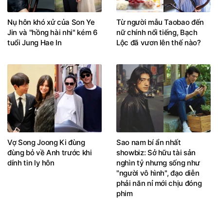
Nụ hôn khó xử của Son Ye
Từ người mẫu Taobao đến
Jin và "hồng hài nhi" kém 6
nữ chính nổi tiếng, Bạch
tuổi Jung Hae In
Lộc đã vươn lên thế nào?
Vợ Song Joong Ki đùng
Sao nam bí ẩn nhất
đùng bỏ về Anh trước khi
showbiz: Sở hữu tài sản
dính tin ly hôn
nghìn tỷ nhưng sống như
"người vô hình", đạo diễn
phải năn nỉ mới chịu đóng
phim