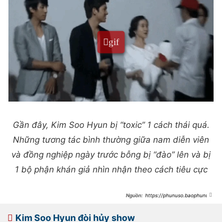
Gần đây, Kim Soo Hyun bị “toxic” 1 cách thái quá.
Những tương tác bình thường giữa nam diễn viên
và đồng nghiệp ngày trước bỗng bị “đào” lên và bị
1 bộ phận khán giả nhìn nhận theo cách tiêu cực
https://phunuso.baophunuth
udo.vn/tranh-cai-du-doi-video-kim-
soo-hyun-nghien-rang-hung-hang-
voi-khan-gia-
Kim Soo Hyun đòi hủy show
193250319114914223.htm