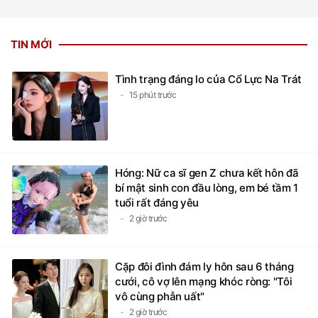
TIN MỚI
Tình trạng đáng lo của Cổ Lực Na Trát
15 phút trước
Hóng: Nữ ca sĩ gen Z chưa kết hôn đã
bí mật sinh con đầu lòng, em bé tầm 1
tuổi rất đáng yêu
2 giờ trước
Cặp đôi đình đám ly hôn sau 6 tháng
cưới, cô vợ lên mạng khóc ròng: "Tôi
vô cùng phẫn uất"
2 giờ trước