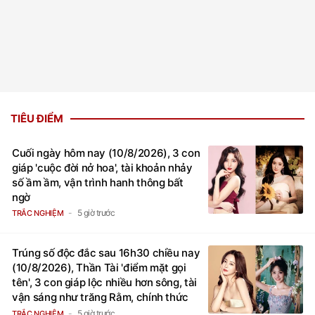
TIÊU ĐIỂM
Cuối ngày hôm nay (10/8/2026), 3 con
giáp 'cuộc đời nở hoa', tài khoản nhảy
số ầm ầm, vận trình hanh thông bất
ngờ
5 giờ trước
TRẮC NGHIỆM
Trúng số độc đắc sau 16h30 chiều nay
(10/8/2026), Thần Tài 'điểm mặt gọi
tên', 3 con giáp lộc nhiều hơn sông, tài
vận sáng như trăng Rằm, chính thức
hết khổ
5 giờ trước
TRẮC NGHIỆM