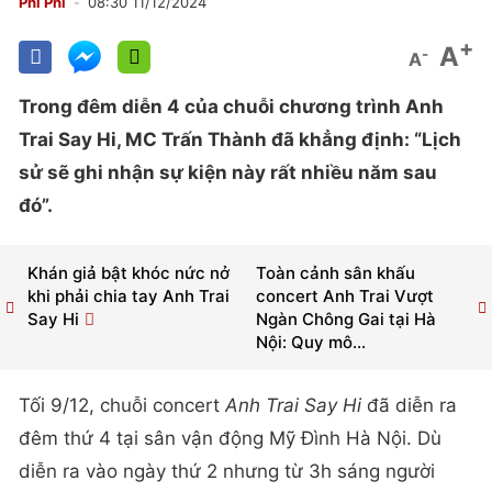
Phi Phi
08:30 11/12/2024
+
A
-
A
Trong đêm diễn 4 của chuỗi chương trình Anh
Trai Say Hi, MC Trấn Thành đã khẳng định: “Lịch
sử sẽ ghi nhận sự kiện này rất nhiều năm sau
đó”.
Khán giả bật khóc nức nở
Toàn cảnh sân khấu
khi phải chia tay Anh Trai
concert Anh Trai Vượt
Say Hi
Ngàn Chông Gai tại Hà
Nội: Quy mô...
Tối 9/12, chuỗi concert
Anh Trai Say Hi
đã diễn ra
đêm thứ 4 tại sân vận động Mỹ Đình Hà Nội. Dù
diễn ra vào ngày thứ 2 nhưng từ 3h sáng người