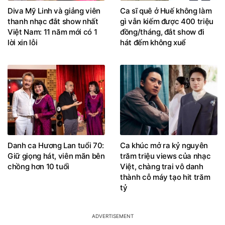
Diva Mỹ Linh và giảng viên
Ca sĩ quê ở Huế không làm
thanh nhạc đắt show nhất
gì vẫn kiếm được 400 triệu
Việt Nam: 11 năm mới có 1
đồng/tháng, đắt show đi
lời xin lỗi
hát đếm không xuể
Danh ca Hương Lan tuổi 70:
Ca khúc mở ra kỷ nguyên
Giữ giọng hát, viên mãn bên
trăm triệu views của nhạc
chồng hơn 10 tuổi
Việt, chàng trai vô danh
thành cỗ máy tạo hit trăm
tỷ