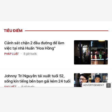
TIÊU ĐIỂM
Cảnh sát chặn 2 đầu đường để làm
việc tại nhà Huấn "Hoa Hồng"
8 giờ trước
PHÁP LUẬT
Johnny Trí Nguyễn tái xuất tuổi 52,
sống kín tiếng bên bạn gái kém 24 tuổi
8 giờ trước
SAO VIỆT
Tạm giữ hình sự kẻ chạy xe máy đạp