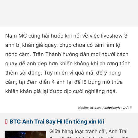
Nam MC cũng hài hước khi nói về việc liveshow 3
anh bị khán giả quay, chụp chưa có tâm làm lộ
nọng cằm. Trấn Thành hướng dẫn mọi người cách
quay để anh đẹp hơn khiến không khí chương trình
thêm sôi động. Tuy nhiên vì quá mải để ý nọng
cằm, tại đêm diễn 4 anh lại để lộ bụng mỡ thừa
khiến khán giả lại được dịp cười nghiêng ngả.
https://thanhnienviet.vn/tra
n-thanh-lich-su-se-ghi-nhan-su-
kien-nay-rat-nhieu-nam-sau-do-
209241210110436606.htm
BTC Anh Trai Say Hi lên tiếng xin lỗi
Giữa hàng loạt tranh cãi, Anh Trai