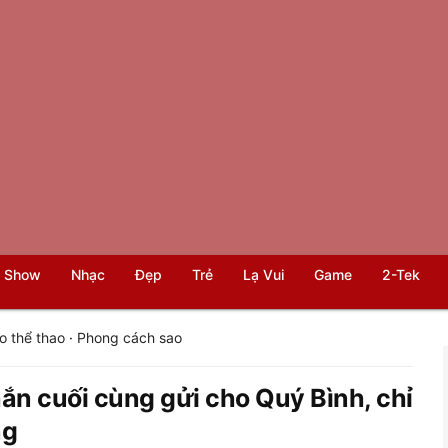
 Show
Nhạc
Đẹp
Trẻ
Lạ Vui
Game
2-Tek
o thể thao
·
Phong cách sao
hắn cuối cùng gửi cho Quý Bình, chỉ
ng