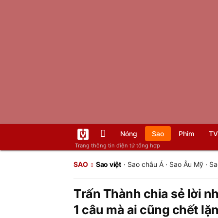
Nóng
Sao
Phim
TV
Trang thông tin điện tử tổng hợp
SAO
Sao việt
·
Sao châu Á
·
Sao Âu Mỹ
·
Sa
Trấn Thành chia sẻ lời n
1 câu mà ai cũng chết lặ