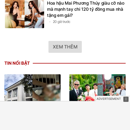
Hoa hậu Mai Phương Thúy giàu cỡ nào
mà mạnh tay chi 120 tỷ đồng mua nhà
tặng em gái?
20 giờ trước
XEM THÊM
TIN NỔI BẬT
Bé trai tử vong, nghi bị bạo
3 'đám cưới U70' gây sốt,
hành tại cơ sở giáo dục can
chú rể hân hoan đi rước vợ