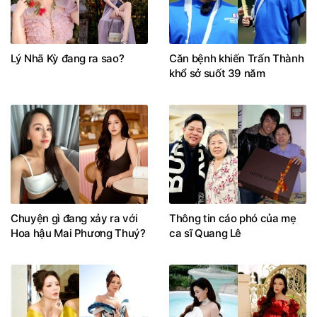
Lý Nhã Kỳ đang ra sao?
Căn bệnh khiến Trấn Thành
khổ sở suốt 39 năm
Chuyện gì đang xảy ra với
Thông tin cáo phó của mẹ
Hoa hậu Mai Phương Thuý?
ca sĩ Quang Lê