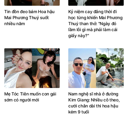
Tin đồn đeo bám Hoa hậu
Kỷ niệm cay đắng thời đi
Mai Phương Thuý suốt
học từng khiến Mai Phương
nhiều năm
Thuý than thở: "Ngày đó
lầm lỗi gì mà phải làm cái
giấy này?"
Mẹ Tóc Tiên muốn con gái
Nam nghệ sĩ nhà ở đường
sớm có người mới
Kim Giang: Nhiều cô theo,
cưới chân dài thi hoa hậu
kém 9 tuổi