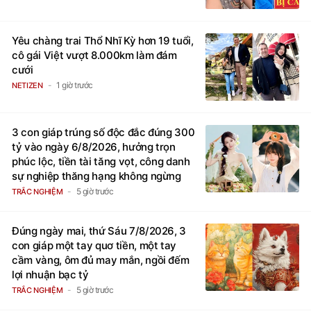
Yêu chàng trai Thổ Nhĩ Kỳ hơn 19 tuổi,
cô gái Việt vượt 8.000km làm đám
cưới
1 giờ trước
NETIZEN
3 con giáp trúng số độc đắc đúng 300
tỷ vào ngày 6/8/2026, hưởng trọn
phúc lộc, tiền tài tăng vọt, công danh
sự nghiệp thăng hạng không ngừng
5 giờ trước
TRẮC NGHIỆM
Đúng ngày mai, thứ Sáu 7/8/2026, 3
con giáp một tay quơ tiền, một tay
cầm vàng, ôm đủ may mắn, ngồi đếm
lợi nhuận bạc tỷ
5 giờ trước
TRẮC NGHIỆM