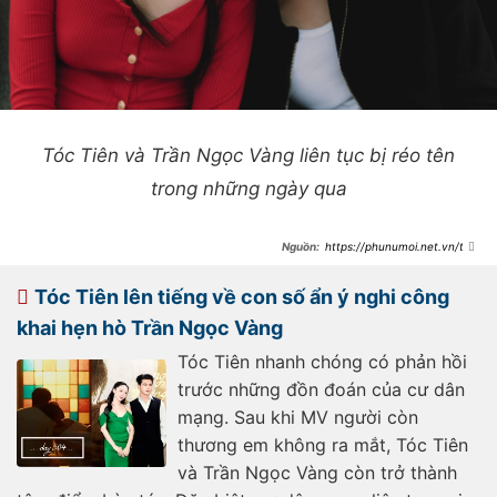
Tóc Tiên và Trần Ngọc Vàng liên tục bị réo tên
trong những ngày qua
https://phunumoi.net.vn/tra
n-ngoc-vang-len-tieng-giua-tranh-
cai-ve-mv-ngap-tran-canh-hon-
voi-toc-tien-d355962.html
Tóc Tiên lên tiếng về con số ẩn ý nghi công
khai hẹn hò Trần Ngọc Vàng
Tóc Tiên nhanh chóng có phản hồi
trước những đồn đoán của cư dân
mạng. Sau khi MV người còn
thương em không ra mắt, Tóc Tiên
và Trần Ngọc Vàng còn trở thành