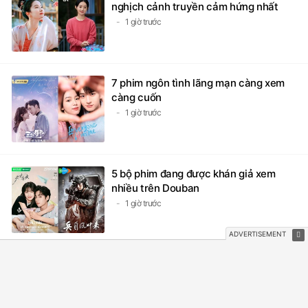
nghịch cảnh truyền cảm hứng nhất
1 giờ trước
7 phim ngôn tình lãng mạn càng xem
càng cuốn
1 giờ trước
5 bộ phim đang được khán giả xem
nhiều trên Douban
1 giờ trước
Vương Sở Nhiên có 2 phim cổ trang
mới sau Giây Ấy Vượt Quá Giới Hạn
1 giờ trước