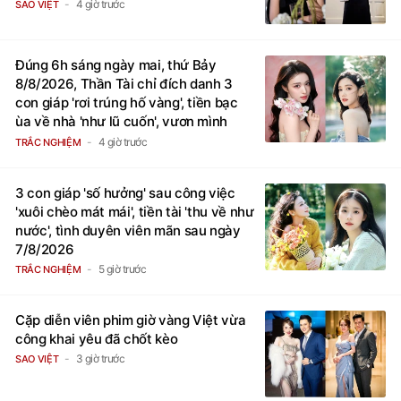
4 giờ trước
SAO VIỆT
Đúng 6h sáng ngày mai, thứ Bảy
8/8/2026, Thần Tài chỉ đích danh 3
con giáp 'rơi trúng hố vàng', tiền bạc
ùa về nhà 'như lũ cuốn', vươn mình
thành đại gia trong phút chốc
4 giờ trước
TRẮC NGHIỆM
3 con giáp 'số hưởng' sau công việc
'xuôi chèo mát mái', tiền tài 'thu về như
nước', tình duyên viên mãn sau ngày
7/8/2026
5 giờ trước
TRẮC NGHIỆM
Cặp diễn viên phim giờ vàng Việt vừa
công khai yêu đã chốt kèo
3 giờ trước
SAO VIỆT