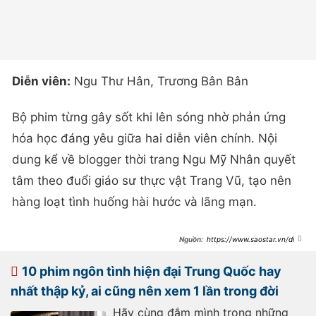
Diễn viên:
Ngu Thư Hân, Trương Bân Bân
Bộ phim từng gây sốt khi lên sóng nhờ phản ứng
hóa học đáng yêu giữa hai diễn viên chính. Nội
dung kể về blogger thời trang Ngu Mỹ Nhân quyết
tâm theo đuổi giáo sư thực vật Trang Vũ, tạo nên
hàng loạt tình huống hài hước và lãng mạn.
https://www.saostar.vn/dien
-anh/top-5-phim-tinh-cam-ngot-
sung-khien-khan-gia-mim-cuoi-tu-
dau-den-cuoi-
10 phim ngôn tình hiện đại Trung Quốc hay
202606111709301677.html
nhất thập kỷ, ai cũng nên xem 1 lần trong đời
Hãy cùng đắm mình trong những