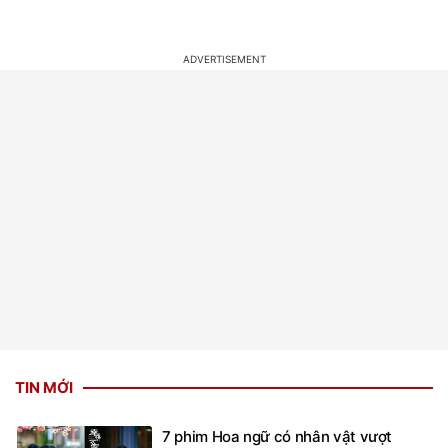
TIN MỚI
7 phim Hoa ngữ có nhân vật vượt