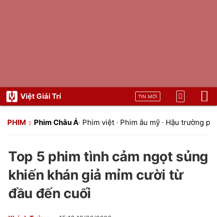
Việt Giải Trí
TIN MỚI
PHIM
Phim Châu Á
·
Phim việt
·
Phim âu mỹ
·
Hậu trường ph
Top 5 phim tình cảm ngọt sủng
khiến khán giả mỉm cười từ
đầu đến cuối