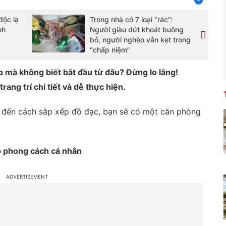
độc lạ
Trong nhà có 7 loại “rác”:
nh
Người giàu dứt khoát buông
bỏ, người nghèo vẫn kẹt trong
“chấp niệm”
 mà không biết bắt đầu từ đâu? Đừng lo lắng!
rang trí chi tiết và dễ thực hiện.
o đến cách sắp xếp đồ đạc, bạn sẽ có một căn phòng
p phong cách cá nhân