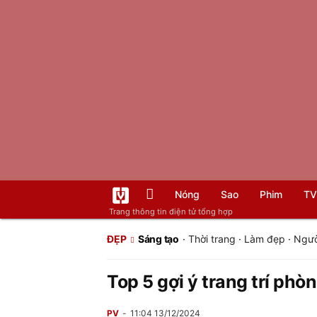
Nóng
Sao
Phim
TV
Trang thông tin điện tử tổng hợp
ĐẸP
Sáng tạo
·
Thời trang
·
Làm đẹp
·
Ngườ
Top 5 gợi ý trang trí ph
PV
11:04 13/12/2024