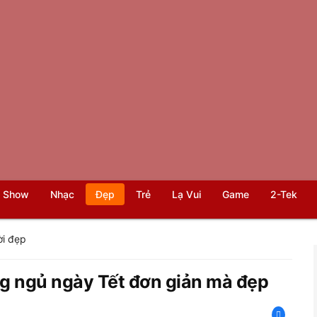
 Show
Nhạc
Đẹp
Trẻ
Lạ Vui
Game
2-Tek
i đẹp
òng ngủ ngày Tết đơn giản mà đẹp