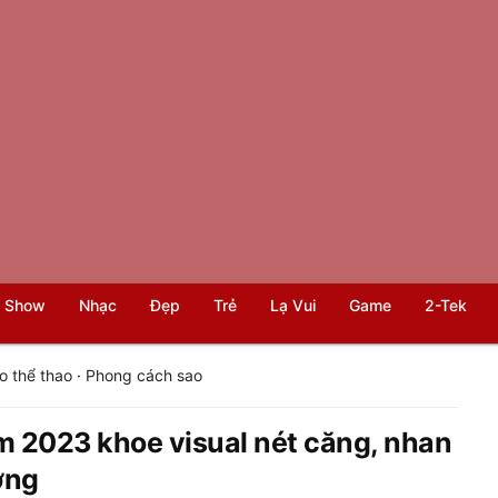
 Show
Nhạc
Đẹp
Trẻ
Lạ Vui
Game
2-Tek
o thể thao
·
Phong cách sao
m 2023 khoe visual nét căng, nhan
ờng