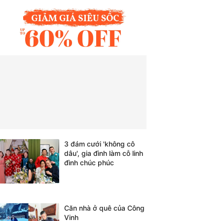
3 đám cưới 'không cô
dâu', gia đình làm cỗ linh
đình chúc phúc
Căn nhà ở quê của Công
Vinh