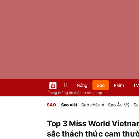
Nóng
Sao
Phim
TV
Trang thông tin điện tử tổng hợp
SAO
Sao việt
·
Sao châu Á
·
Sao Âu Mỹ
·
Sa
Top 3 Miss World Vietna
sắc thách thức cam thư