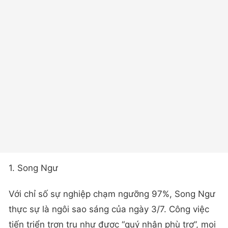
1. Song Ngư
Với chỉ số sự nghiệp chạm ngưỡng 97%, Song Ngư
thực sự là ngôi sao sáng của ngày 3/7. Công việc
tiến triển trơn tru như được “quý nhân phù trợ”, mọi