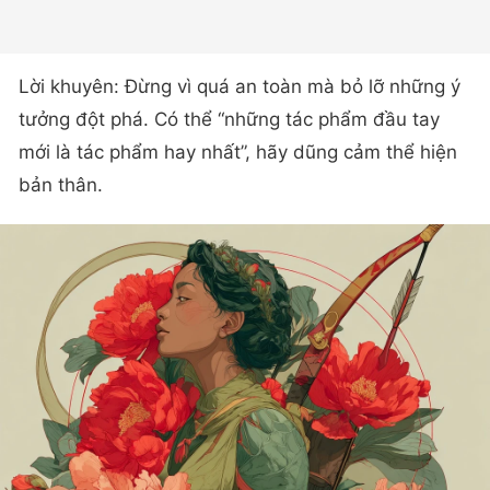
Lời khuyên: Đừng vì quá an toàn mà bỏ lỡ những ý
tưởng đột phá. Có thể “những tác phẩm đầu tay
mới là tác phẩm hay nhất”, hãy dũng cảm thể hiện
bản thân.