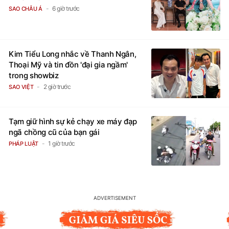
6 giờ trước
SAO CHÂU Á
Kim Tiểu Long nhắc về Thanh Ngân,
Thoại Mỹ và tin đồn 'đại gia ngầm'
trong showbiz
2 giờ trước
SAO VIỆT
Tạm giữ hình sự kẻ chạy xe máy đạp
ngã chồng cũ của bạn gái
1 giờ trước
PHÁP LUẬT