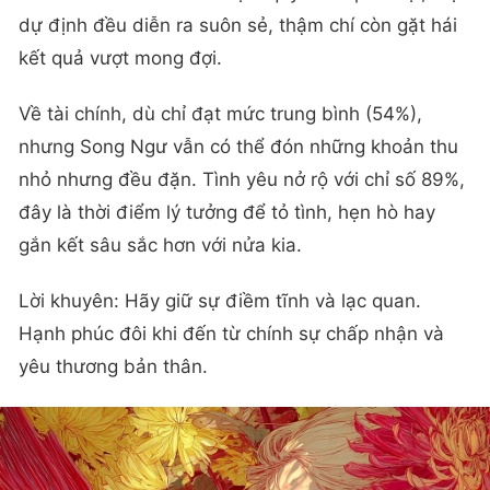
dự định đều diễn ra suôn sẻ, thậm chí còn gặt hái
kết quả vượt mong đợi.
Về tài chính, dù chỉ đạt mức trung bình (54%),
nhưng Song Ngư vẫn có thể đón những khoản thu
nhỏ nhưng đều đặn. Tình yêu nở rộ với chỉ số 89%,
đây là thời điểm lý tưởng để tỏ tình, hẹn hò hay
gắn kết sâu sắc hơn với nửa kia.
Lời khuyên: Hãy giữ sự điềm tĩnh và lạc quan.
Hạnh phúc đôi khi đến từ chính sự chấp nhận và
yêu thương bản thân.