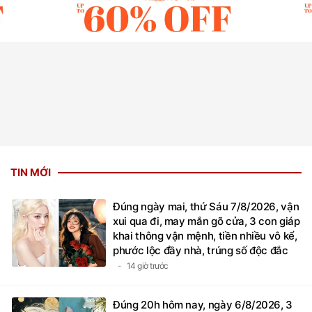
TIN MỚI
Đúng ngày mai, thứ Sáu 7/8/2026, vận
xui qua đi, may mắn gõ cửa, 3 con giáp
khai thông vận mệnh, tiền nhiều vô kể,
phước lộc đầy nhà, trúng số độc đắc
14 giờ trước
Đúng 20h hôm nay, ngày 6/8/2026, 3