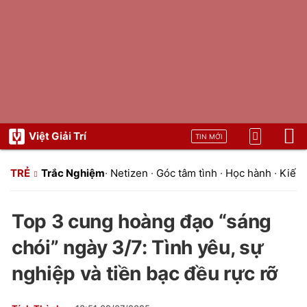
Việt Giải Trí
TIN MỚI
TRẺ
Trắc Nghiệm
·
Netizen
·
Góc tâm tình
·
Học hành
·
Kiến 
Top 3 cung hoàng đạo “sáng
chói” ngày 3/7: Tình yêu, sự
nghiệp và tiền bạc đều rực rỡ