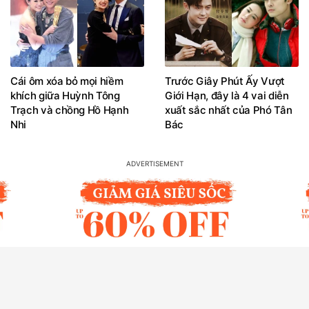
Cái ôm xóa bỏ mọi hiềm
Trước Giây Phút Ấy Vượt
khích giữa Huỳnh Tông
Giới Hạn, đây là 4 vai diễn
Trạch và chồng Hồ Hạnh
xuất sắc nhất của Phó Tân
Nhi
Bác