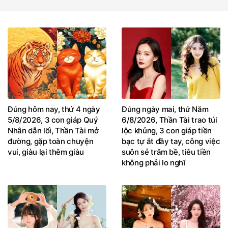
Đúng hôm nay, thứ 4 ngày
Đúng ngày mai, thứ Năm
5/8/2026, 3 con giáp Quý
6/8/2026, Thần Tài trao túi
Nhân dẫn lối, Thần Tài mở
lộc khủng, 3 con giáp tiền
đường, gặp toàn chuyện
bạc tự ắt đầy tay, công việc
vui, giàu lại thêm giàu
suôn sẻ trăm bề, tiêu tiền
không phải lo nghĩ