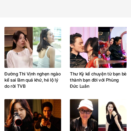
Đường Thi Vịnh nghẹn ngào
Thư Kỳ kể chuyện từ bạn bè
kể sai lầm quá khứ, hé lộ lý
thành bạn đời với Phùng
do rời TVB
Đức Luân