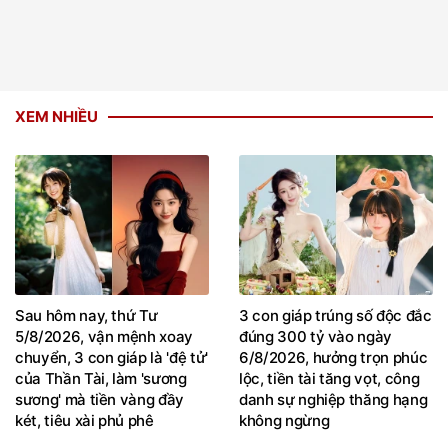
XEM NHIỀU
Sau hôm nay, thứ Tư
3 con giáp trúng số độc đắc
5/8/2026, vận mệnh xoay
đúng 300 tỷ vào ngày
chuyển, 3 con giáp là 'đệ tử'
6/8/2026, hưởng trọn phúc
của Thần Tài, làm 'sương
lộc, tiền tài tăng vọt, công
sương' mà tiền vàng đầy
danh sự nghiệp thăng hạng
két, tiêu xài phủ phê
không ngừng