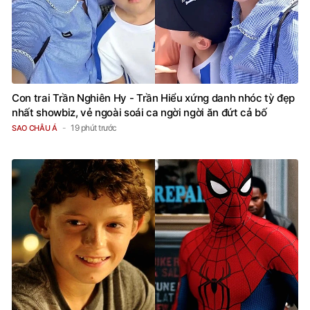
Con trai Trần Nghiên Hy - Trần Hiểu xứng danh nhóc tỳ đẹp
nhất showbiz, vẻ ngoài soái ca ngời ngời ăn đứt cả bố
19 phút trước
SAO CHÂU Á