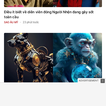
Điều ít biết về diễn viên đóng Người Nhện đang gây sốt
toàn cầu
23 phút trước
SAO ÂU MỸ
Tử vi 12 con giáp ngày 7/8: Thân tránh nóng vội, Tuất gặt
thành quả