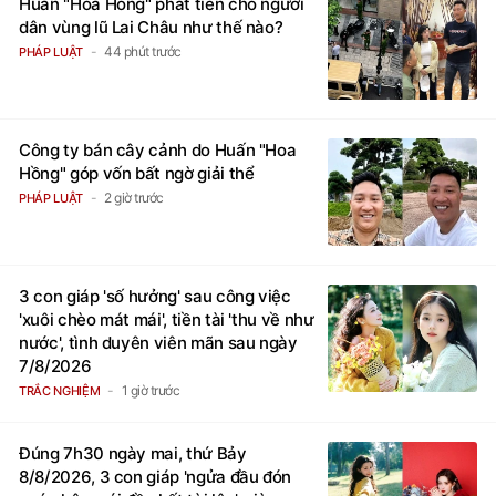
Huấn "Hoa Hồng" phát tiền cho người
dân vùng lũ Lai Châu như thế nào?
44 phút trước
PHÁP LUẬT
Công ty bán cây cảnh do Huấn "Hoa
Hồng" góp vốn bất ngờ giải thể
2 giờ trước
PHÁP LUẬT
3 con giáp 'số hưởng' sau công việc
'xuôi chèo mát mái', tiền tài 'thu về như
nước', tình duyên viên mãn sau ngày
7/8/2026
1 giờ trước
TRẮC NGHIỆM
Đúng 7h30 ngày mai, thứ Bảy
8/8/2026, 3 con giáp 'ngửa đầu đón