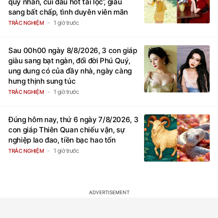
quý nhân, cúi đầu hốt tài lộc', giàu
sang bất chấp, tình duyên viên mãn
1 giờ trước
TRẮC NGHIỆM
Sau 00h00 ngày 8/8/2026, 3 con giáp
giàu sang bạt ngàn, đổi đời Phú Quý,
ung dung có của đầy nhà, ngày càng
hưng thịnh sung túc
1 giờ trước
TRẮC NGHIỆM
Đúng hôm nay, thứ 6 ngày 7/8/2026, 3
con giáp Thiên Quan chiếu vận, sự
nghiệp lao đao, tiền bạc hao tốn
1 giờ trước
TRẮC NGHIỆM