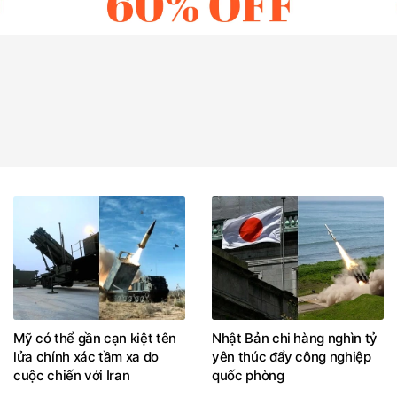
Mỹ có thể gần cạn kiệt tên
Nhật Bản chi hàng nghìn tỷ
lửa chính xác tầm xa do
yên thúc đẩy công nghiệp
cuộc chiến với Iran
quốc phòng