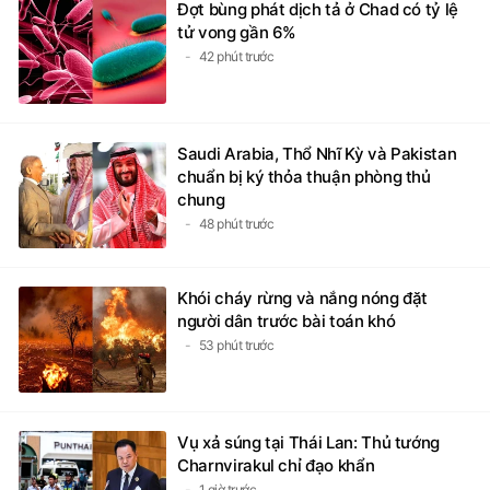
Đợt bùng phát dịch tả ở Chad có tỷ lệ
tử vong gần 6%
42 phút trước
Saudi Arabia, Thổ Nhĩ Kỳ và Pakistan
chuẩn bị ký thỏa thuận phòng thủ
chung
48 phút trước
Khói cháy rừng và nắng nóng đặt
người dân trước bài toán khó
53 phút trước
Vụ xả súng tại Thái Lan: Thủ tướng
Charnvirakul chỉ đạo khẩn
1 giờ trước