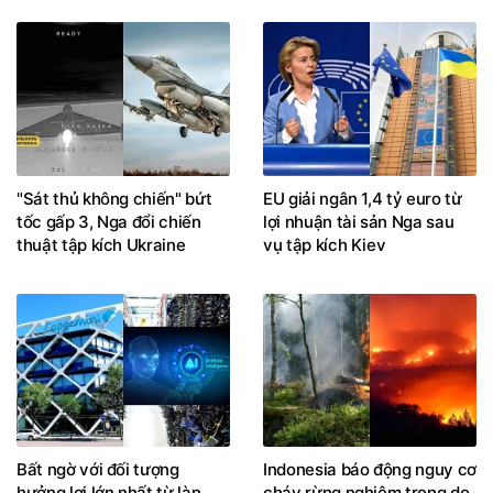
"Sát thủ không chiến" bứt
EU giải ngân 1,4 tỷ euro từ
tốc gấp 3, Nga đổi chiến
lợi nhuận tài sản Nga sau
thuật tập kích Ukraine
vụ tập kích Kiev
Bất ngờ với đối tượng
Indonesia báo động nguy cơ
hưởng lợi lớn nhất từ làn
cháy rừng nghiêm trọng do