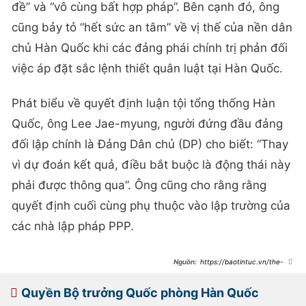
đề” và “vô cùng bất hợp pháp”. Bên cạnh đó, ông
cũng bảy tỏ “hết sức an tâm” về vị thế của nền dân
chủ Hàn Quốc khi các đảng phái chính trị phản đối
việc áp đặt sắc lệnh thiết quân luật tại Hàn Quốc.
Phát biểu về quyết định luận tội tổng thống Hàn
Quốc, ông Lee Jae-myung, người đứng đầu đảng
đối lập chính là Đảng Dân chủ (DP) cho biết: “Thay
vì dự đoán kết quả, điều bắt buộc là động thái này
phải được thông qua”. Ông cũng cho rằng rằng
quyết định cuối cùng phụ thuộc vào lập trường của
các nhà lập pháp PPP.
https://baotintuc.vn/the-
gioi/tong-thong-han-quoc-gan-nhu-
chap-nhan-se-bi-mien-nhiem-
20241207105851762.htm
Quyền Bộ trưởng Quốc phòng Hàn Quốc