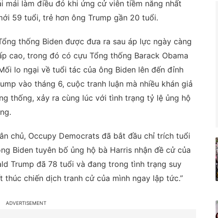
i mái làm điều đó khi ứng cử viên tiềm năng nhất
ới 59 tuổi, trẻ hơn ông Trump gần 20 tuổi.
 Tổng thống Biden được đưa ra sau áp lực ngày càng
ấp cao, trong đó có cựu Tổng thống Barack Obama
Mối lo ngại về tuổi tác của ông Biden lên đến đỉnh
rump vào tháng 6, cuộc tranh luận mà nhiều khán giả
ng thống, xảy ra cùng lúc với tình trạng tỷ lệ ủng hộ
ng.
n chủ, Occupy Democrats đã bắt đầu chỉ trích tuổi
 ông Biden tuyên bố ủng hộ bà Harris nhận đề cử của
ld Trump đã 78 tuổi và đang trong tình trạng suy
 thúc chiến dịch tranh cử của mình ngay lập tức.”