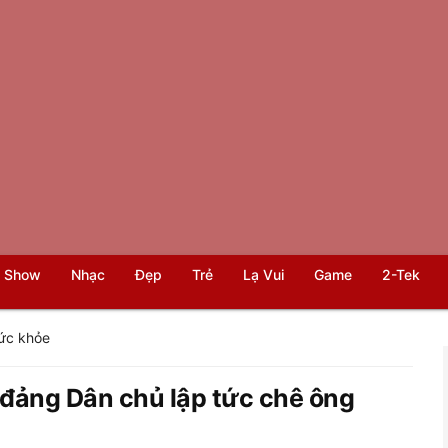
 Show
Nhạc
Đẹp
Trẻ
Lạ Vui
Game
2-Tek
ức khỏe
, đảng Dân chủ lập tức chê ông