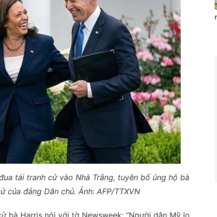
ua tái tranh cử vào Nhà Trắng, tuyên bố ủng hộ bà
cử của đảng Dân chủ. Ảnh: AFP/TTXVN
cử bà Harris nói với tờ Newsweek: “Người dân Mỹ lo