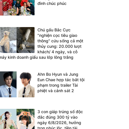
đình chúc phúc
Chú gấu Bắc Cực
"nghiện cọc tiêu giao
thông" cứu sống cả một
thủy cung: 20.000 lượt
khách/ 4 ngày, và cỗ
máy kinh doanh giấu sau lớp lông trắng
Ahn Bo Hyun và Jung
Eun Chae hợp tác bắt tội
phạm trong trailer Tài
phiệt và cảnh sát 2
3 con giáp trúng số độc
đắc đúng 300 tỷ vào
ngày 6/8/2026, hưởng
trọn phúc lộc, tiền tài