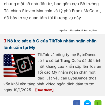
nhưng một số nhà đầu tư, bao gồm cựu Bộ trưởng
Tài chính Steven Mnuchin và tỷ phú Frank McCourt,
đã bày tỏ sự quan tâm tới thương vụ này.
https://baotintuc.vn/the-
gioi/toa-an-toi-cao-my-thong-qua-
luat-cam-tiktok-
20250118053342440.htm
Nỗ lực sát giờ G của TikTok nhằm ngăn chặn
lệnh cấm tại Mỹ
TikTok và công ty mẹ ByteDance
có trụ sở tại Trung Quốc đã đệ trình
một kháng cáo khẩn cấp lên Tòa án
Tối cao Mỹ nhằm ngăn chặn một
đạo luật yêu cầu ByteDance thoái
vốn khỏi nền tảng phát video ngắn đình đám trước
ngày 19/1/2025...