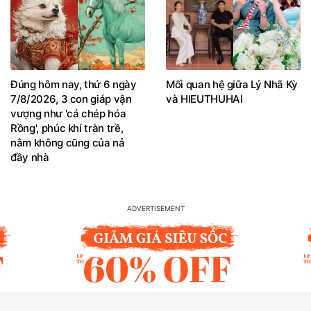
Đúng hôm nay, thứ 6 ngày
Mối quan hệ giữa Lý Nhã Kỳ
7/8/2026, 3 con giáp vận
và HIEUTHUHAI
vượng như 'cá chép hóa
Rồng', phúc khí tràn trề,
nằm không cũng của nả
đầy nhà