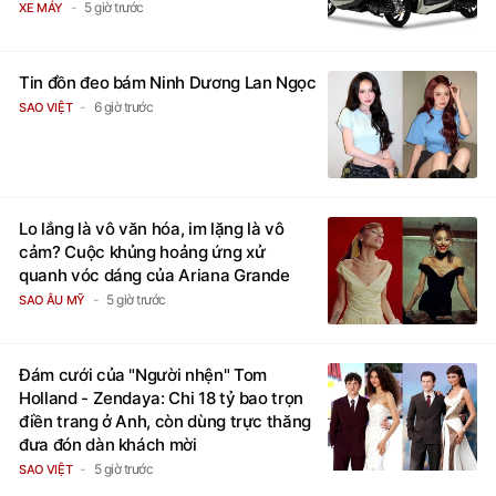
5 giờ trước
XE MÁY
Tin đồn đeo bám Ninh Dương Lan Ngọc
6 giờ trước
SAO VIỆT
Lo lắng là vô văn hóa, im lặng là vô
cảm? Cuộc khủng hoảng ứng xử
quanh vóc dáng của Ariana Grande
5 giờ trước
SAO ÂU MỸ
Đám cưới của "Người nhện" Tom
Holland - Zendaya: Chi 18 tỷ bao trọn
điền trang ở Anh, còn dùng trực thăng
đưa đón dàn khách mời
5 giờ trước
SAO VIỆT