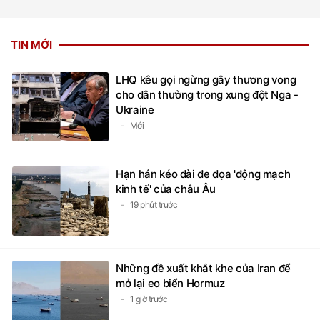
TIN MỚI
LHQ kêu gọi ngừng gây thương vong
cho dân thường trong xung đột Nga -
Ukraine
Mới
Hạn hán kéo dài đe dọa 'động mạch
kinh tế' của châu Âu
19 phút trước
Những đề xuất khắt khe của Iran để
mở lại eo biển Hormuz
1 giờ trước