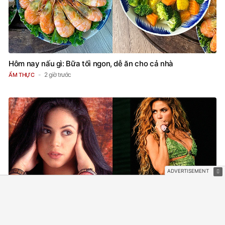
Hôm nay nấu gì: Bữa tối ngon, dễ ăn cho cả nhà
2 giờ trước
ẨM THỰC