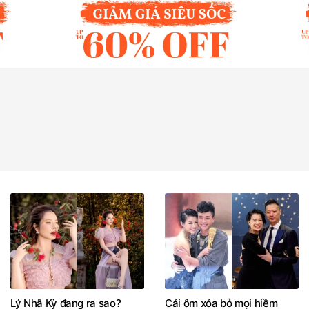
Lý Nhã Kỳ đang ra sao?
Cái ôm xóa bỏ mọi hiềm