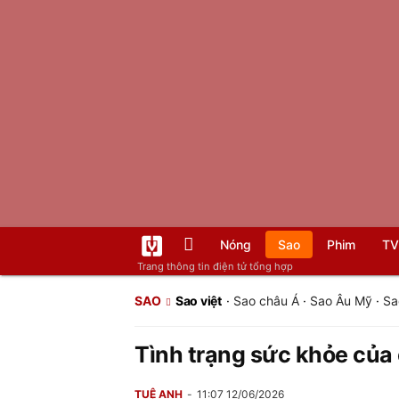
Nóng
Sao
Phim
TV
Trang thông tin điện tử tổng hợp
SAO
Sao việt
·
Sao châu Á
·
Sao Âu Mỹ
·
Sa
Tình trạng sức khỏe của 
TUỆ ANH
11:07 12/06/2026