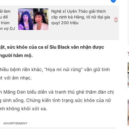
i làm
Nghệ sĩ Uyên Thảo giải thích
u để
clip nịnh bà Hằng, tố nữ đại gia
 trùm
quỵt 200 triệu
ên vợ DJ
tật, sức khỏe của ca sĩ Siu Black vẫn nhận được
 người hâm mộ.
hiều bệnh nền khác, “Họa mi núi rừng” vẫn giữ tinh
t với âm nhạc.
n Măng Đen biểu diễn và tranh thủ ghé thăm đàn chị
ng sinh sống. Chứng kiến tình trạng sức khỏe của nữ
anh không khỏi xót xa.