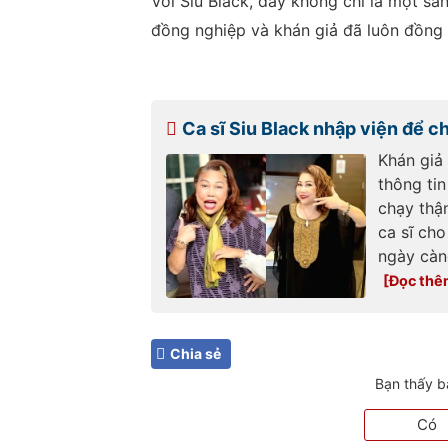
Với Siu Black, đây không chỉ là một sản
đồng nghiệp và khán giả đã luôn đồng 
Ca sĩ Siu Black nhập viện để c
Khán giả 
thông tin
chạy thận
ca sĩ cho
ngày càng
Chia sẻ
Bạn thấy b
Có