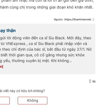
 phẩm âm nhạc mà còn là lời tri ân gửi đến gia đình,
hành cùng chị trong những giai đoạn khó khăn nhất.
https://thanhnienviet.vn
/tinh-trang-suc-khoe-cua-ca-si-
siu-black-
hạy thận
209260611145018183.htm
gửi lời động viên đến ca sĩ Siu Black. Mới đây, theo
 từ VNExpress , ca sĩ Siu Black phải nhập viện và
 theo chỉ định của bác sĩ, bắt đầu từ ngày 27/1. Nữ
 biết thời gian qua, cô cố gắng nhưng sức khỏe
 yếu, thường xuyên bị mệt. Khi không...
In
ài viết này có hữu ích không?
Không