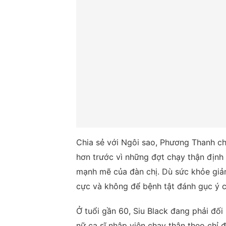
Chia sẻ với Ngôi sao, Phương Thanh ch
hơn trước vì những đợt chạy thận định 
mạnh mẽ của đàn chị. Dù sức khỏe giảm
cực và không để bệnh tật đánh gục ý c
Ở tuổi gần 60, Siu Black đang phải đố
nữ ca sĩ nhập viện chạy thận theo chỉ 