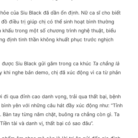
khỏe của Siu Black đã dần ổn định. Nữ ca sĩ cho biết
 đồ điều trị giúp chị có thể sinh hoạt bình thường
ân khấu trong một số chương trình nghệ thuật, biểu
ng định tinh thần không khuất phục trước nghịch
g được Siu Black gửi gắm trong ca khúc
Ta chẳng là
ay khi nghe bản demo, chị đã xúc động vì ca từ phản
 đi qua đỉnh cao danh vọng, trải qua thất bại, bệnh
ự bình yên với những câu hát đầy xúc động như: “Tỉnh
. Bàn tay từng nắm chặt, buông ra chẳng còn gì. Ta
Tiền tài và danh vị, thất bại có sao đâu”.