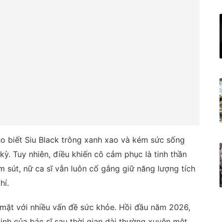
o biết Siu Black trông xanh xao và kém sức sống
kỳ. Tuy nhiên, điều khiến cô cảm phục là tinh thần
 sút, nữ ca sĩ vẫn luôn cố gắng giữ năng lượng tích
hí.
i mặt với nhiều vấn đề sức khỏe. Hồi đầu năm 2026,
định của bác sĩ sau thời gian dài thường xuyên mệt