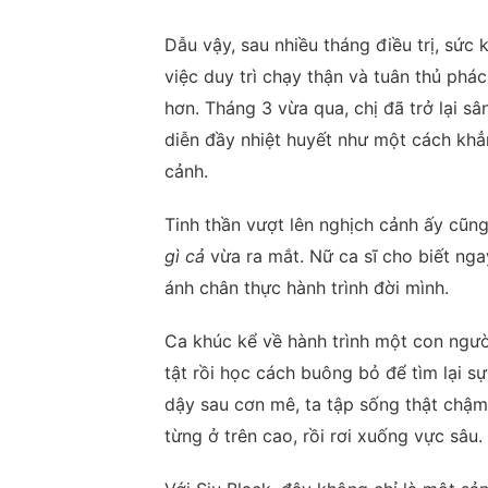
Dẫu vậy, sau nhiều tháng điều trị, sức 
việc duy trì chạy thận và tuân thủ phác
hơn. Tháng 3 vừa qua, chị đã trở lại s
diễn đầy nhiệt huyết như một cách khẳ
cảnh.
Tinh thần vượt lên nghịch cảnh ấy cũn
gì cả
vừa ra mắt. Nữ ca sĩ cho biết ng
ánh chân thực hành trình đời mình.
Ca khúc kể về hành trình một con người
tật rồi học cách buông bỏ để tìm lại s
dậy sau cơn mê, ta tập sống thật chậm
từng ở trên cao, rồi rơi xuống vực sâu. 