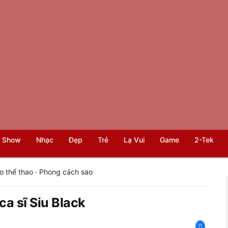
 Show
Nhạc
Đẹp
Trẻ
Lạ Vui
Game
2-Tek
o thể thao
·
Phong cách sao
ca sĩ Siu Black