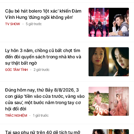
Cậu bé hát bolero 'lột xác' khiến Đàm
Vĩnh Hưng 'đứng ngồi không yên'
5 giờ trước
TV SHOW
Ly hôn 3 năm, chồng cũ bất chợt tìm
đến đòi quyển sách trong nhà kho và
sự thật bất ngờ
2 giờ trước
GÓC TÂM TÌNH
Đúng hôm nay, thứ Bảy 8/8/2026, 3
con giáp 'tiền vào cửa trước, vàng vào
cửa sau', một bước nắm trong tay cơ
hội đổi đời
1 giờ trước
TRẮC NGHIỆM
Tại sao phụ nữ trên 40 dễ tích tụ mỡ