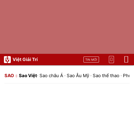
Việt Giải Trí
TIN MỚI
SAO
Sao Việt
·
Sao châu Á
·
Sao Âu Mỹ
·
Sao thể thao
·
Phon