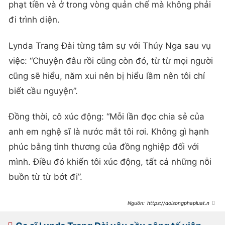
phạt tiền và ở trong vòng quản chế mà không phải
đi trình diện.
Lynda Trang Đài từng tâm sự với Thúy Nga sau vụ
việc: “Chuyện đâu rồi cũng còn đó, từ từ mọi người
cũng sẽ hiểu, năm xui nên bị hiểu lầm nên tôi chỉ
biết cầu nguyện”.
Đồng thời, cô xúc động: “Mỗi lần đọc chia sẻ của
anh em nghệ sĩ là nước mắt tôi rơi. Không gì hạnh
phúc bằng tình thương của đồng nghiệp đối với
mình. Điều đó khiến tôi xúc động, tất cả những nỗi
buồn từ từ bớt đi”.
https://doisongphapluat.ngu
oiduatin.vn/tinh-tiet-moi-vu-ca-si-
lynda-trang-dai-bi-bat-giu-sap-ra-
toa-roi-a518484.html