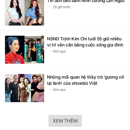
Tin đồn đeo bám Ninh Dương Lan Ngọc
23 giờ trước
NSND Trịnh Kim Chi tuổi 55 giữ nhiều
vị trí vẫn cân bằng cuộc sống gia đình
hôm qua
Những mối quan hệ thầy trò 'gương vỡ
lại lành' của showbiz Việt
hôm qua
XEM THÊM