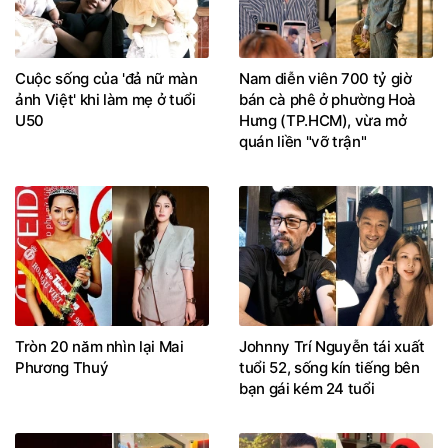
Cuộc sống của 'đả nữ màn
Nam diễn viên 700 tỷ giờ
ảnh Việt' khi làm mẹ ở tuổi
bán cà phê ở phường Hoà
U50
Hưng (TP.HCM), vừa mở
quán liền "vỡ trận"
Tròn 20 năm nhìn lại Mai
Johnny Trí Nguyễn tái xuất
Phương Thuý
tuổi 52, sống kín tiếng bên
bạn gái kém 24 tuổi