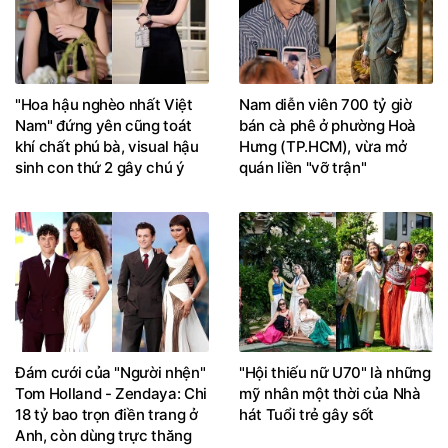
"Hoa hậu nghèo nhất Việt
Nam diễn viên 700 tỷ giờ
Nam" đứng yên cũng toát
bán cà phê ở phường Hoà
khí chất phú bà, visual hậu
Hưng (TP.HCM), vừa mở
sinh con thứ 2 gây chú ý
quán liền "vỡ trận"
Đám cưới của "Người nhện"
"Hội thiếu nữ U70" là những
Tom Holland - Zendaya: Chi
mỹ nhân một thời của Nhà
18 tỷ bao trọn điền trang ở
hát Tuổi trẻ gây sốt
Anh, còn dùng trực thăng