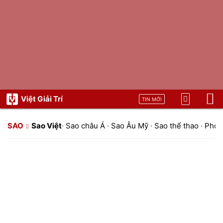
Việt Giải Trí
TIN MỚI
SAO
Sao Việt
·
Sao châu Á
·
Sao Âu Mỹ
·
Sao thể thao
·
Phon