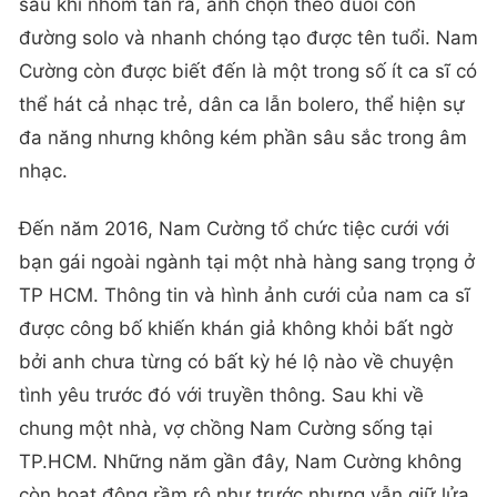
sau khi nhóm tan rã, anh chọn theo đuổi con
đường solo và nhanh chóng tạo được tên tuổi. Nam
Cường còn được biết đến là một trong số ít ca sĩ có
thể hát cả nhạc trẻ, dân ca lẫn bolero, thể hiện sự
đa năng nhưng không kém phần sâu sắc trong âm
nhạc.
Đến năm 2016, Nam Cường tổ chức tiệc cưới với
bạn gái ngoài ngành tại một nhà hàng sang trọng ở
TP HCM. Thông tin và hình ảnh cưới của nam ca sĩ
được công bố khiến khán giả không khỏi bất ngờ
bởi anh chưa từng có bất kỳ hé lộ nào về chuyện
tình yêu trước đó với truyền thông. Sau khi về
chung một nhà, vợ chồng Nam Cường sống tại
TP.HCM. Những năm gần đây, Nam Cường không
còn hoạt động rầm rộ như trước nhưng vẫn giữ lửa