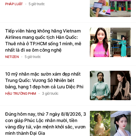
5 giờ trước
PHÁP LUẬT
Tiếp viên hàng không hãng Vietnam
Airlines mang quốc tịch Hàn Quốc:
Thuê nhà ở TP.HCM sống 1 mình, mê
nhất là đi xe ôm công nghệ
5 giờ trước
NETIZEN
10 mỹ nhân mặc sườn xám đẹp nhất
Trung Quốc: Vương Sở Nhiên bét
bảng, hạng 1 đẹp hơn cả Lưu Diệc Phi
3 giờ trước
HẬU TRƯỜNG PHIM
Đúng hôm nay, thứ 7 ngày 8/8/2026, 3
con giáp Phúc Lộc nhân mười, tiền
vàng đầy túi, vận mệnh khởi sắc, vươn
mình thành Đại Gia