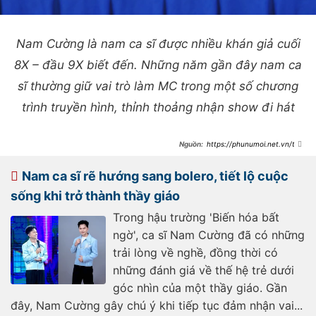
Nam Cường là nam ca sĩ được nhiều khán giả cuối
8X – đầu 9X biết đến. Những năm gần đây nam ca
sĩ thường giữ vai trò làm MC trong một số chương
trình truyền hình, thỉnh thoảng nhận show đi hát
https://phunumoi.net.vn/tinh
-hinh-hien-tai-cua-ca-si-nam-
cuong-d355964.html
Nam ca sĩ rẽ hướng sang bolero, tiết lộ cuộc
sống khi trở thành thầy giáo
Trong hậu trường 'Biến hóa bất
ngờ', ca sĩ Nam Cường đã có những
trải lòng về nghề, đồng thời có
những đánh giá về thế hệ trẻ dưới
góc nhìn của một thầy giáo. Gần
đây, Nam Cường gây chú ý khi tiếp tục đảm nhận vai...