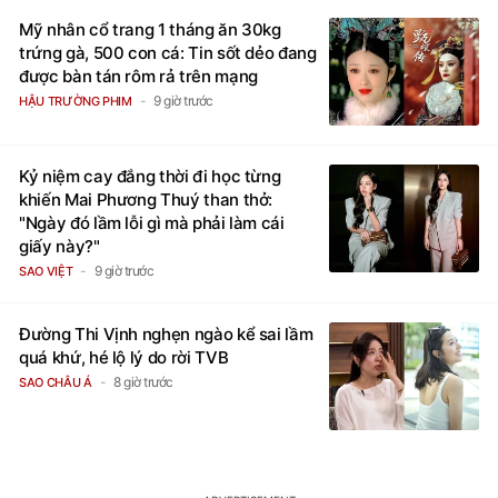
Mỹ nhân cổ trang 1 tháng ăn 30kg
trứng gà, 500 con cá: Tin sốt dẻo đang
được bàn tán rôm rả trên mạng
9 giờ trước
HẬU TRƯỜNG PHIM
Kỷ niệm cay đắng thời đi học từng
khiến Mai Phương Thuý than thở:
"Ngày đó lầm lỗi gì mà phải làm cái
giấy này?"
9 giờ trước
SAO VIỆT
Đường Thi Vịnh nghẹn ngào kể sai lầm
quá khứ, hé lộ lý do rời TVB
8 giờ trước
SAO CHÂU Á