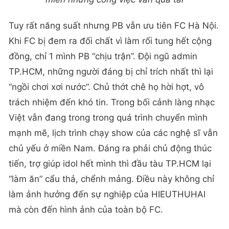
Tuy rất năng suất nhưng PB vẫn ưu tiên FC Hà Nội.
Khi FC bị đem ra đối chất vì làm rối tung hết cộng
đồng, chỉ 1 mình PB “chịu trận”. Đội ngũ admin
TP.HCM, những người đáng bị chỉ trích nhất thì lại
“ngồi chơi xơi nước”. Chủ thớt chê họ hời hợt, vô
trách nhiệm đến khó tin. Trong bối cảnh làng nhạc
Việt vẫn đang trong trong quá trình chuyển mình
mạnh mẽ, lịch trình chạy show của các nghệ sĩ vẫn
chủ yếu ở miền Nam. Đáng ra phải chủ động thúc
tiến, trợ giúp idol hết mình thì đầu tàu TP.HCM lại
“làm ăn” cẩu thả, chểnh mảng. Điều này không chỉ
làm ảnh hưởng đến sự nghiệp của HIEUTHUHAI
mà còn đến hình ảnh của toàn bộ FC.