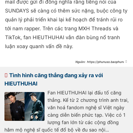
mail được gửi đi đồng nghĩa rằng tiếng nói của
SUNDAYS sẽ càng có thêm sức nặng, buộc công ty
quản lý phải triển khai lại kế hoạch để tránh rủi ro
tới nam rapper. Trên các trang MXH Threads và
TikTok, fan HIEUTHUHAI vẫn đàn bùng nổ tranh
luận xoay quanh vấn đề này.
https://phunuso.baophunuth
udo.vn/tinh-hinh-cang-thang-dang-
xay-ra-voi-hieuthuhai-fan-bay-to-
kho-chiu-lam-roi-
Tình hình căng thẳng đang xảy ra với
193250210112823201.htm
HIEUTHUHAI
Fan HIEUTHUHAI lại đấu tố căng
thẳng. Kể từ 2 chương trình anh trai,
văn hoá fandom nghệ sĩ Việt ngày
càng diễn biến phức tạp. Việc có 1
lượng fan lớn từ các cộng đồng
hâm mộ nghệ sĩ quốc tế đổ bộ về đu sao nội...