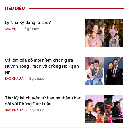
TIÊU ĐIỂM
Lý Nhã Kỳ đang ra sao?
6 giờ trước
SAO VIỆT
Cái ôm xóa bỏ mọi hiềm khích giữa
Huỳnh Tông Trạch và chồng Hồ Hạnh
Nhi
8 giờ trước
SAO CHÂU Á
Thư Kỳ kể chuyện từ bạn bè thành bạn
đời với Phùng Đức Luân
7 giờ trước
SAO CHÂU Á