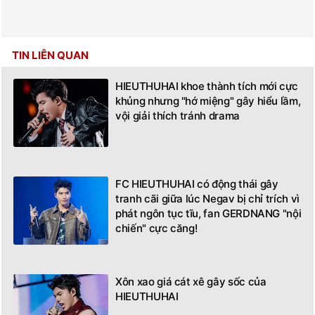
TIN LIÊN QUAN
HIEUTHUHAI khoe thành tích mới cực
khủng nhưng "hớ miệng" gây hiểu lầm,
vội giải thích tránh drama
FC HIEUTHUHAI có động thái gây
tranh cãi giữa lúc Negav bị chỉ trích vì
phát ngôn tục tĩu, fan GERDNANG "nội
chiến" cực căng!
Xôn xao giá cát xê gây sốc của
HIEUTHUHAI