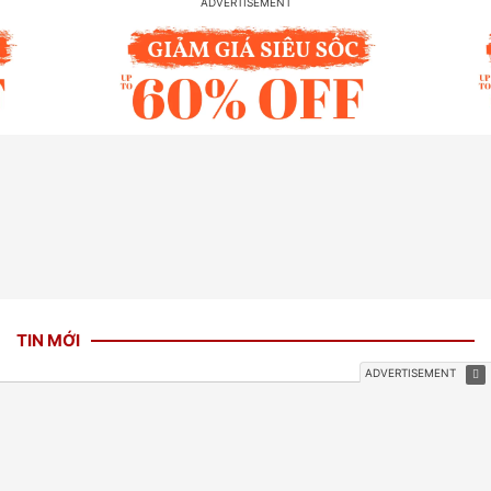
TIN MỚI
Vì sao Lam Trường là con út nhưng
vẫn luôn được gọi là anh Hai?
14 giờ trước