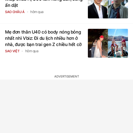
ẩn dật
hôm qua
SAO CHÂU Á
Mẹ đơn thân U40 có body nóng bỏng
nhất nhì Vbiz: Đi du lịch nhiều hơn ở
nhà, được bạn trai gen Z chiều hết cỡ
hôm qua
SAO VIỆT