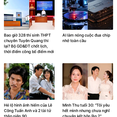
Bao giờ 328 thí sinh THPT
AI làm nóng cuộc đua chip
chuyên Tuyên Quang thi
nhớ toàn cầu
lại? Bộ GD&ĐT chốt lịch,
thời điểm công bố điểm mới
Hé lộ hình ảnh hiếm của Lê
Minh Thu tuổi 30: "Tôi yêu
Công Tuấn Anh và 2 tài tử
hết mình nhưng chưa nghĩ
thập niên 90
chuyện kết hôn lần 2"