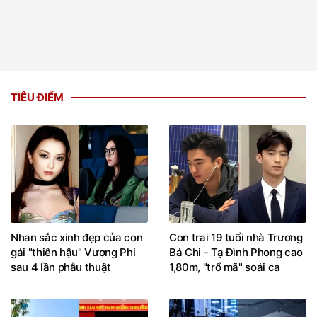
TIÊU ĐIỂM
Nhan sắc xinh đẹp của con
Con trai 19 tuổi nhà Trương
gái "thiên hậu" Vương Phi
Bá Chi - Tạ Đình Phong cao
sau 4 lần phẫu thuật
1,80m, "trổ mã" soái ca