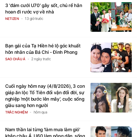
3 'đám cưới U70' gây sốt, chú rể hân
hoan đi rước vợ về nhà
13 giờ trước
NETIZEN
Bạn gái của Tạ Hiền hé lộ góc khuất
hôn nhân của Bá Chi - Đình Phong
2 ngày trước
SAO CHÂU Á
Cuối ngày hôm nay (4/8/2026), 3 con
giáp ăn lộc Tổ Tiên đổi vận đổi đời, sự
nghiệp 'một bước lên mây', cuộc sống
giàu sang hơn người
hôm qua
TRẮC NGHIỆM
Nam thần lai từng 'làm mưa làm gió'
khắp châu Á, U60 làm nông dân, sống