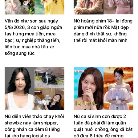
Vận đỏ như son sau ngày
Nữ hoàng phim 18+ lại đóng
5/8/2026, 3 con giáp 'ngửa
phim mới nữa rồi: Mặt đẹp
tay hứng mưa tiền, mưa
dáng đỉnh thật sự, không
bạc', sự nghiệp thăng tiến,
thể rời mắt khỏi màn hình
liên tục mua nhà tậu xe
sống sung túc
Nữ diễn viên tháo chạy khỏi
Nữ ca sĩ sinh con được 2
showbiz nay làm shipper,
tuần đã phải đi làm quần
công nhân ca đêm 8 tiếng
quật nuôi chồng, ông xã bắt
tại kho hàng logistics
cô đưa 6 triệu để mừng