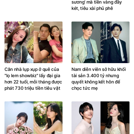
sương' mà tiền vàng đầy
két, tiêu xài phủ phê
Căn nhà lụp xụp ở quê của
Nam diễn viên sở hữu khối
"lọ lem showbiz" lấy đại gia
tài sản 3.400 tỷ nhưng
hơn 22 tuổi, mỗi tháng được
quyết không kết hôn để
phát 730 triệu tiền tiêu vặt
chọc tức mẹ