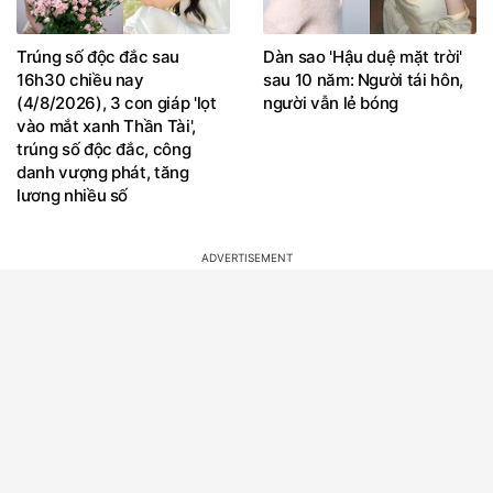
Trúng số độc đắc sau
Dàn sao 'Hậu duệ mặt trời'
16h30 chiều nay
sau 10 năm: Người tái hôn,
(4/8/2026), 3 con giáp 'lọt
người vẫn lẻ bóng
vào mắt xanh Thần Tài',
trúng số độc đắc, công
danh vượng phát, tăng
lương nhiều số