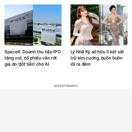
SpaceX: Doanh thu hậu IPO
Lý Nhã Kỳ sở hữu 5 két sắt
tăng vọt, cổ phiếu vẫn rớt
trữ kim cương, buồn buồn
giá do 'đốt tiền' cho AI
lôi ra đếm