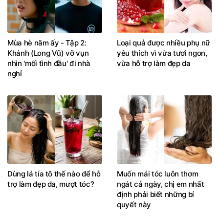
Mùa hè năm ấy - Tập 2:
Loại quả được nhiều phụ nữ
Khánh (Long Vũ) vỡ vụn
yêu thích vì vừa tươi ngon,
nhìn 'mối tình đầu' đi nhà
vừa hỗ trợ làm đẹp da
nghỉ
Dùng lá tía tô thế nào để hỗ
Muốn mái tóc luôn thơm
trợ làm đẹp da, mượt tóc?
ngát cả ngày, chị em nhất
định phải biết những bí
quyết này