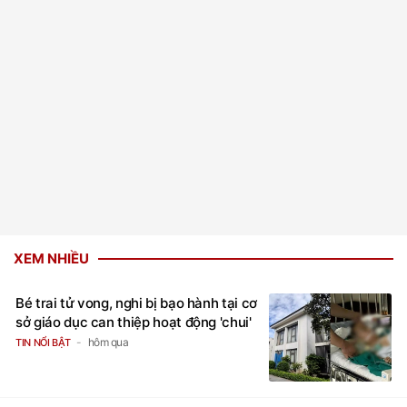
XEM NHIỀU
Bé trai tử vong, nghi bị bạo hành tại cơ
sở giáo dục can thiệp hoạt động 'chui'
hôm qua
TIN NỔI BẬT