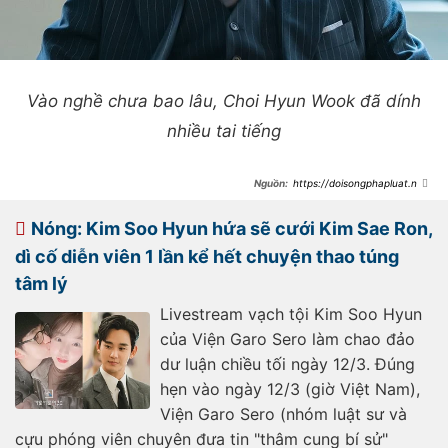
Vào nghề chưa bao lâu, Choi Hyun Wook đã dính
nhiều tai tiếng
https://doisongphapluat.ngu
oiduatin.vn/lo-danh-tinh-nam-dien-
vien-di-cung-kim-sae-ron-trong-vu-
tai-nan-xe-duoc-kim-soo-hyun-
Nóng: Kim Soo Hyun hứa sẽ cưới Kim Sae Ron,
chong-lung-bao-che-a515977.html
dì cố diễn viên 1 lần kể hết chuyện thao túng
tâm lý
Livestream vạch tội Kim Soo Hyun
của Viện Garo Sero làm chao đảo
dư luận chiều tối ngày 12/3. Đúng
hẹn vào ngày 12/3 (giờ Việt Nam),
Viện Garo Sero (nhóm luật sư và
cựu phóng viên chuyên đưa tin "thâm cung bí sử"