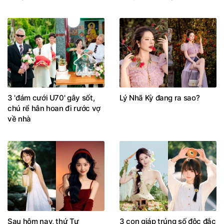
3 'đám cưới U70' gây sốt,
Lý Nhã Kỳ đang ra sao?
chú rể hân hoan đi rước vợ
về nhà
Sau hôm nay, thứ Tư
3 con giáp trúng số độc đắc