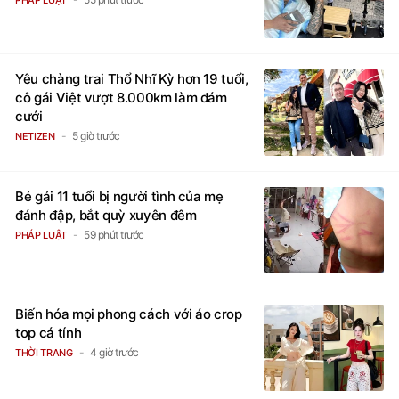
PHÁP LUẬT
Yêu chàng trai Thổ Nhĩ Kỳ hơn 19 tuổi,
cô gái Việt vượt 8.000km làm đám
cưới
5 giờ trước
NETIZEN
Bé gái 11 tuổi bị người tình của mẹ
đánh đập, bắt quỳ xuyên đêm
59 phút trước
PHÁP LUẬT
Biến hóa mọi phong cách với áo crop
top cá tính
4 giờ trước
THỜI TRANG