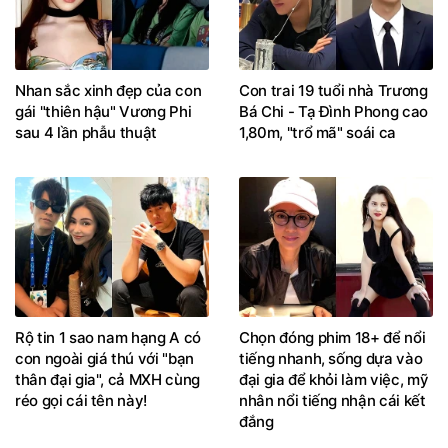
Nhan sắc xinh đẹp của con
Con trai 19 tuổi nhà Trương
gái "thiên hậu" Vương Phi
Bá Chi - Tạ Đình Phong cao
sau 4 lần phẫu thuật
1,80m, "trổ mã" soái ca
Rộ tin 1 sao nam hạng A có
Chọn đóng phim 18+ để nổi
con ngoài giá thú với "bạn
tiếng nhanh, sống dựa vào
thân đại gia", cả MXH cùng
đại gia để khỏi làm việc, mỹ
réo gọi cái tên này!
nhân nổi tiếng nhận cái kết
đắng