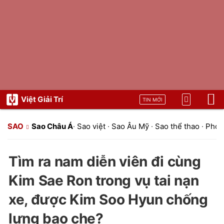
Việt Giải Trí
TIN MỚI
SAO
Sao Châu Á
·
Sao việt
·
Sao Âu Mỹ
·
Sao thể thao
·
Phon
Tìm ra nam diễn viên đi cùng
Kim Sae Ron trong vụ tai nạn
xe, được Kim Soo Hyun chống
lưng bao che?