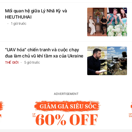
Mối quan hệ giữa Lý Nhã Kỳ và
HIEUTHUHAI
1 giờ trước
"UAV hóa" chiến tranh và cuộc chạy
đua làm chủ vũ khí tầm xa của Ukraine
5 giờ trước
THẾ GIỚI