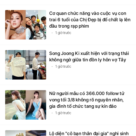
Cơ quan chức năng vào cuộc vụ con
trai 6 tuổi của Chị Đẹp bị đổ chất lạ lên
đầu trong rạp phim
1 giờ trước
Song Joong Ki xuất hiện với trạng thái
không ngờ giữa tin đồn ly hôn vợ Tây
1 giờ trước
Nữ người mẫu có 366.000 follow tử
vong tối 3/8 không rõ nguyên nhân,
gia đình tổ chức tang sự kín đáo
1 giờ trước
Lộ diện "cô bạn thân đại gia" nghi sinh