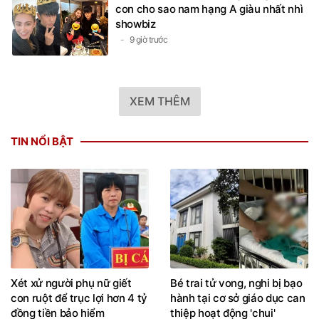
con cho sao nam hạng A giàu nhất nhì
showbiz
9 giờ trước
XEM THÊM
TIN NỔI BẬT
Xét xử người phụ nữ giết
Bé trai tử vong, nghi bị bạo
con ruột để trục lợi hơn 4 tỷ
hành tại cơ sở giáo dục can
đồng tiền bảo hiểm
thiệp hoạt động 'chui'