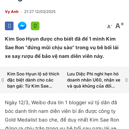
Vy Anh
21:27 12/03/2025
+
A
-
A
Kim Soo Hyun được cho biết đã để 1 mình Kim
Sae Ron “đứng mũi chịu sào” trong vụ bê bối lái
xe say rượu để bảo vệ nam diễn viên này.
Kim Soo Hyun lộ sở thích
Lưu Diệc Phi nghi hẹn hò
đặc biệt dành cho các
doanh nhân U60, nhận xe
bạn gái: Từ Kim Sae...
và quà khủng của đối...
Ngày 12/3, Weibo đưa tin 1 blogger xứ tỷ dân đã
bóc danh tính nam diễn viên bí ẩn được công ty
Gold Medalist bao che, để duy nhất Kim Sae Ron
đứng ra chịu trận trong vụ bê bối say rượu lái xe