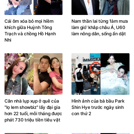
Cái ôm xóa bỏ mọi hiềm
Nam thần lai từng 'làm mưa
khích giữa Huỳnh Tông
làm gió' khắp châu Á, U60
Trạch và chồng Hồ Hạnh
làm nông dân, sống ẩn dật
Nhi
Căn nhà lụp xụp ở quê của
Hình ảnh của bà bầu Park
"lọ lem showbiz" lấy đại gia
Shin Hye trước ngày sinh
hơn 22 tuổi, mỗi tháng được
con thứ 2
phát 730 triệu tiền tiêu vặt