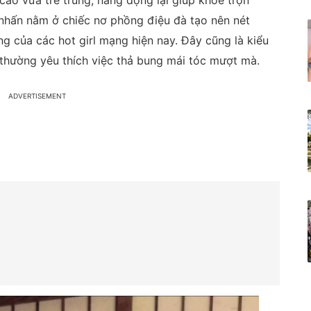
 cao vừa trẻ trung, năng động lại giúp khoe trọn
hấn nằm ở chiếc nơ phồng điệu đà tạo nên nét
ng của các hot girl mạng hiện nay. Đây cũng là kiểu
thường yêu thích việc thả bung mái tóc mượt mà.