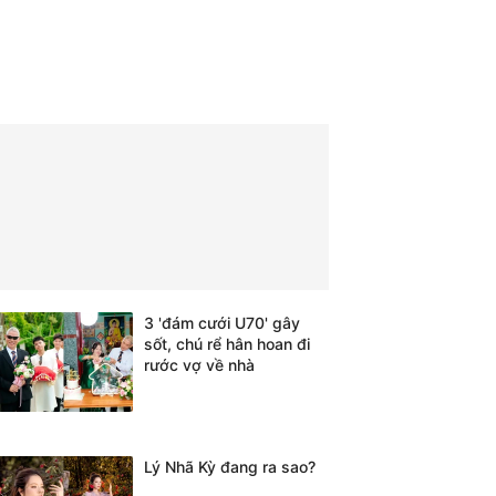
3 'đám cưới U70' gây
sốt, chú rể hân hoan đi
rước vợ về nhà
Lý Nhã Kỳ đang ra sao?