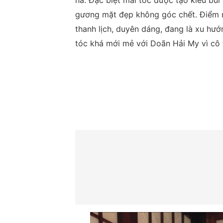
nà. Đặc biệt mái tóc được tạo kiểu búi
gương mặt đẹp không góc chết. Điểm n
thanh lịch, duyên dáng, đang là xu hướ
tóc khá mới mẻ với Doãn Hải My vì cô 