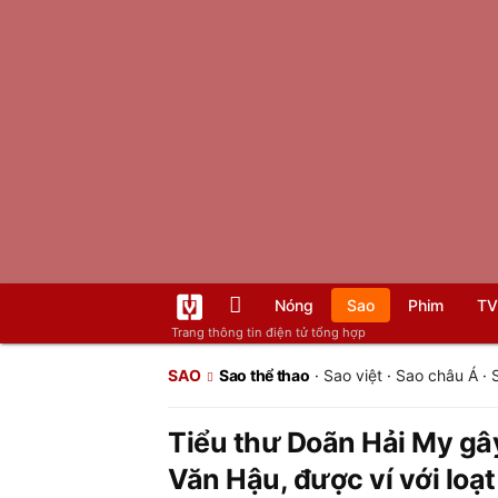
Nóng
Sao
Phim
TV
Trang thông tin điện tử tổng hợp
SAO
Sao thể thao
·
Sao việt
·
Sao châu Á
·
Tiểu thư Doãn Hải My gây
Văn Hậu, được ví với loạ