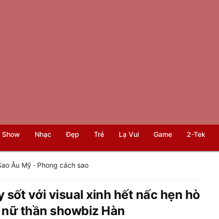
 Show
Nhạc
Đẹp
Trẻ
Lạ Vui
Game
2-Tek
Sao Âu Mỹ
·
Phong cách sao
 sốt với visual xinh hết nấc hẹn hò
t nữ thần showbiz Hàn