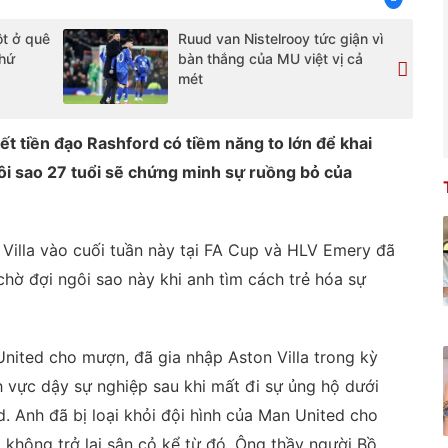
ột ở quê
Ruud van Nistelrooy tức giận vì
thứ
bàn thắng của MU việt vị cả
mét
ết tiền đạo Rashford có tiềm năng to lớn để khai
ngôi sao 27 tuổi sẽ chứng minh sự ruồng bỏ của
Villa vào cuối tuần này tại FA Cup và HLV Emery đã
chờ đợi ngôi sao này khi anh tìm cách trẻ hóa sự
nited cho mượn, đã gia nhập Aston Villa trong kỳ
vực dậy sự nghiệp sau khi mất đi sự ủng hộ dưới
. Anh đã bị loại khỏi đội hình của Man United cho
 không trở lại sân cỏ kể từ đó. Ông thầy người Bồ