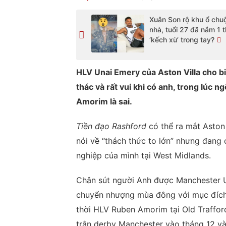
Xuân Son rộ khu ổ chu
nhà, tuổi 27 đã nắm 1 
‘kếch xù’ trong tay?
HLV Unai Emery của Aston Villa cho bi
thác và rất vui khi có anh, trong lúc 
Amorim là sai.
Tiền đạo Rashford
có thể ra mắt Aston 
nói về “thách thức to lớn” nhưng đang 
nghiệp của mình tại West Midlands.
Chân sút người Anh được Manchester U
chuyển nhượng mùa đông với mục đích 
thời HLV Ruben Amorim tại Old Trafford
trận derby Manchester vào tháng 12 và