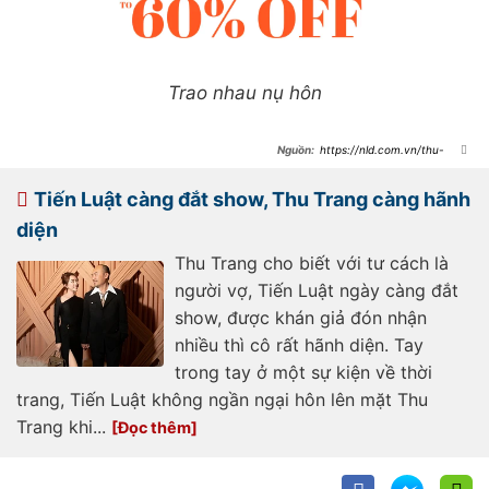
Trao nhau nụ hôn
https://nld.com.vn/thu-
trang-tien-luat-tinh-tu-hon-nhau-
tren-pho-196241207123235928.htm
Tiến Luật càng đắt show, Thu Trang càng hãnh
diện
Thu Trang cho biết với tư cách là
người vợ, Tiến Luật ngày càng đắt
show, được khán giả đón nhận
nhiều thì cô rất hãnh diện. Tay
trong tay ở một sự kiện về thời
trang, Tiến Luật không ngần ngại hôn lên mặt Thu
Trang khi...