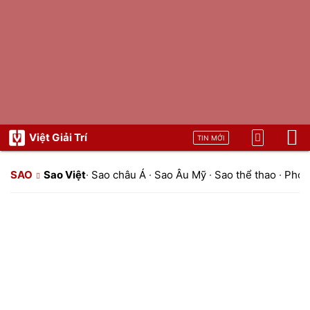
Việt Giải Trí
TIN MỚI
SAO
Sao Việt
·
Sao châu Á
·
Sao Âu Mỹ
·
Sao thể thao
·
Phon