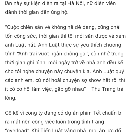
lần này sự kiện diễn ra tại Hà Nội, nữ diễn viên
dành thời gian đến ủng hộ.
“Cuộc chiến săn vé không hề dễ dàng, cũng phải
tốn công sức, thời gian thì tôi mới săn được vé xem
anh Luật hát. Anh Luật thực sự yêu thích chương
trình “Anh trai vượt ngàn chông gai”, còn nhớ trong
thời gian ghi hình, mỗi ngày trở về nhà anh đều kể
cho tôi nghe chuyện này chuyện kia. Anh Luật quý
các anh em, cứ nói hoài chuyện sợ show hết rồi thì
ít có cơ hội làm việc, gặp gỡ nhau” – Thu Trang trải
lòng.
Cô kể vì công ty đang có dự án phim Tết chuẩn bị
ra mắt nên công việc luôn trong tình trạng
“overload”. Khi Tiến Luật vắng nhà, mọi áp lực đổ