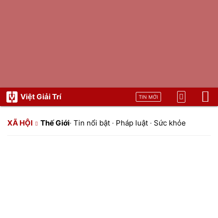
Việt Giải Trí
TIN MỚI
XÃ HỘI
Thế Giới
·
Tin nổi bật
·
Pháp luật
·
Sức khỏe