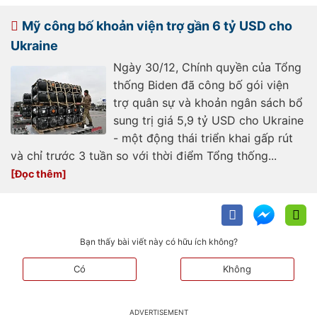
gioi/thong-diep-trong-bai-phat-
bieu-cuoi-cung-cua-tong-thong-
biden-ve-chinh-sach-doi-ngoai-
Mỹ công bố khoản viện trợ gần 6 tỷ USD cho
20250114113214710.htm
Ukraine
Ngày 30/12, Chính quyền của Tổng
thống Biden đã công bố gói viện
trợ quân sự và khoản ngân sách bổ
sung trị giá 5,9 tỷ USD cho Ukraine
- một động thái triển khai gấp rút
và chỉ trước 3 tuần so với thời điểm Tổng thống...
Bạn thấy bài viết này có hữu ích không?
Có
Không