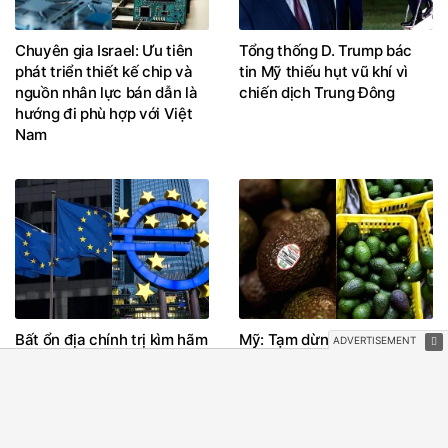
Chuyên gia Israel: Ưu tiên
Tổng thống D. Trump bác
phát triển thiết kế chip và
tin Mỹ thiếu hụt vũ khí vì
nguồn nhân lực bán dẫn là
chiến dịch Trung Đông
hướng đi phù hợp với Việt
Nam
Bất ổn địa chính trị kìm hãm
Mỹ: Tạm dừng nhập khẩu
tăng trưởng Eurozone
bơ Mexico do lo ngại vấn đề
an ninh