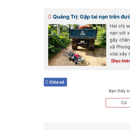
Quảng Trị: Gặp tai nạn trên đư
Hai chị 
nạn với x
gãy chân
xã Phong 
vừa xảy r
Chia sẻ
Bạn thấy b
Có