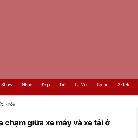
 Show
Nhạc
Đẹp
Trẻ
Lạ Vui
Game
2-Tek
ức khỏe
a chạm giữa xe máy và xe tải ở