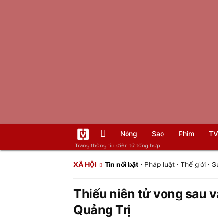
Nóng
Sao
Phim
TV
Trang thông tin điện tử tổng hợp
XÃ HỘI
Tin nổi bật
·
Pháp luật
·
Thế giới
·
S
Thiếu niên tử vong sau v
Quảng Trị