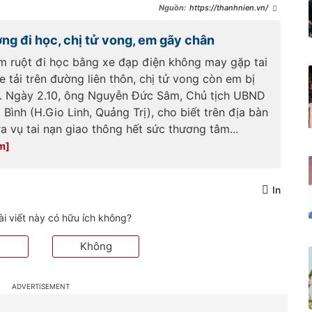
https://thanhnien.vn/thi
eu-nien-tu-vong-sau-va-cham-
giua-xe-may-va-xe-tai-o-quang-
ờng đi học, chị tử vong, em gãy chân
tri-185250423111625367.htm
em ruột đi học bằng xe đạp điện không may gặp tai
e tải trên đường liên thôn, chị tử vong còn em bị
. Ngày 2.10, ông Nguyễn Đức Sâm, Chủ tịch UBND
Bình (H.Gio Linh, Quảng Trị), cho biết trên địa bàn
a vụ tai nạn giao thông hết sức thương tâm...
In
ài viết này có hữu ích không?
Không