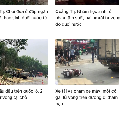
rị: Chơi đùa ở đập ngăn
Quảng Trị: Nhóm học sinh rủ
t học sinh đuối nước tử
nhau tắm suối, hai người tử vong
do đuối nước
ấu đầu trên quốc lộ, 2
Xe tải va chạm xe máy, một cô
ử vong tại chỗ
gái tử vong trên đường đi thăm
bạn