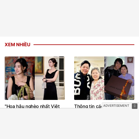
XEM NHIỀU
"Hoa hậu nghèo nhất Việt
Thông tin cáo phó của mẹ
Nam" đứng yên cũng toát
ca sĩ Quang Lê
khí chất phú bà, visual hậu
sinh con thứ 2 gây chú ý