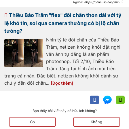
https://phunuso.baophunuth
udo.vn/thieu-bao-tram-dao-nay-
gap-doi-su-sang-chanh-nhan-sac-
thang-hang-vun-vut-dung-chuan-
Thiều Bảo Trâm "flex" đôi chân thon dài với tỷ
co-gai-co-tinh-yeu-
193240326110909501.htm
lệ khó tin, soi qua camera thường có bị lộ chân
tướng?
Nhìn tỷ lệ đôi chân của Thiều Bảo
Trâm, netizen không khỏi đặt nghi
vấn ảnh tự đăng là sản phẩm
photoshop. Tối 2/10, Thiều Bảo
Trâm đăng tải hình ảnh mới trên
trang cá nhân. Đặc biệt, netizen không khỏi dành sự
chú ý đến đôi chân...
Bạn thấy bài viết này có hữu ích không?
Có
Không