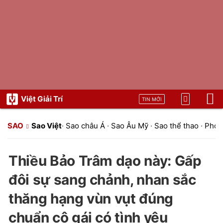
Việt Giải Trí
TIN MỚI
SAO
Sao Việt
·
Sao châu Á
·
Sao Âu Mỹ
·
Sao thể thao
·
Phon
Thiều Bảo Trâm dạo này: Gấp
đôi sự sang chảnh, nhan sắc
thăng hạng vùn vụt đúng
chuẩn cô gái có tình yêu