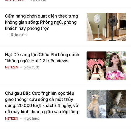
4 giờ trước
SAO CHÂU Á
Cẩm nang chọn quạt điện theo từng
không gian sống: Phòng ngủ, phòng
khách hay phòng trọ?
5 giờ trước
Hạt Dẻ sang tận Châu Phi bằng cách
"không ngờ": Hút 1,2 triệu views
5 giờ trước
NETIZEN
Chú gấu Bắc Cực "nghiện cọc tiêu
giao thông" cứu sống cả một thủy
cung: 20.000 lượt khách/ 4 ngày, và
cỗ máy kinh doanh giấu sau lớp lông
trắng
4 giờ trước
NETIZEN