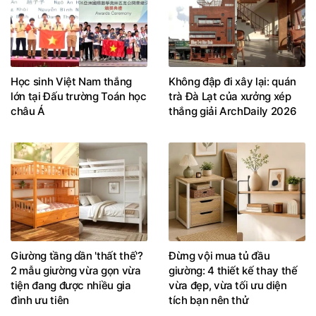
Học sinh Việt Nam thắng
Không đập đi xây lại: quán
lớn tại Đấu trường Toán học
trà Đà Lạt của xưởng xép
châu Á
thắng giải ArchDaily 2026
Giường tầng dần 'thất thế'?
Đừng vội mua tủ đầu
2 mẫu giường vừa gọn vừa
giường: 4 thiết kế thay thế
tiện đang được nhiều gia
vừa đẹp, vừa tối ưu diện
đình ưu tiên
tích bạn nên thử