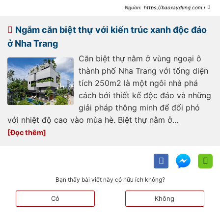
https://baoxaydung.com.vn/
thiet-ke-ben-vung-giai-phap-kien-
tao-tuong-lai-cho-cong-trinh-xay-
dung-369253.html
Ngắm căn biệt thự với kiến trúc xanh độc đáo
ở Nha Trang
Căn biệt thự nằm ở vùng ngoại ô
thành phố Nha Trang với tổng diện
tích 250m2 là một ngôi nhà phá
cách bởi thiết kế độc đáo và những
giải pháp thông minh để đối phó
với nhiệt độ cao vào mùa hè. Biệt thự nằm ở...
Bạn thấy bài viết này có hữu ích không?
Có
Không