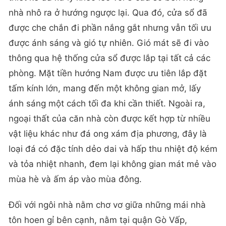
thiết kế đã xử lý khéo léo với 3 cửa sổ bên hông
nhà nhô ra ở hướng ngược lại. Qua đó, cửa sổ đã
được che chắn đi phần nắng gắt nhưng vẫn tối ưu
được ánh sáng và gió tự nhiên. Gió mát sẽ đi vào
thông qua hệ thống cửa sổ được lắp tại tất cả các
phòng. Mặt tiền hướng Nam được ưu tiên lắp đặt
tấm kính lớn, mang đến một không gian mở, lấy
ánh sáng một cách tối đa khi cần thiết. Ngoài ra,
ngoại thất của căn nhà còn được kết hợp từ nhiều
vật liệu khác như đá ong xám địa phương, đây là
loại đá có đặc tính dẻo dai và hấp thu nhiệt độ kém
và tỏa nhiệt nhanh, đem lại không gian mát mẻ vào
mùa hè và ấm áp vào mùa đông.
Đối với ngôi nhà nằm chơ vơ giữa những mái nhà
tôn hoen gỉ bên cạnh, nằm tại quận Gò Vấp,