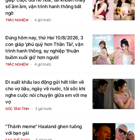
số ầm ầm, vận trình hanh thông bất
ngờ
4 giờ trước
TRẮC NGHIỆM
Đúng hôm nay, thứ Hai 10/8/2026, 3
con giáp 'phú quý hơn Thần Tài', vận
trình hanh thông, sự nghiệp 'thuận
buồm xuôi gió' hơn người
4 giờ trước
TRẮC NGHIỆM
Đi xuất khẩu lao động gửi hết tiền về
cho vợ bầu, ngày về nước, tôi sốc khi
nghe cuộc nói chuyện giữa em với mẹ
vợ
3 giờ trước
GÓC TÂM TÌNH
"Thánh meme" Haaland ghen tuông
với bạn gái
5 giờ trước
SAO THỂ THAO