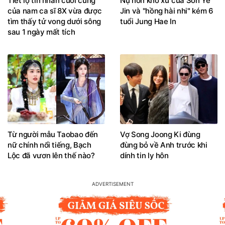
Tiết lộ tin nhắn cuối cùng
Nụ hôn khó xử của Son Ye
của nam ca sĩ 8X vừa được
Jin và "hồng hài nhi" kém 6
tìm thấy tử vong dưới sông
tuổi Jung Hae In
sau 1 ngày mất tích
Từ người mẫu Taobao đến
Vợ Song Joong Ki đùng
nữ chính nổi tiếng, Bạch
đùng bỏ về Anh trước khi
Lộc đã vươn lên thế nào?
dính tin ly hôn