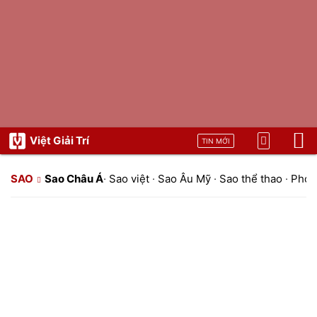
Việt Giải Trí
TIN MỚI
SAO
Sao Châu Á
·
Sao việt
·
Sao Âu Mỹ
·
Sao thể thao
·
Phon