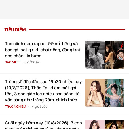
TIÊU ĐIỂM
Tóm dính nam rapper 99 nổi tiếng và
bạn gái hot girl đi chơi riêng, đàng trai
che chắn kín bưng
5 giờ trước
SAO VIỆT
Trúng số độc đắc sau 16h30 chiều nay
(10/8/2026), Thần Tài 'điểm mặt gọi
tên', 3 con giáp lộc nhiều hơn sông, tài
vận sáng như trăng Rằm, chính thức
hết khổ
4 giờ trước
TRẮC NGHIỆM
Cuối ngày hôm nay (10/8/2026), 3 con
giáp 'cuộc đời nở hoa', tài khoản nhảy