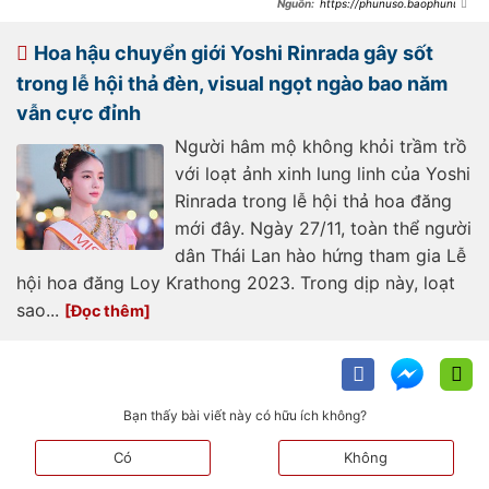
https://phunuso.baophunuth
udo.vn/thien-than-chuyen-gioi-
yoshi-rinrada-hen-ho-nam-dien-
vien-kem-3-tuoi-tu-de-lo-bang-
Hoa hậu chuyển giới Yoshi Rinrada gây sốt
chung-tren-mxh-
193231202234403408.htm
trong lễ hội thả đèn, visual ngọt ngào bao năm
vẫn cực đỉnh
Người hâm mộ không khỏi trầm trồ
với loạt ảnh xinh lung linh của Yoshi
Rinrada trong lễ hội thả hoa đăng
mới đây. Ngày 27/11, toàn thể người
dân Thái Lan hào hứng tham gia Lễ
hội hoa đăng Loy Krathong 2023. Trong dịp này, loạt
sao...
Bạn thấy bài viết này có hữu ích không?
Có
Không