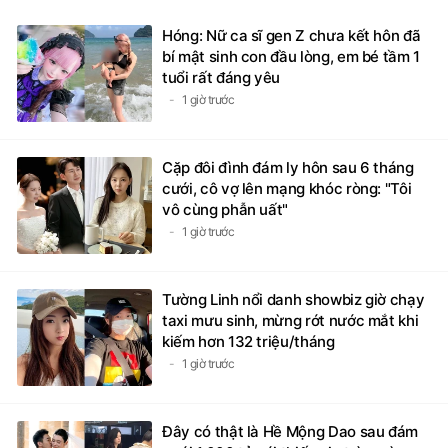
Hóng: Nữ ca sĩ gen Z chưa kết hôn đã
bí mật sinh con đầu lòng, em bé tầm 1
tuổi rất đáng yêu
1 giờ trước
Cặp đôi đình đám ly hôn sau 6 tháng
cưới, cô vợ lên mạng khóc ròng: "Tôi
vô cùng phẫn uất"
1 giờ trước
Tường Linh nổi danh showbiz giờ chạy
taxi mưu sinh, mừng rớt nước mắt khi
kiếm hơn 132 triệu/tháng
1 giờ trước
Đây có thật là Hề Mộng Dao sau đám