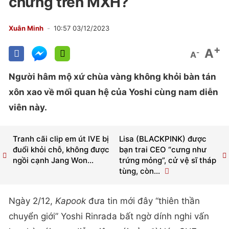
chứng trên MXH?
Xuân Minh
10:57 03/12/2023
+
A
-
A
Người hâm mộ xứ chùa vàng không khỏi bàn tán
xôn xao về mối quan hệ của Yoshi cùng nam diễn
viên này.
Tranh cãi clip em út IVE bị
Lisa (BLACKPINK) được
đuổi khỏi chỗ, không được
bạn trai CEO “cưng như
ngồi cạnh Jang Won...
trứng mỏng”, cử vệ sĩ tháp
tùng, còn...
Ngày 2/12,
Kapook
đưa tin mới đây “thiên thần
chuyển giới” Yoshi Rinrada bất ngờ dính nghi vấn