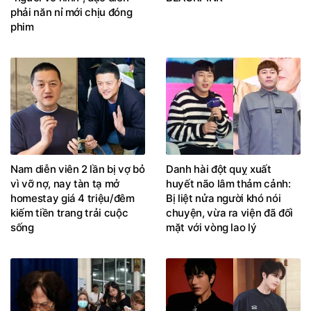
phải năn nỉ mới chịu đóng
phim
Nam diễn viên 2 lần bị vợ bỏ
Danh hài đột quỵ xuất
vì vỡ nợ, nay tàn tạ mở
huyết não lâm thảm cảnh:
homestay giá 4 triệu/đêm
Bị liệt nửa người khó nói
kiếm tiền trang trải cuộc
chuyện, vừa ra viện đã đối
sống
mặt với vòng lao lý