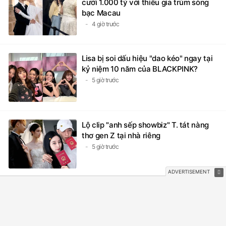
cưới 1.000 tỷ với thiếu gia trùm sòng
bạc Macau
4 giờ trước
Lisa bị soi dấu hiệu "dao kéo" ngay tại
kỷ niệm 10 năm của BLACKPINK?
5 giờ trước
Lộ clip "anh sếp showbiz" T. tát nàng
thơ gen Z tại nhà riêng
5 giờ trước
XEM THÊM