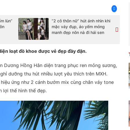
m lùn”
“2 cô thôn nữ” hút ánh nhìn khi
tôn
mặc váy đụp, áo yếm mỏng
manh đẹp nõn nà đi hái sen
diện loạt đồ khoe được vẻ đẹp đầy đặn.
yễn Dương Hồng Hân diện trang phục ren mỏng sương,
hỉ dưỡng thu hút nhiều lượt yêu thích trên MXH.
o hiệu ứng như 2 cánh bướm mix cùng chân váy tone
lợi thế hình thể đẹp.