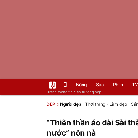
Nóng
Sao
Phim
TV
Trang thông tin điện tử tổng hợp
ĐẸP
Người đẹp
·
Thời trang
·
Làm đẹp
·
Sán
“Thiên thần áo dài Sài th
nước” nõn nà