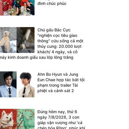
đình chúc phúc
Chú gấu Bắc Cực
"nghiện cọc tiêu giao
thông" cứu sống cả một
thủy cung: 20.000 lượt
khách/ 4 ngày, và cỗ
máy kinh doanh giấu sau lớp lông trắng
Ahn Bo Hyun và Jung
Eun Chae hợp tác bắt tội
phạm trong trailer Tài
phiệt và cảnh sát 2
Đúng hôm nay, thứ 6
ngày 7/8/2026, 3 con
giáp vận vượng như 'cá
chép hóa Rồng', phúc khí