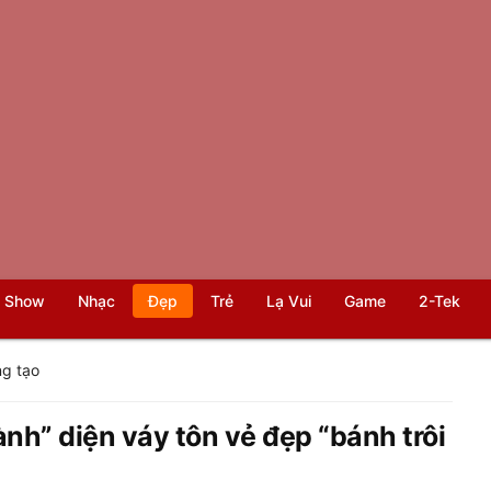
 Show
Nhạc
Đẹp
Trẻ
Lạ Vui
Game
2-Tek
g tạo
ành” diện váy tôn vẻ đẹp “bánh trôi