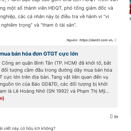
ng một số thành viên HĐQT, phó tổng giám đốc và
nghiệp, các cá nhân này bị điều tra về hành vi “vi
nghiêm trọng” và “tham ô tài sản”.
https://dantri.com.vn/ki
nh-doanh/them-4-lanh-dao-
cap-cao-tai-doanh-nghiep-dien-
 mua bán hóa đơn GTGT cực lớn
bi-khoi-to-bat-giam-
20260612190430186.htm
, Công an quận Bình Tân (TP. HCM) đã khởi tố, bắt
 đối tượng cầm đầu trong đường dây mua bán hóa
 cực lớn trên địa bàn. Tang vật liên quan đến vụ
 nguồn tin của Báo GD&TĐ, các đối tượng bị khởi
giam là Lê Hoàng Nhớ (SN 1992) và Phạm Thị Mỹ...
In
ài viết này có hữu ích không?