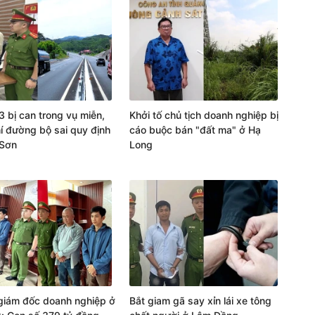
3 bị can trong vụ miễn,
Khởi tố chủ tịch doanh nghiệp bị
í đường bộ sai quy định
cáo buộc bán "đất ma" ở Hạ
 Sơn
Long
giám đốc doanh nghiệp ở
Bắt giam gã say xỉn lái xe tông