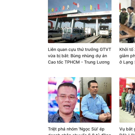
Liên quan cựu thứ trưởng GTVT
Khởi tố 
vừa bị bắt: Bùng nhùng dự án
giảm ph
Cao tốc TPHCM - Trung Lương
ở Lạng
Triệt phá nhóm 'Ngọc Sùi' ép
Vụ bắt 