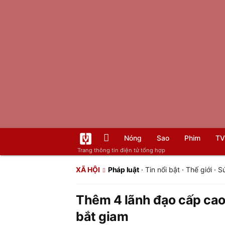
Nóng
Sao
Phim
TV
Trang thông tin điện tử tổng hợp
XÃ HỘI
Pháp luật
·
Tin nổi bật
·
Thế giới
·
S
Thêm 4 lãnh đạo cấp cao 
bắt giam