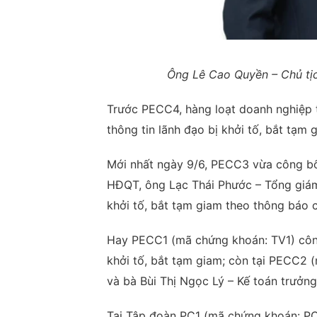
Ông Lê Cao Quyền – Chủ tịc
Trước PECC4, hàng loạt doanh nghiệp 
thông tin lãnh đạo bị khởi tố, bắt tạm 
Mới nhất ngày 9/6, PECC3 vừa công b
HĐQT, ông Lạc Thái Phước – Tổng giám
khởi tố, bắt tạm giam theo thông báo 
Hay PECC1 (mã chứng khoán: TV1) côn
khởi tố, bắt tạm giam; còn tại PECC2
và bà Bùi Thị Ngọc Lý – Kế toán trưởng
Tại Tập đoàn PC1 (mã chứng khoán: PC