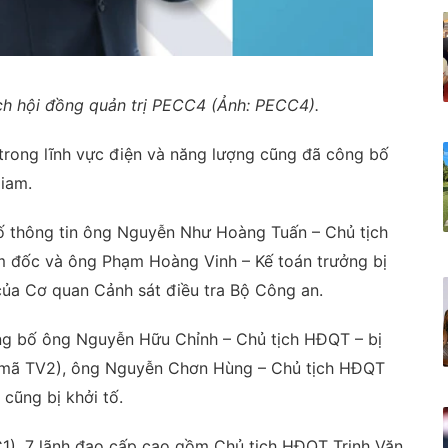
h hội đồng quản trị PECC4 (Ảnh: PECC4).
trong lĩnh vực điện và năng lượng cũng đã công bố
giam.
ố thông tin ông Nguyễn Như Hoàng Tuấn – Chủ tịch
 đốc và ông Phạm Hoàng Vinh – Kế toán trưởng bị
của Cơ quan Cảnh sát điều tra Bộ Công an.
g bố ông Nguyễn Hữu Chỉnh – Chủ tịch HĐQT – bị
 (mã TV2), ông Nguyễn Chơn Hùng – Chủ tịch HĐQT
 cũng bị khởi tố.
1), 7 lãnh đạo cấp cao gồm Chủ tịch HĐQT Trịnh Văn