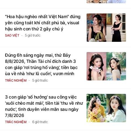
"Hoa hậu nghèo nhất Việt Nam" đứng
yên cũng toát khí chất phú bà, visual
hậu sinh con thứ 2 gây chú ý
5 giờ trước
SAO VIỆT
Đúng 6h sáng ngày mai, thứ Bảy
8/8/2026, Thần Tài chỉ đích danh 3
con giáp 'rơi trúng hố vàng', tiền bạc
ùa về nhà 'như lũ cuốn', vươn mình
thành đại gia trong phút chốc
5 giờ trước
TRẮC NGHIỆM
3 con giáp 'số hưởng' sau công việc
'xuôi chèo mát mái', tiền tài 'thu về như
nước', tình duyên viên mãn sau ngày
7/8/2026
6 giờ trước
TRẮC NGHIỆM