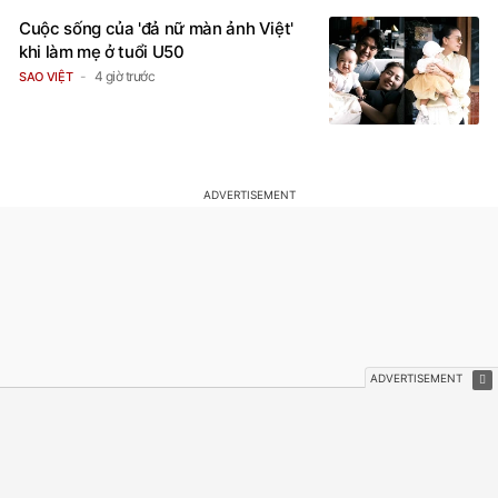
Cuộc sống của 'đả nữ màn ảnh Việt'
khi làm mẹ ở tuổi U50
4 giờ trước
SAO VIỆT