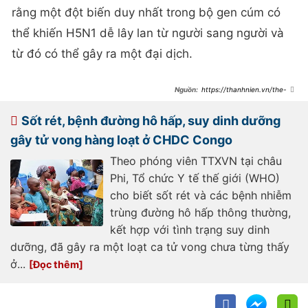
rằng một đột biến duy nhất trong bộ gen cúm có
thể khiến H5N1 dễ lây lan từ người sang người và
từ đó có thể gây ra một đại dịch.
https://thanhnien.vn/the-
gioi-2024-voi-nhung-can-benh-
truyen-nhiem-
185241226103530651.htm
Sốt rét, bệnh đường hô hấp, suy dinh dưỡng
gây tử vong hàng loạt ở CHDC Congo
Theo phóng viên TTXVN tại châu
Phi, Tổ chức Y tế thế giới (WHO)
cho biết sốt rét và các bệnh nhiễm
trùng đường hô hấp thông thường,
kết hợp với tình trạng suy dinh
dưỡng, đã gây ra một loạt ca tử vong chưa từng thấy
ở...