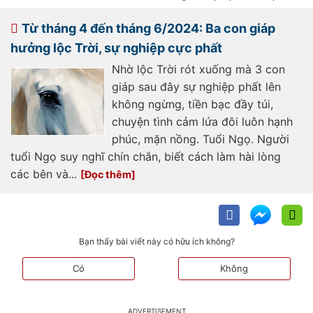
udo.vn/than-tai-trong-phong-
khach-khong-thich-4-thu-nay-
dung-dai-ma-dat-keo-tien-bac-
Từ tháng 4 đến tháng 6/2024: Ba con giáp
trong-nha-doi-non-ra-di-
193240722143626225.htm
hưởng lộc Trời, sự nghiệp cực phất
Nhờ lộc Trời rót xuống mà 3 con
giáp sau đây sự nghiệp phất lên
không ngừng, tiền bạc đầy túi,
chuyện tình cảm lứa đôi luôn hạnh
phúc, mặn nồng. Tuổi Ngọ. Người
tuổi Ngọ suy nghĩ chín chắn, biết cách làm hài lòng
các bên và...
Bạn thấy bài viết này có hữu ích không?
Có
Không