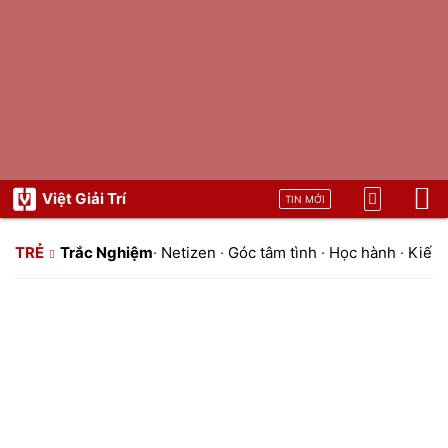
Việt Giải Trí
TIN MỚI
TRẺ
Trắc Nghiệm
·
Netizen
·
Góc tâm tình
·
Học hành
·
Kiến 