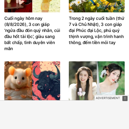
Cuối ngày hôm nay
Trong 2 ngày cuối tuần (thứ
(8/8/2026), 3 con giáp
7 và Chủ Nhật), 3 con giáp
'ngửa đầu đón quý nhân, cúi
đại Phúc đại Lộc, phú quý
đầu hốt tài lộc', giàu sang
thịnh vượng, vận trình hanh
bất chấp, tình duyên viên
thông, đếm tiền mỏi tay
mãn
Đúng hôm nay, Chủ Nhật
3 con giáp trúng số độc đắc
ngày 9/8/2026, 3 con giáp
đúng 300 tỷ vào ngày
Phú Quý Vượng Phát,
7/8/2026, tiền về trĩu túi,
hưởng Lộc Trời cho, làm ăn
phúc cao hơn núi, lộc nhiều