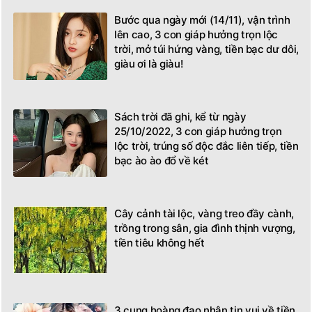
Bước qua ngày mới (14/11), vận trình
lên cao, 3 con giáp hưởng trọn lộc
trời, mở túi hứng vàng, tiền bạc dư dôi,
giàu ơi là giàu!
Sách trời đã ghi, kể từ ngày
25/10/2022, 3 con giáp hưởng trọn
lộc trời, trúng số độc đắc liên tiếp, tiền
bạc ào ào đổ về két
Cây cảnh tài lộc, vàng treo đầy cành,
trồng trong sân, gia đình thịnh vượng,
tiền tiêu không hết
3 cung hoàng đạo nhận tin vui về tiền