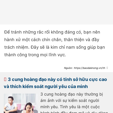
Để tránh những rắc rối không đáng có, bạn nên
hành xử một cách chín chắn, thân thiện và đầy
trách nhiệm. Đây sẽ là kim chỉ nam sống giúp bạn
thành công trong mọi lĩnh vực.
https://baodaknong.vn/than
-so-hoc-thu-5-ngay-7-12-2023-so-
2-can-than-nguoi-yeu-co-tieu-tam-
so-4-bat-hoa-voi-gia-dinh-
3 cung hoàng đạo này có tính sở hữu cực cao
189547.html
và thích kiểm soát người yêu của mình
3 cung hoàng đạo này thường bị
ám ảnh với sự kiểm soát người
mình yêu. Tình yêu là một cuộc