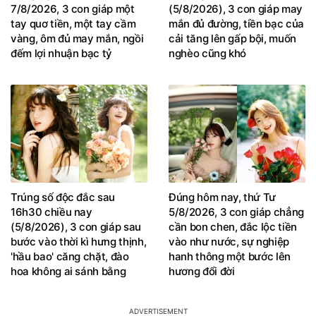
7/8/2026, 3 con giáp một
(5/8/2026), 3 con giáp may
tay quơ tiền, một tay cầm
mắn đủ đường, tiền bạc của
vàng, ôm đủ may mắn, ngồi
cải tăng lên gấp bội, muốn
đếm lợi nhuận bạc tỷ
nghèo cũng khó
Trúng số độc đắc sau
Đúng hôm nay, thứ Tư
16h30 chiều nay
5/8/2026, 3 con giáp chẳng
(5/8/2026), 3 con giáp sau
cần bon chen, đắc lộc tiền
bước vào thời kì hưng thịnh,
vào như nước, sự nghiệp
'hầu bao' căng chặt, đào
hanh thông một bước lên
hoa không ai sánh bằng
hương đổi đời