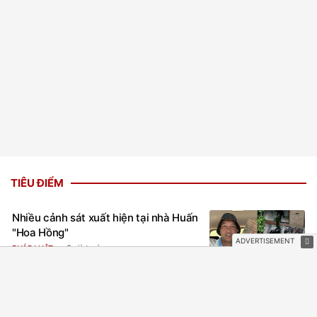
TIÊU ĐIỂM
Nhiều cảnh sát xuất hiện tại nhà Huấn
"Hoa Hồng"
9 giờ trước
PHÁP LUẬT
Bé gái 11 tuổi bị người tình của mẹ
đánh đập, bắt quỳ xuyên đêm