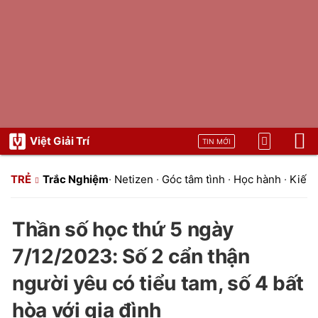
Việt Giải Trí
TIN MỚI
TRẺ
Trắc Nghiệm
·
Netizen
·
Góc tâm tình
·
Học hành
·
Kiến 
Thần số học thứ 5 ngày
7/12/2023: Số 2 cẩn thận
người yêu có tiểu tam, số 4 bất
hòa với gia đình