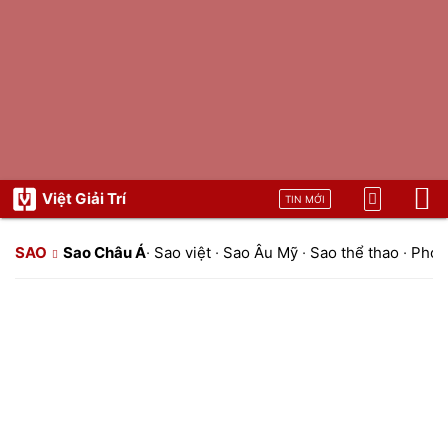
Việt Giải Trí
TIN MỚI
SAO
Sao Châu Á
·
Sao việt
·
Sao Âu Mỹ
·
Sao thể thao
·
Phon