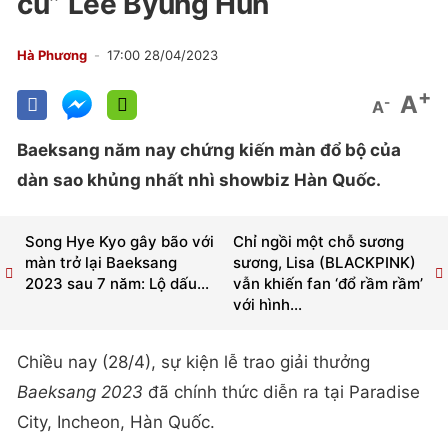
cũ” Lee Byung Hun
Hà Phương
17:00 28/04/2023
+
A
-
A
Baeksang năm nay chứng kiến màn đổ bộ của
dàn sao khủng nhất nhì showbiz Hàn Quốc.
Song Hye Kyo gây bão với
Chỉ ngồi một chỗ sương
màn trở lại Baeksang
sương, Lisa (BLACKPINK)
2023 sau 7 năm: Lộ dấu...
vẫn khiến fan ‘đổ rầm rầm’
với hình...
Chiều nay (28/4), sự kiện lễ trao giải thưởng
Baeksang
2023
đã chính thức diễn ra tại Paradise
City, Incheon, Hàn Quốc.