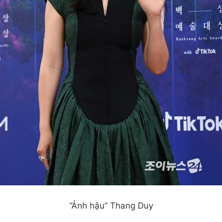
“Ảnh hậu” Thang Duy