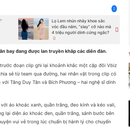
”
Lọ Lem nhún nhảy khoe sắc
vóc đầu năm, “slay” cỡ nào mà
4 triệu người dính cứng ngắc?
ân bay đang được lan truyền khắp các diễn đàn.
trước đoạn clip ghi lại khoảnh khắc một cặp đôi Vbiz
chia sẻ từ team qua đường, hai nhân vật trong clip có
 với Tăng Duy Tân và Bích Phương – hai nghệ sĩ dính
với áo khoác xanh, quần trắng, đeo kính và kéo vali,
ng lại diện áo khoác đen, quần trắng, sánh bước bên
chuyện vui vẻ trong lúc chuẩn bị hành lý cho chuyến