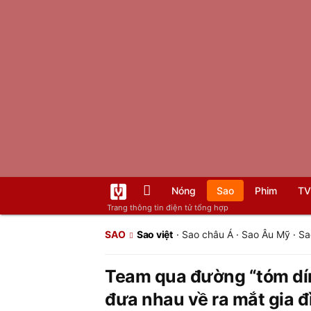
Nóng
Sao
Phim
TV
Trang thông tin điện tử tổng hợp
SAO
Sao việt
·
Sao châu Á
·
Sao Âu Mỹ
·
Sa
Team qua đường “tóm dín
đưa nhau về ra mắt gia đ