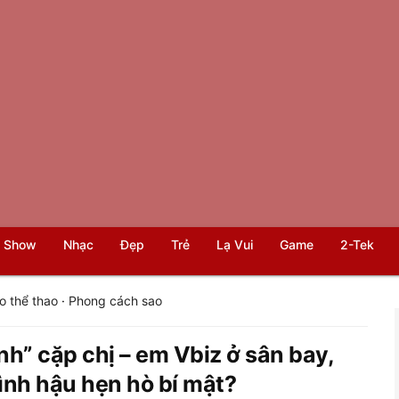
 Show
Nhạc
Đẹp
Trẻ
Lạ Vui
Game
2-Tek
o thể thao
·
Phong cách sao
h” cặp chị – em Vbiz ở sân bay,
ình hậu hẹn hò bí mật?