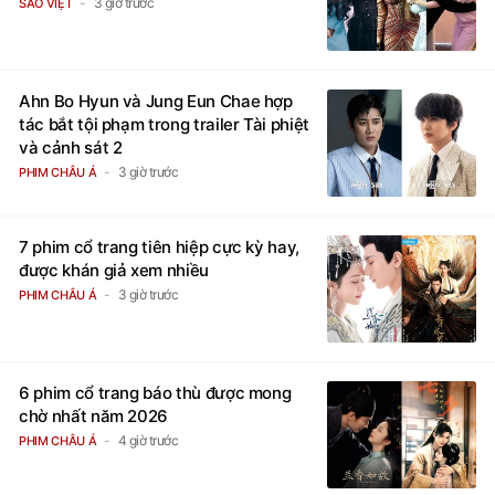
3 giờ trước
SAO VIỆT
Ahn Bo Hyun và Jung Eun Chae hợp
tác bắt tội phạm trong trailer Tài phiệt
và cảnh sát 2
3 giờ trước
PHIM CHÂU Á
7 phim cổ trang tiên hiệp cực kỳ hay,
được khán giả xem nhiều
3 giờ trước
PHIM CHÂU Á
6 phim cổ trang báo thù được mong
chờ nhất năm 2026
4 giờ trước
PHIM CHÂU Á