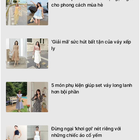
cho phong cách mùa hè
'Giải mã' sức hút bất tận của váy xếp
ly
5 món phụ kiện giúp set váy long lanh
hơn bội phần
Đừng ngại 'khơi gợi' nét riêng với
những chiếc áo cổ yếm