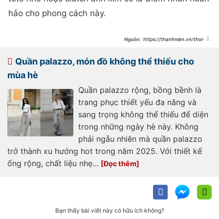
hảo cho phong cách này.
https://thanhnien.vn/thoi-
trang-tre/tao-diem-nhan-cho-eo-
thon-voi-ao-peplum-trang-
185250615094249422.htm
Quần palazzo, món đồ không thể thiếu cho
mùa hè
Quần palazzo rộng, bồng bềnh là
trang phục thiết yếu đa năng và
sang trọng không thể thiếu để diện
trong những ngày hè này. Không
phải ngẫu nhiên mà quần palazzo
trở thành xu hướng hot trong năm 2025. Với thiết kế
ống rộng, chất liệu nhẹ...
Bạn thấy bài viết này có hữu ích không?