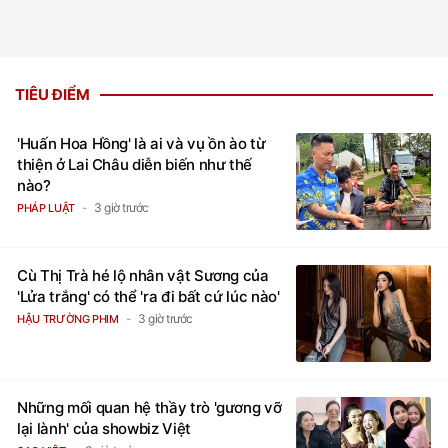
TIÊU ĐIỂM
'Huấn Hoa Hồng' là ai và vụ ồn ào từ
thiện ở Lai Châu diễn biến như thế
nào?
3 giờ trước
PHÁP LUẬT
Cù Thị Trà hé lộ nhân vật Sương của
'Lửa trắng' có thể 'ra đi bất cứ lúc nào'
3 giờ trước
HẬU TRƯỜNG PHIM
Những mối quan hệ thầy trò 'gương vỡ
lại lành' của showbiz Việt