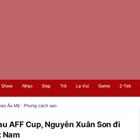
 Show
Nhạc
Đẹp
Trẻ
Lạ Vui
Game
2-Tek
Sao Âu Mỹ
·
Phong cách sao
sau AFF Cup, Nguyễn Xuân Son đi
ệt Nam