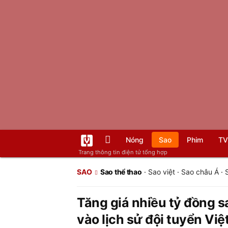
Nóng
Sao
Phim
TV
Trang thông tin điện tử tổng hợp
SAO
Sao thể thao
·
Sao việt
·
Sao châu Á
·
Tăng giá nhiều tỷ đồng 
vào lịch sử đội tuyển Vi