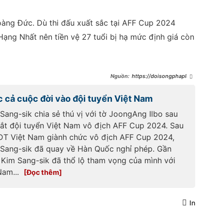
oàng Đức. Dù thi đấu xuất sắc tại AFF Cup 2024
Hạng Nhất nên tiền vệ 27 tuổi bị hạ mức định giá còn
https://doisongphapluat
.nguoiduatin.vn/tang-gia-nhieu-
ty-dong-sau-aff-cup-nguyen-
c cả cuộc đời vào đội tuyển Việt Nam
xuan-son-di-vao-lich-su-doi-
tuyen-viet-nam-a500512.html
Sang-sik chia sẻ thú vị với tờ JoongAng Ilbo sau
dắt đội tuyển Việt Nam vô địch AFF Cup 2024. Sau
 ĐT Việt Nam giành chức vô địch AFF Cup 2024,
Sang-sik đã quay về Hàn Quốc nghỉ phép. Gần
 Kim Sang-sik đã thổ lộ tham vọng của mình với
Nam...
In