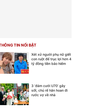
THÔNG TIN NỔI BẬT
Xét xử người phụ nữ giết
con ruột để trục lợi hơn 4
tỷ đồng tiền bảo hiểm
3 'đám cưới U70' gây
sốt, chú rể hân hoan đi
rước vợ về nhà