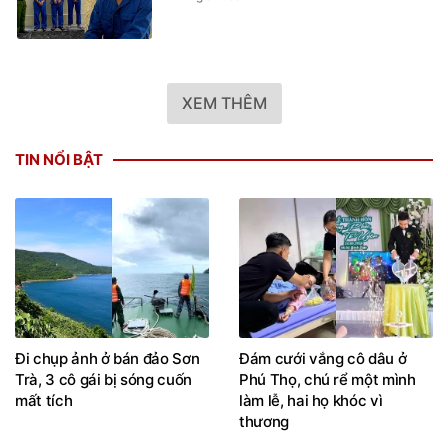
XEM THÊM
TIN NỔI BẬT
Đi chụp ảnh ở bán đảo Sơn
Đám cưới vắng cô dâu ở
Trà, 3 cô gái bị sóng cuốn
Phú Thọ, chú rể một mình
mất tích
làm lễ, hai họ khóc vì
thương