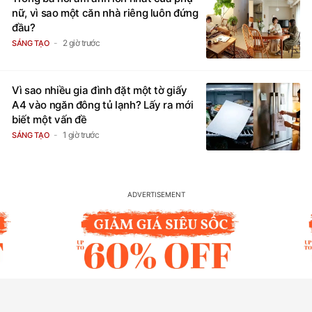
nữ, vì sao một căn nhà riêng luôn đứng
đầu?
2 giờ trước
SÁNG TẠO
Vì sao nhiều gia đình đặt một tờ giấy
A4 vào ngăn đông tủ lạnh? Lấy ra mới
biết một vấn đề
1 giờ trước
SÁNG TẠO