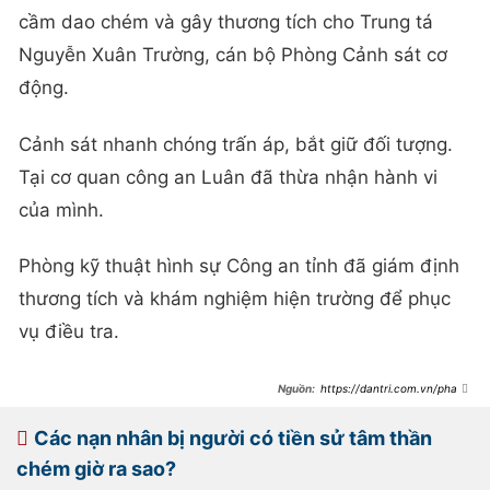
cầm dao chém và gây thương tích cho Trung tá
Nguyễn Xuân Trường, cán bộ Phòng Cảnh sát cơ
động.
Cảnh sát nhanh chóng trấn áp, bắt giữ đối tượng.
Tại cơ quan công an Luân đã thừa nhận hành vi
của mình.
Phòng kỹ thuật hình sự Công an tỉnh đã giám định
thương tích và khám nghiệm hiện trường để phục
vụ điều tra.
https://dantri.com.vn/phap-
luat/tam-giu-nam-thanh-nien-cam-
dao-chem-canh-sat-co-dong-
20260607184404823.htm
Các nạn nhân bị người có tiền sử tâm thần
chém giờ ra sao?