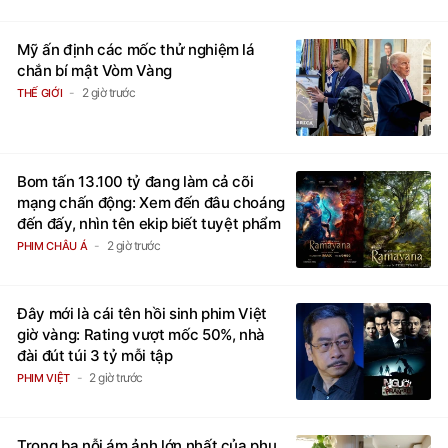
Mỹ ấn định các mốc thử nghiệm lá
chắn bí mật Vòm Vàng
2 giờ trước
THẾ GIỚI
Bom tấn 13.100 tỷ đang làm cả cõi
mạng chấn động: Xem đến đâu choáng
đến đấy, nhìn tên ekip biết tuyệt phẩm
2 giờ trước
PHIM CHÂU Á
Đây mới là cái tên hồi sinh phim Việt
giờ vàng: Rating vượt mốc 50%, nhà
đài đút túi 3 tỷ mỗi tập
2 giờ trước
PHIM VIỆT
Trong ba nỗi ám ảnh lớn nhất của phụ