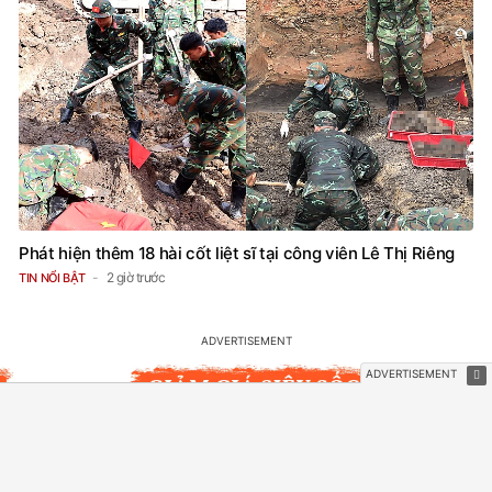
Phát hiện thêm 18 hài cốt liệt sĩ tại công viên Lê Thị Riêng
2 giờ trước
TIN NỔI BẬT