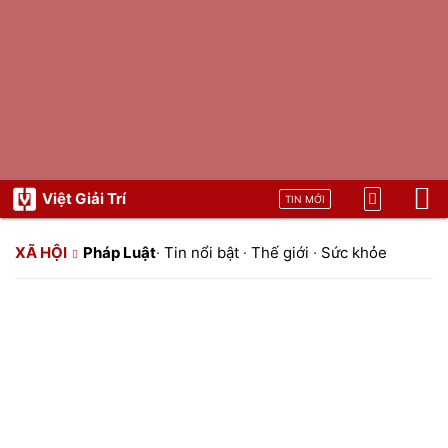
Việt Giải Trí
TIN MỚI
XÃ HỘI
Pháp Luật
·
Tin nổi bật
·
Thế giới
·
Sức khỏe