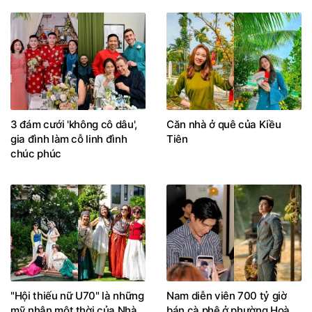
3 đám cưới 'không cô dâu',
Căn nhà ở quê của Kiều
gia đình làm cỗ linh đình
Tiên
chúc phúc
"Hội thiếu nữ U70" là những
Nam diễn viên 700 tỷ giờ
mỹ nhân một thời của Nhà
bán cà phê ở phường Hoà