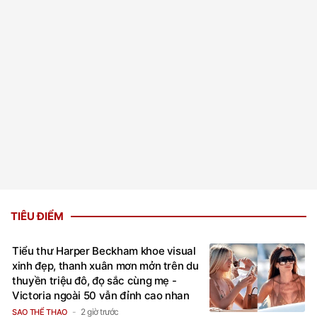
TIÊU ĐIỂM
Tiểu thư Harper Beckham khoe visual
xinh đẹp, thanh xuân mơn mởn trên du
thuyền triệu đô, đọ sắc cùng mẹ -
Victoria ngoài 50 vẫn đỉnh cao nhan
sắc
2 giờ trước
SAO THỂ THAO