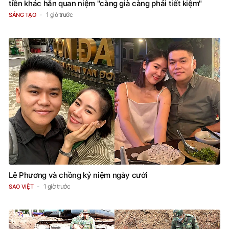
tiền khác hẳn quan niệm "càng già càng phải tiết kiệm"
1 giờ trước
SÁNG TẠO
Lê Phương và chồng kỷ niệm ngày cưới
1 giờ trước
SAO VIỆT