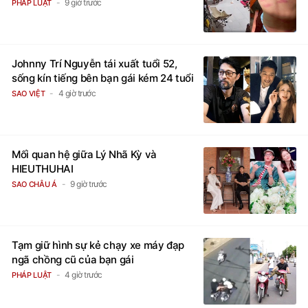
9 giờ trước
PHÁP LUẬT
Johnny Trí Nguyễn tái xuất tuổi 52,
sống kín tiếng bên bạn gái kém 24 tuổi
4 giờ trước
SAO VIỆT
Mối quan hệ giữa Lý Nhã Kỳ và
HIEUTHUHAI
9 giờ trước
SAO CHÂU Á
Tạm giữ hình sự kẻ chạy xe máy đạp
ngã chồng cũ của bạn gái
4 giờ trước
PHÁP LUẬT