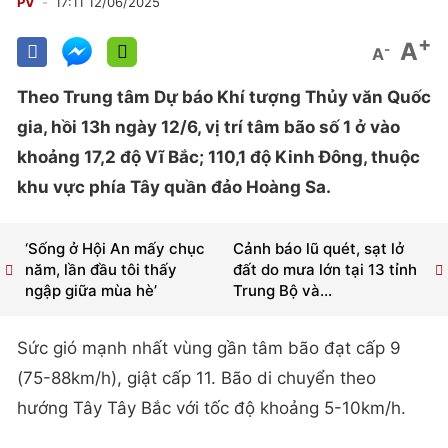
PV
17:11 12/06/2025
+
A
-
A
Theo Trung tâm Dự báo Khí tượng Thủy văn Quốc
gia, hồi 13h ngày 12/6, vị trí tâm bão số 1 ở vào
khoảng 17,2 độ Vĩ Bắc; 110,1 độ Kinh Đông, thuộc
khu vực phía Tây quần đảo Hoàng Sa.
‘Sống ở Hội An mấy chục
Cảnh báo lũ quét, sạt lở
năm, lần đầu tôi thấy
đất do mưa lớn tại 13 tỉnh
ngập giữa mùa hè’
Trung Bộ và...
Sức gió mạnh nhất vùng gần tâm bão đạt cấp 9
(75-88km/h), giật cấp 11. Bão di chuyển theo
hướng Tây Tây Bắc với tốc độ khoảng 5-10km/h.