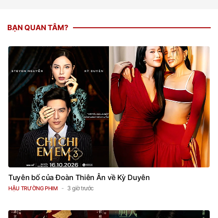
BẠN QUAN TÂM?
Tuyên bố của Đoàn Thiên Ân về Kỳ Duyên
3 giờ trước
HẬU TRƯỜNG PHIM