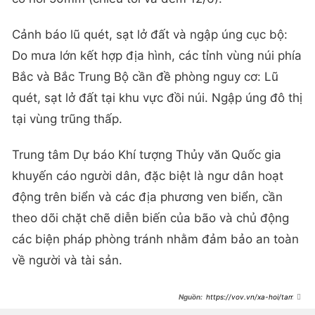
Cảnh báo lũ quét, sạt lở đất và ngập úng cục bộ:
Do mưa lớn kết hợp địa hình, các tỉnh vùng núi phía
Bắc và Bắc Trung Bộ cần đề phòng nguy cơ: Lũ
quét, sạt lở đất tại khu vực đồi núi. Ngập úng đô thị
tại vùng trũng thấp.
Trung tâm Dự báo Khí tượng Thủy văn Quốc gia
khuyến cáo người dân, đặc biệt là ngư dân hoạt
động trên biển và các địa phương ven biển, cần
theo dõi chặt chẽ diễn biến của bão và chủ động
các biện pháp phòng tránh nhằm đảm bảo an toàn
về người và tài sản.
https://vov.vn/xa-hoi/tam-
bao-so-1-tren-quan-dao-hoang-sa-
gay-gio-manh-bien-dong-manh-