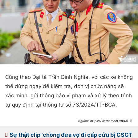
Cũng theo Đại tá Trần Đình Nghĩa, với các xe không
thể dừng ngay để kiểm tra, đơn vị chức năng sẽ
xác minh, gửi thông báo vi phạm và xử lý theo trình
tự quy định tại thông tư số 73/2024/TT-BCA.
https://vietnamnet.vn/tai-
xe-xe-may-vuot-den-do-o-ha-noi-
ngo-ngang-vi-bi-phat-qua-camera-
2371370.html
Sự thật clip 'chồng đưa vợ đi cấp cứu bị CSGT