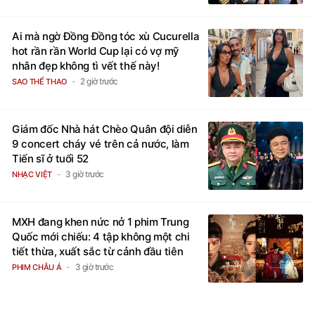
Ai mà ngờ Đồng Đồng tóc xù Cucurella
hot rần rần World Cup lại có vợ mỹ
nhân đẹp không tì vết thế này!
2 giờ trước
SAO THỂ THAO
Giám đốc Nhà hát Chèo Quân đội diễn
9 concert cháy vé trên cả nước, làm
Tiến sĩ ở tuổi 52
3 giờ trước
NHẠC VIỆT
MXH đang khen nức nở 1 phim Trung
Quốc mới chiếu: 4 tập không một chi
tiết thừa, xuất sắc từ cảnh đầu tiên
3 giờ trước
PHIM CHÂU Á