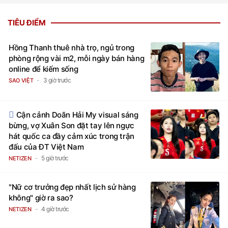
TIÊU ĐIỂM
Hồng Thanh thuê nhà trọ, ngủ trong
phòng rộng vài m2, mỗi ngày bán hàng
online để kiếm sống
3 giờ trước
SAO VIỆT
Cận cảnh Doãn Hải My visual sáng
bừng, vợ Xuân Son đặt tay lên ngực
hát quốc ca đầy cảm xúc trong trận
đấu của ĐT Việt Nam
5 giờ trước
NETIZEN
"Nữ cơ trưởng đẹp nhất lịch sử hàng
không" giờ ra sao?
4 giờ trước
NETIZEN