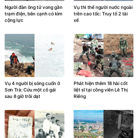
Người đàn ông tử vong gần
Vụ thi thể người nước ngoài
trạm điện, bên cạnh có kìm
trên cao tốc: Truy tố 2 tài
cộng lực
xế
Vụ 4 người bị sóng cuốn ở
Phát hiện thêm 18 hài cốt
Sơn Trà: Cứu một cô gái
liệt sĩ tại công viên Lê Thị
sau 8 giờ trôi dạt
Riêng