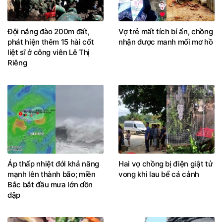
Đội nắng đào 200m đất,
Vợ trẻ mất tích bí ẩn, chồng
phát hiện thêm 15 hài cốt
nhận được manh mối mơ hồ
liệt sĩ ở công viên Lê Thị
Riêng
Áp thấp nhiệt đới khả năng
Hai vợ chồng bị điện giật tử
mạnh lên thành bão; miền
vong khi lau bể cá cảnh
Bắc bắt đầu mưa lớn dồn
dập