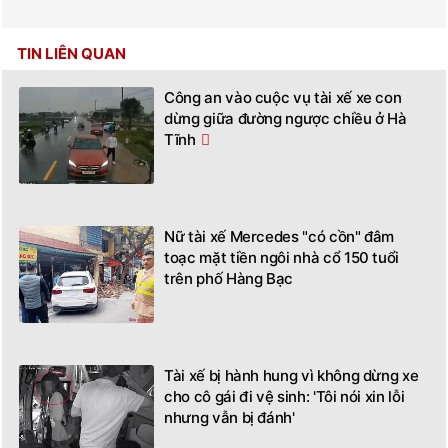
TIN LIÊN QUAN
Công an vào cuộc vụ tài xế xe con
dừng giữa đường ngược chiều ở Hà
Tĩnh
Nữ tài xế Mercedes "có cồn" đâm
toạc mặt tiền ngôi nhà cổ 150 tuổi
trên phố Hàng Bạc
Tài xế bị hành hung vì không dừng xe
cho cô gái đi vệ sinh: 'Tôi nói xin lỗi
nhưng vẫn bị đánh'