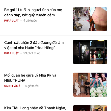
Bé gái 11 tuổi bị người tình của mẹ
đánh đập, bắt quỳ xuyên đêm
4 giờ trước
PHÁP LUẬT
Cảnh sát chặn 2 đầu đường để làm
việc tại nhà Huấn "Hoa Hồng"
53 phút trước
PHÁP LUẬT
Mối quan hệ giữa Lý Nhã Kỳ và
HIEUTHUHAI
5 giờ trước
SAO CHÂU Á
Kim Tiểu Long nhắc về Thanh Ngân,