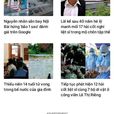
Nguyên nhân sân bay Nội
Lời kể sau 40 năm hé lộ
Bài hứng 'bão 1 sao' đánh
manh mối 17 hài cốt nghi
giá trên Google
liệt sĩ trong mộ chôn tập thể
Thiếu niên 14 tuổi tử vong
Tiếp tục phát hiện 12 hài
trong bể nước của gia đình
cốt liệt sĩ cùng 7 bộ di vật ở
công viên Lê Thị Riêng