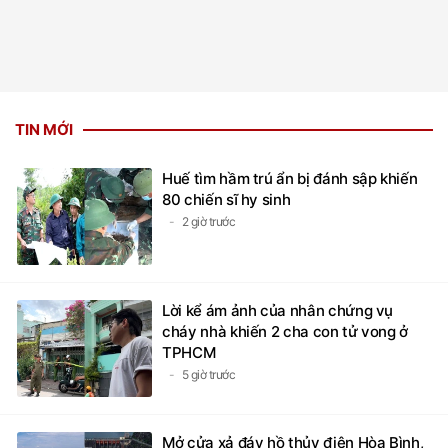
TIN MỚI
Huế tìm hầm trú ẩn bị đánh sập khiến
80 chiến sĩ hy sinh
2 giờ trước
Lời kể ám ảnh của nhân chứng vụ
cháy nhà khiến 2 cha con tử vong ở
TPHCM
5 giờ trước
Mở cửa xả đáy hồ thủy điện Hòa Bình,