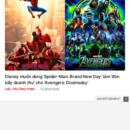
Disney muốn dùng 'Spider-Man: Brand New Day' làm 'đòn
bẩy doanh thu' cho 'Avengers: Doomsday'
10 phút trước
HẬU TRƯỜNG PHIM