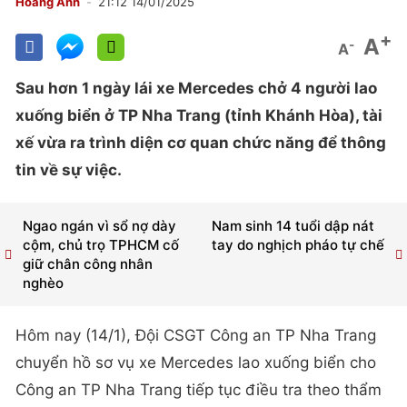
Hoàng Anh
21:12 14/01/2025
+
A
-
A
Sau hơn 1 ngày lái xe Mercedes chở 4 người lao
xuống biển ở TP Nha Trang (tỉnh Khánh Hòa), tài
xế vừa ra trình diện cơ quan chức năng để thông
tin về sự việc.
Ngao ngán vì sổ nợ dày
Nam sinh 14 tuổi dập nát
cộm, chủ trọ TPHCM cố
tay do nghịch pháo tự chế
giữ chân công nhân
nghèo
Hôm nay (14/1), Đội CSGT Công an TP Nha Trang
chuyển hồ sơ vụ xe Mercedes lao xuống biển cho
Công an TP Nha Trang tiếp tục điều tra theo thẩm