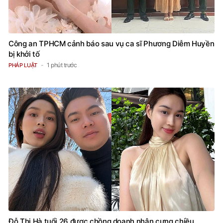
Công an TPHCM cảnh báo sau vụ ca sĩ Phương Diễm Huyền
bị khởi tố
1 phút trước
PHÁP LUẬT
Đỗ Thị Hà tuổi 26 được chồng doanh nhân cưng chiều,