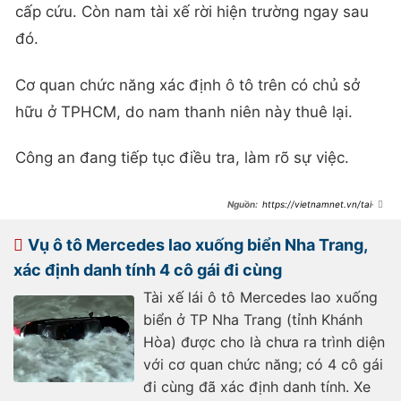
cấp cứu. Còn nam tài xế rời hiện trường ngay sau
đó.
Cơ quan chức năng xác định ô tô trên có chủ sở
hữu ở TPHCM, do nam thanh niên này thuê lại.
Công an đang tiếp tục điều tra, làm rõ sự việc.
https://vietnamnet.vn/tai-
xe-lai-xe-mercedes-lao-xuong-bien-
nha-trang-ra-trinh-dien-
2363352.html
Vụ ô tô Mercedes lao xuống biển Nha Trang,
xác định danh tính 4 cô gái đi cùng
Tài xế lái ô tô Mercedes lao xuống
biển ở TP Nha Trang (tỉnh Khánh
Hòa) được cho là chưa ra trình diện
với cơ quan chức năng; có 4 cô gái
đi cùng đã xác định danh tính. Xe