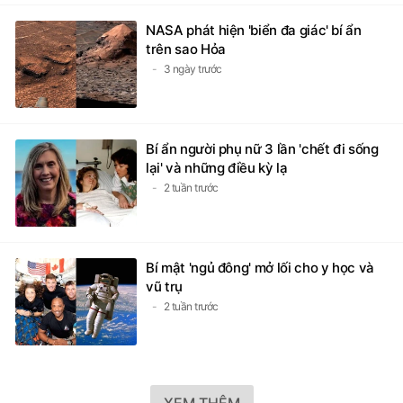
NASA phát hiện 'biển đa giác' bí ẩn
trên sao Hỏa
3 ngày trước
Bí ẩn người phụ nữ 3 lần 'chết đi sống
lại' và những điều kỳ lạ
2 tuần trước
Bí mật 'ngủ đông' mở lối cho y học và
vũ trụ
2 tuần trước
XEM THÊM