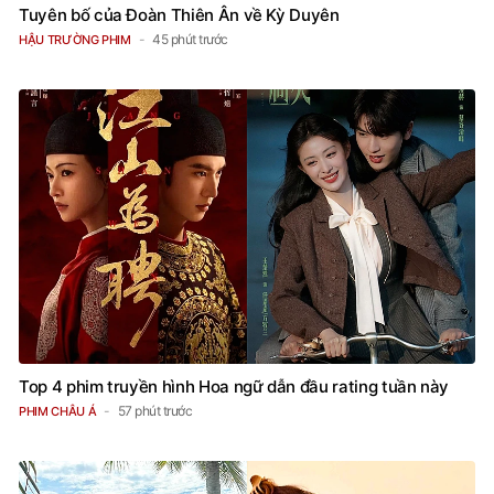
Tuyên bố của Đoàn Thiên Ân về Kỳ Duyên
45 phút trước
HẬU TRƯỜNG PHIM
Top 4 phim truyền hình Hoa ngữ dẫn đầu rating tuần này
57 phút trước
PHIM CHÂU Á