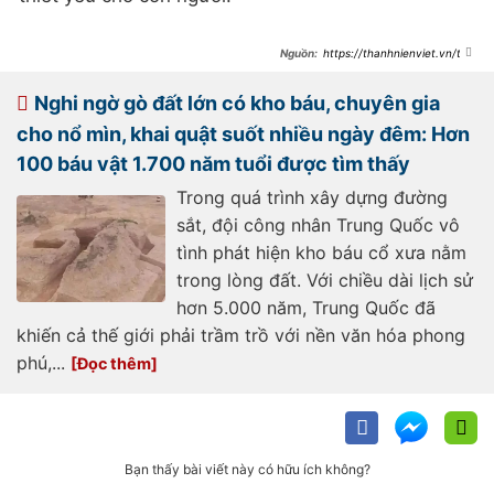
https://thanhnienviet.vn/tai-
sao-nuoc-trong-ho-khong-tham-
het-xuong-dat-
209241201164426848.htm
Nghi ngờ gò đất lớn có kho báu, chuyên gia
cho nổ mìn, khai quật suốt nhiều ngày đêm: Hơn
100 báu vật 1.700 năm tuổi được tìm thấy
Trong quá trình xây dựng đường
sắt, đội công nhân Trung Quốc vô
tình phát hiện kho báu cổ xưa nằm
trong lòng đất. Với chiều dài lịch sử
hơn 5.000 năm, Trung Quốc đã
khiến cả thế giới phải trầm trồ với nền văn hóa phong
phú,...
Bạn thấy bài viết này có hữu ích không?