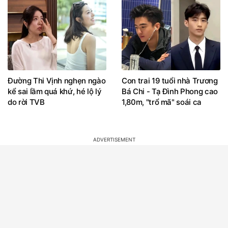
Đường Thi Vịnh nghẹn ngào
Con trai 19 tuổi nhà Trương
kể sai lầm quá khứ, hé lộ lý
Bá Chi - Tạ Đình Phong cao
do rời TVB
1,80m, "trổ mã" soái ca