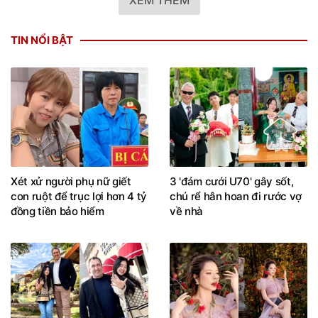
TIN NỔI BẬT
Xét xử người phụ nữ giết
3 'đám cưới U70' gây sốt,
con ruột để trục lợi hơn 4 tỷ
chú rể hân hoan đi rước vợ
đồng tiền bảo hiểm
về nhà