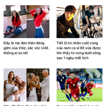
Đây là mẹ đơn thân đáng
Tiết lộ tin nhắn cuối cùng
gờm của Vbiz, sắc vóc U46
của nam ca sĩ 8X vừa được
không ai so nổi
tìm thấy tử vong dưới sông
sau 1 ngày mất tích