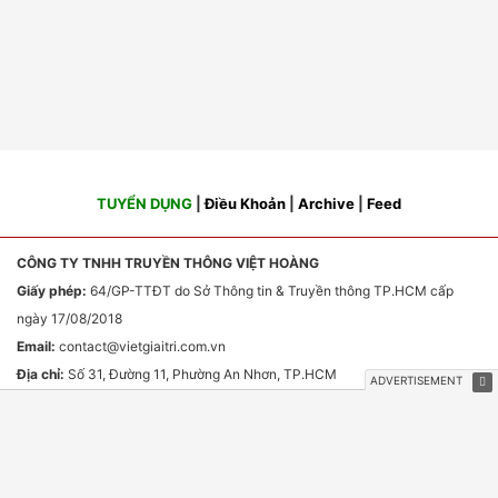
TUYỂN DỤNG
|
Điều Khoản
|
Archive
|
Feed
CÔNG TY TNHH TRUYỀN THÔNG VIỆT HOÀNG
Giấy phép:
64/GP-TTĐT do Sở Thông tin & Truyền thông TP.HCM cấp
ngày 17/08/2018
Email:
contact
@vietgiaitri.com.vn
Địa chỉ:
Số 31, Đường 11, Phường An Nhơn, TP.HCM
Chịu trách nhiệm nội dung:
Ông Phan Văn Sơn
HỢP TÁC TRUYỀN THÔNG & QUẢNG CÁO
Email:
webmaster
@vietgiaitri.com.vn