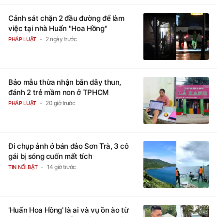
Cảnh sát chặn 2 đầu đường để làm
việc tại nhà Huấn "Hoa Hồng"
2 ngày trước
PHÁP LUẬT
Bảo mẫu thừa nhận bắn dây thun,
đánh 2 trẻ mầm non ở TPHCM
20 giờ trước
PHÁP LUẬT
Đi chụp ảnh ở bán đảo Sơn Trà, 3 cô
gái bị sóng cuốn mất tích
14 giờ trước
TIN NỔI BẬT
'Huấn Hoa Hồng' là ai và vụ ồn ào từ