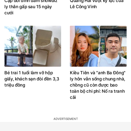
Cặp đôi đình đám showbiz
Quang Hải vượt kỷ lục của
ly thân gấp sau 15 ngày
Lê Công Vinh
cưới
Bé trai 1 tuổi làm vỡ hộp
Kiều Tiên và "anh Ba Đông"
giấy, khách sạn đòi đền 3,3
ly hôn vẫn sống chung nhà,
triệu đồng
chồng cũ còn được bao
toàn bộ chi phí: Nổ ra tranh
cãi