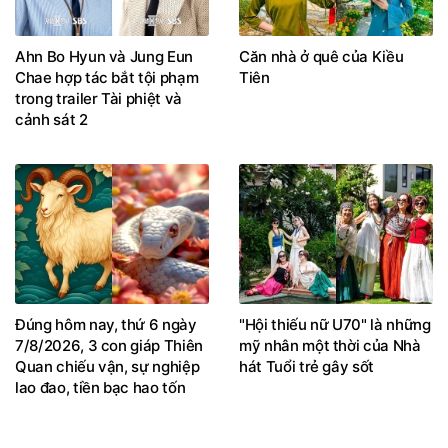
Ahn Bo Hyun và Jung Eun
Căn nhà ở quê của Kiều
Chae hợp tác bắt tội phạm
Tiên
trong trailer Tài phiệt và
cảnh sát 2
Đúng hôm nay, thứ 6 ngày
"Hội thiếu nữ U70" là những
7/8/2026, 3 con giáp Thiên
mỹ nhân một thời của Nhà
Quan chiếu vận, sự nghiệp
hát Tuổi trẻ gây sốt
lao đao, tiền bạc hao tốn