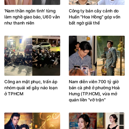
'Nam thần ngôn tình' từng
Công ty bán cây cảnh do
làm nghề giao báo, U60 vẫn
Huấn "Hoa Hồng" góp vốn
như thanh niên
bất ngờ giải thể
Công an mật phục, trấn áp
Nam diễn viên 700 tỷ giờ
nhóm quái xế gây náo loạn
bán cà phê ở phường Hoà
ở TPHCM
Hưng (TP.HCM), vừa mở
quán liền "vỡ trận"