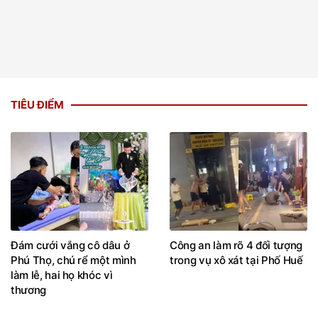
TIÊU ĐIỂM
Đám cưới vắng cô dâu ở
Công an làm rõ 4 đối tượng
Phú Thọ, chú rể một mình
trong vụ xô xát tại Phố Huế
làm lễ, hai họ khóc vì
thương