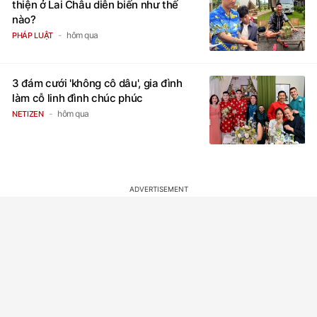
thiện ở Lai Châu diễn biến như thế
nào?
hôm qua
PHÁP LUẬT
3 đám cưới 'không cô dâu', gia đình
làm cỗ linh đình chúc phúc
hôm qua
NETIZEN