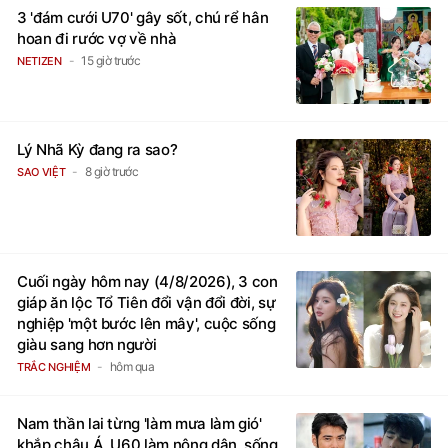
3 'đám cưới U70' gây sốt, chú rể hân
hoan đi rước vợ về nhà
15 giờ trước
NETIZEN
Lý Nhã Kỳ đang ra sao?
8 giờ trước
SAO VIỆT
Cuối ngày hôm nay (4/8/2026), 3 con
giáp ăn lộc Tổ Tiên đổi vận đổi đời, sự
nghiệp 'một bước lên mây', cuộc sống
giàu sang hơn người
hôm qua
TRẮC NGHIỆM
Nam thần lai từng 'làm mưa làm gió'
khắp châu Á, U60 làm nông dân, sống