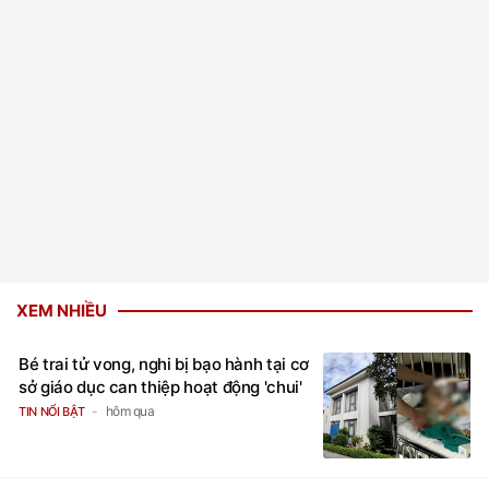
XEM NHIỀU
Bé trai tử vong, nghi bị bạo hành tại cơ
sở giáo dục can thiệp hoạt động 'chui'
hôm qua
TIN NỔI BẬT