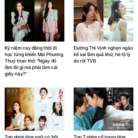
Kỷ niệm cay đắng thời đi
Đường Thi Vịnh nghẹn ngào
học từng khiến Mai Phương
kể sai lầm quá khứ, hé lộ lý
Thuý than thở: "Ngày đó
do rời TVB
lầm lỗi gì mà phải làm cái
giấy này?"
Top phim Hoa ngữ có 'hội
Top 7 phim cổ trang Hoa