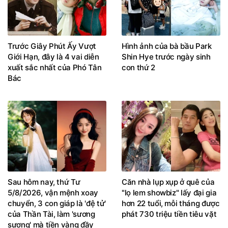
Trước Giây Phút Ấy Vượt
Hình ảnh của bà bầu Park
Giới Hạn, đây là 4 vai diễn
Shin Hye trước ngày sinh
xuất sắc nhất của Phó Tân
con thứ 2
Bác
Sau hôm nay, thứ Tư
Căn nhà lụp xụp ở quê của
5/8/2026, vận mệnh xoay
"lọ lem showbiz" lấy đại gia
chuyển, 3 con giáp là 'đệ tử'
hơn 22 tuổi, mỗi tháng được
của Thần Tài, làm 'sương
phát 730 triệu tiền tiêu vặt
sương' mà tiền vàng đầy