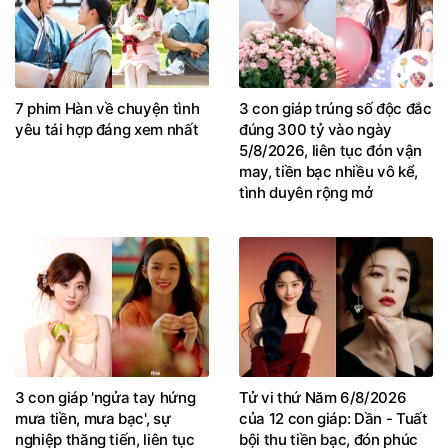
7 phim Hàn về chuyện tình
3 con giáp trúng số độc đắc
yêu tái hợp đáng xem nhất
đúng 300 tỷ vào ngày
5/8/2026, liên tục đón vận
may, tiền bạc nhiều vô kể,
tình duyên rộng mở
3 con giáp 'ngửa tay hứng
Tử vi thứ Năm 6/8/2026
mưa tiền, mưa bạc', sự
của 12 con giáp: Dần - Tuất
nghiệp thăng tiến, liên tục
bội thu tiền bạc, đón phúc