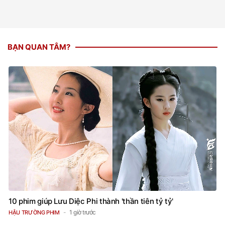
BẠN QUAN TÂM?
10 phim giúp Lưu Diệc Phi thành 'thần tiên tỷ tỷ'
1 giờ trước
HẬU TRƯỜNG PHIM