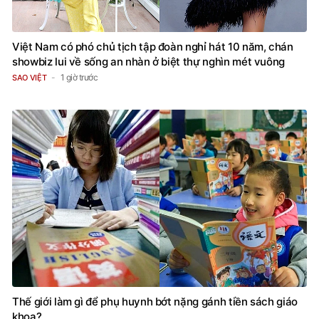
Việt Nam có phó chủ tịch tập đoàn nghỉ hát 10 năm, chán
showbiz lui về sống an nhàn ở biệt thự nghìn mét vuông
1 giờ trước
SAO VIỆT
Thế giới làm gì để phụ huynh bớt nặng gánh tiền sách giáo
khoa?