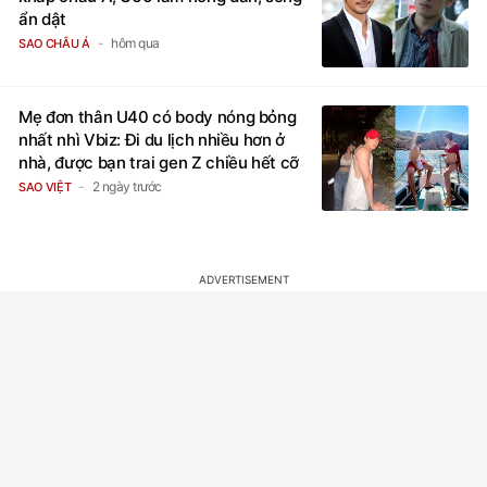
ẩn dật
hôm qua
SAO CHÂU Á
Mẹ đơn thân U40 có body nóng bỏng
nhất nhì Vbiz: Đi du lịch nhiều hơn ở
nhà, được bạn trai gen Z chiều hết cỡ
2 ngày trước
SAO VIỆT